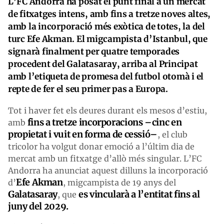
L’FC Andorra ha posat el punt final a un mercat
de fitxatges intens, amb fins a tretze noves altes,
amb la incorporació més exòtica de totes, la del
turc Efe Akman. El migcampista d’Istanbul, que
signarà finalment per quatre temporades
procedent del Galatasaray, arriba al Principat
amb l’etiqueta de promesa del futbol otomà i el
repte de fer el seu primer pas a Europa.
Tot i haver fet els deures durant els mesos d’estiu,
fins a tretze incorporacions –cinc en
amb
propietat i vuit en forma de cessió–
, el club
tricolor ha volgut donar emoció a l’últim dia de
mercat amb un fitxatge d’allò més singular. L’FC
Andorra ha anunciat aquest dilluns la incorporació
Efe Akman
d’
, migcampista de 19 anys del
Galatasaray
es vincularà a l’entitat fins al
, que
juny del 2029.