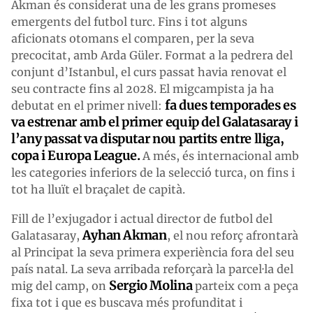
Akman és considerat una de les grans promeses
emergents del futbol turc. Fins i tot alguns
aficionats otomans el comparen, per la seva
precocitat, amb Arda Güler. Format a la pedrera del
conjunt d’Istanbul, el curs passat havia renovat el
seu contracte fins al 2028. El migcampista ja ha
fa dues temporades es
debutat en el primer nivell:
va estrenar amb el primer equip del Galatasaray i
l’any passat va disputar nou partits entre lliga,
copa i Europa League.
A més, és internacional amb
les categories inferiors de la selecció turca, on fins i
tot ha lluït el braçalet de capità.
Fill de l’exjugador i actual director de futbol del
Ayhan Akman
Galatasaray,
, el nou reforç afrontarà
al Principat la seva primera experiència fora del seu
país natal. La seva arribada reforçarà la parcel·la del
Sergio Molina
mig del camp, on
parteix com a peça
fixa tot i que es buscava més profunditat i