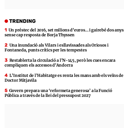
TRENDING
Un préstec del 2016, set milions d’euros… i gairebé dos anys
sense cap resposta de Borja Thyssen
Una inundació als Vilars i esllavissades als Oriosos i
Fontaneda, punts crítics per les tempestes
Restablerta la circulació a l’N-145, però les cues encara
compliquen els accessos d’Andorra
L’Institut de l’Habitatge es renta les mans amb els veïns de
Doctor Mitjavila
Govern prepara una ‘reformeta generosa’ a la Funció
Pública a través de la llei del pressupost 2027