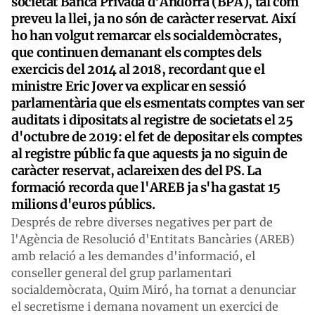
societat Banca Privada d'Andorra (BPA), tal com
preveu la llei, ja no són de caràcter reservat. Així
ho han volgut remarcar els socialdemòcrates,
que continuen demanant els comptes dels
exercicis del 2014 al 2018, recordant que el
ministre Eric Jover va explicar en sessió
parlamentària que els esmentats comptes van ser
auditats i dipositats al registre de societats el 25
d'octubre de 2019: el fet de depositar els comptes
al registre públic fa que aquests ja no siguin de
caràcter reservat, aclareixen des del PS. La
formació recorda que l'AREB ja s'ha gastat 15
milions d'euros públics.
Després de rebre diverses negatives per part de
l'Agència de Resolució d'Entitats Bancàries (AREB)
amb relació a les demandes d'informació, el
conseller general del grup parlamentari
socialdemòcrata, Quim Miró, ha tornat a denunciar
el secretisme i demana novament un exercici de