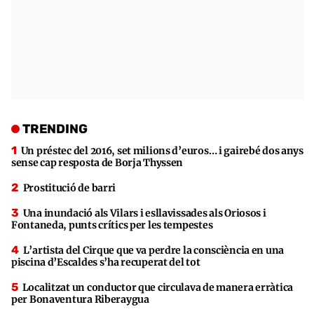
TRENDING
Un préstec del 2016, set milions d’euros… i gairebé dos anys
sense cap resposta de Borja Thyssen
Prostitució de barri
Una inundació als Vilars i esllavissades als Oriosos i
Fontaneda, punts crítics per les tempestes
L’artista del Cirque que va perdre la consciència en una
piscina d’Escaldes s’ha recuperat del tot
Localitzat un conductor que circulava de manera erràtica
per Bonaventura Riberaygua