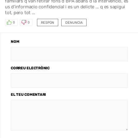
familiars q van retirar fons d BPA abans d la intervencio, es
us d’informacio confidencial i es un delicte ... q es sapigui
tot, pero tot ...
RESPON
DENUNCIA
0
0
NOM
CORREU ELECTRÒNIC
EL TEU COMENTARI