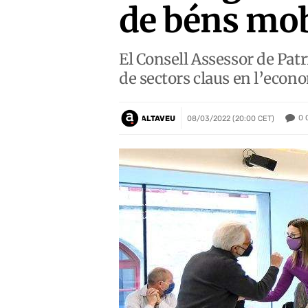
de béns mo
El Consell Assessor de Patr
de sectors claus en l’econo
0
ALTAVEU
08/03/2022 (20:00 CET)