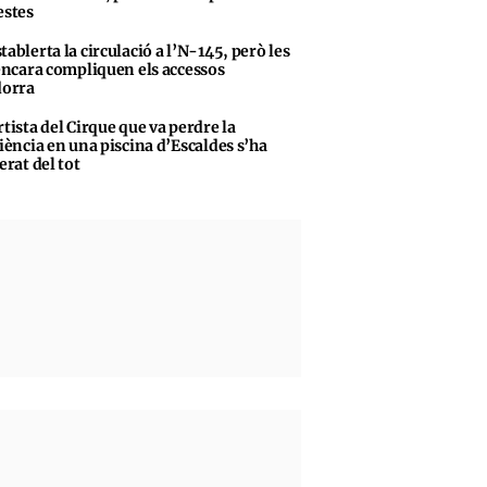
stes
tablerta la circulació a l’N-145, però les
encara compliquen els accessos
dorra
rtista del Cirque que va perdre la
iència en una piscina d’Escaldes s’ha
erat del tot