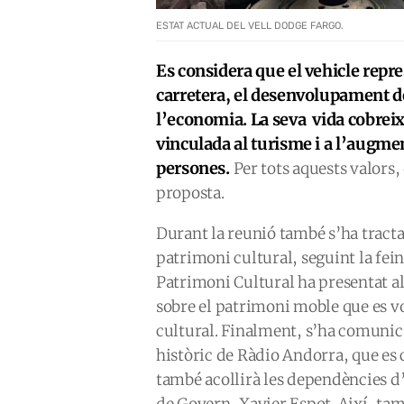
ESTAT ACTUAL DEL VELL DODGE FARGO.
Es considera que el vehicle repr
carretera, el desenvolupament d
l’economia. La seva vida cobreix
vinculada al turisme i a l’augmen
persones.
Per tots aquests valors, 
proposta.
Durant la reunió també s’ha tractat
patrimoni cultural, seguint la fein
Patrimoni Cultural ha presentat al
sobre el patrimoni moble que es vo
cultural. Finalment, s’ha comunica
històric de Ràdio Andorra, que es 
també acollirà les dependències 
de Govern, Xavier Espot. Així, tam