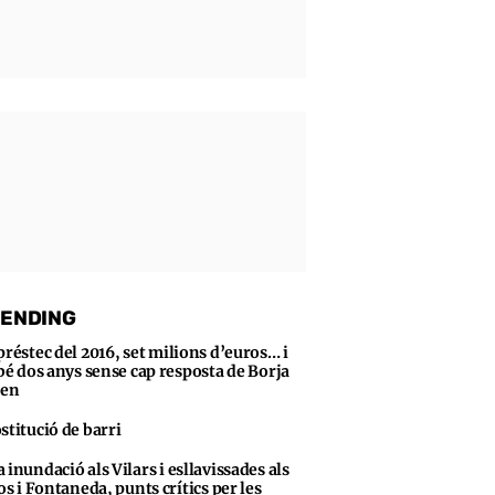
ENDING
préstec del 2016, set milions d’euros… i
bé dos anys sense cap resposta de Borja
sen
stitució de barri
 inundació als Vilars i esllavissades als
s i Fontaneda, punts crítics per les