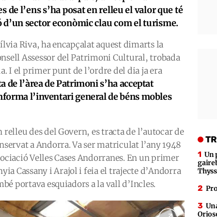
s de l’ens s’ha posat en relleu el valor que té
ó d’un sector econòmic clau com el turisme.
ílvia Riva, ha encapçalat aquest dimarts la
nsell Assessor del Patrimoni Cultural, trobada
a. I el primer punt de l’ordre del dia ja era
a de l’àrea de Patrimoni s’ha acceptat
onforma l’inventari general de béns mobles
 relleu des del Govern, es tracta de l’autocar de
TR
onservat a Andorra. Va ser matriculat l’any 1948
Un 
sociació Velles Cases Andorranes. En un primer
gaire
a Cassany i Arajol i feia el trajecte d’Andorra
Thys
ambé portava esquiadors a la vall d’Incles.
Pro
Una
Orioso