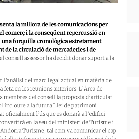
esenta la millora de les comunicacions per
el comerç i la conseqüent repercussió en
 una forquilla cronològica estretament
t de la circulació de mercaderies i de
el consell assessor ha decidit donar suport a la
 l’anàlisi del marc legal actual en matèria de
a feta en les reunions anteriors. L’Àrea de
s membres del consell la proposta d’articulat
l incloure a la futura Llei de patrimoni
t oficialment l’ús que es donarà a l’edifici
convertirà en la seu del ministeri de Turisme i
d’Andorra Turisme, tal com va comunicar el cap
bé s’ha informat que es preservarà l’espai de la