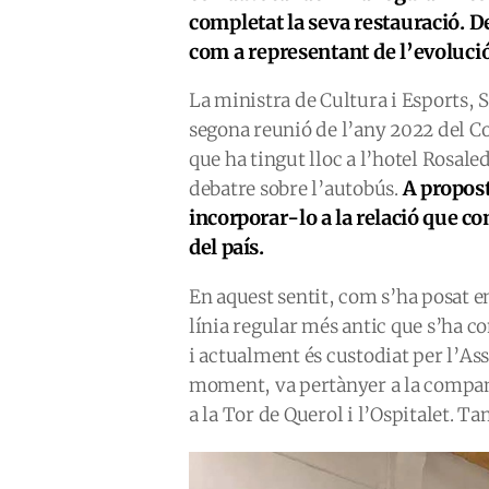
completat la seva restauració. De
com a representant de l’evoluci
La ministra de Cultura i Esports, S
segona reunió de l’any 2022 del Co
que ha tingut lloc a l’hotel Rosaled
A propost
debatre sobre l’autobús.
incorporar-lo a la relació que c
del país.
En aquest sentit, com s’ha posat en
línia regular més antic que s’ha c
i actualment és custodiat per l’As
moment, va pertànyer a la companyi
a la Tor de Querol i l’Ospitalet. T