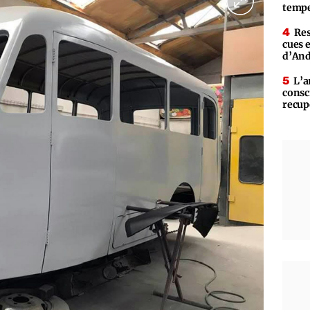
tempe
Res
cues 
d’An
L’a
consc
recup