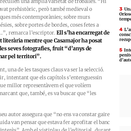
 recullen una àmplia varietat de troballes. “Hi
avat prehistòric, però també medieval o
Una
Orioso
ques més contemporànies; sobre murs
tempe
ésies, sobre portes de bordes, coses fetes a
L’a
Ell s’ha encarregat de
...”, remarca l’escriptor.
consc
recup
rt literària mentre que Casamajor ha posat
 les seves fotografies, fruit “d’anys de
Int
penit
ar pel territori”.
d’aut
nt, una de les tasques claus va ser la selecció.
ir, intentant que els capítols s’entenguessin
que millor representàvem el que volíem
marcant que, també, es va buscar que “les
 seu autor assegura que “no ens va constar gaire
uida van pensar que estava fer aprofitar el banc
 interès”. Amb el vistiplau de l’editorial, durant