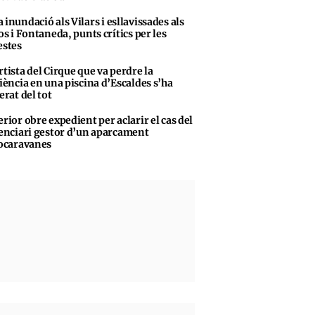
 inundació als Vilars i esllavissades als
s i Fontaneda, punts crítics per les
stes
rtista del Cirque que va perdre la
iència en una piscina d’Escaldes s’ha
erat del tot
erior obre expedient per aclarir el cas del
enciari gestor d’un aparcament
ocaravanes