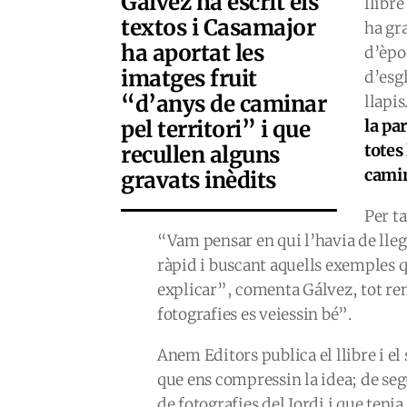
Gálvez ha escrit els
llibre
textos i Casamajor
ha gr
ha aportat les
d’èpo
imatges fruit
d’esgl
“d’anys de caminar
llapis
pel territori” i que
la pa
totes
recullen alguns
camin
gravats inèdits
Per ta
“Vam pensar en qui l’havia de lleg
ràpid i buscant aquells exemples 
explicar”, comenta Gálvez, tot re
fotografies es veiessin bé”.
Anem Editors publica el llibre i el
que ens compressin la idea; de seg
de fotografies del Jordi i que tenia