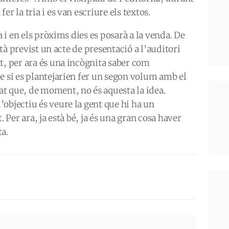
r la tria i es van escriure els textos.
a i en els pròxims dies es posarà a la venda. De
està previst un acte de presentació a l’auditori
t, per ara és una incògnita saber com
e si es plantejarien fer un segon volum amb el
t que, de moment, no és aquesta la idea.
objectiu és veure la gent que hi ha un
. Per ara, ja està bé, ja és una gran cosa haver
a.