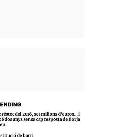
ENDING
préstec del 2016, set milions d’euros… i
bé dos anys sense cap resposta de Borja
sen
stitució de barri