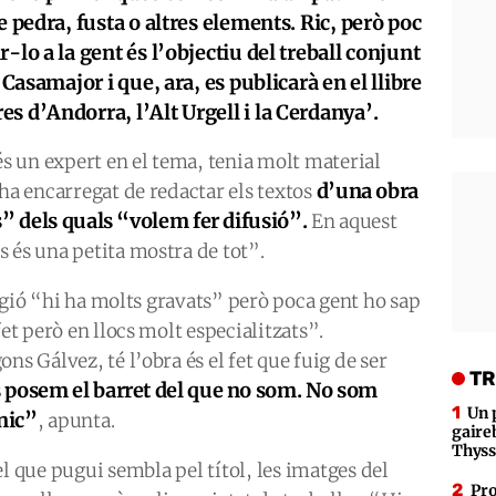
e pedra, fusta o altres elements. Ric, però poc
-lo a la gent és l’objectiu del treball conjunt
 Casamajor i que, ara, es publicarà en el llibre
s d’Andorra, l’Alt Urgell i la Cerdanya’.
és un expert en el tema, tenia molt material
d’una obra
’ha encarregat de redactar els textos
s” dels quals “volem fer difusió”.
En aquest
 és una petita mostra de tot”.
 regió “hi ha molts gravats” però poca gent ho sap
fet però en llocs molt especialitzats”.
ns Gálvez, té l’obra és el fet que fuig de ser
TR
 posem el barret del que no som. No som
Un 
cnic”
, apunta.
gaire
Thys
el que pugui sembla pel títol, les imatges del
Pro