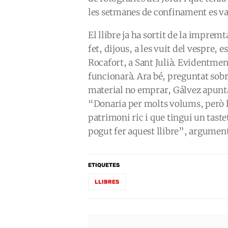
les setmanes de confinament es va fe
El llibre ja ha sortit de la impremt
fet, dijous, a les vuit del vespre, 
Rocafort, a Sant Julià. Evidentmen
funcionarà. Ara bé, preguntat sobr
material no emprar, Gálvez apunta
“Donaria per molts volums, però l’
patrimoni ric i que tingui un tastet
pogut fer aquest llibre”, argument
ETIQUETES
LLIBRES