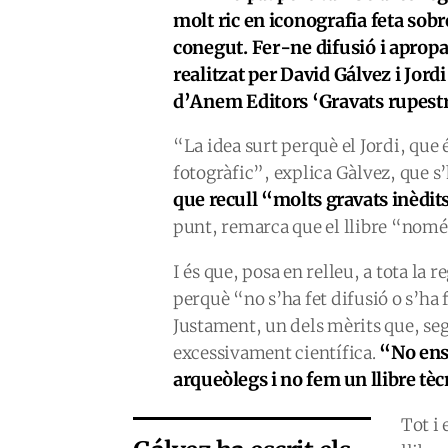
molt ric en iconografia feta sobr
conegut. Fer-ne difusió i apropar
realitzat per David Gálvez i Jordi
d’Anem Editors ‘Gravats rupestre
“La idea surt perquè el Jordi, que 
fotogràfic”, explica Gàlvez, que s
que recull “molts gravats inèdit
punt, remarca que el llibre “només
I és que, posa en relleu, a tota la
perquè “no s’ha fet difusió o s’ha 
Justament, un dels mèrits que, sego
“No ens
excessivament científica.
arqueòlegs i no fem un llibre tè
Tot i 