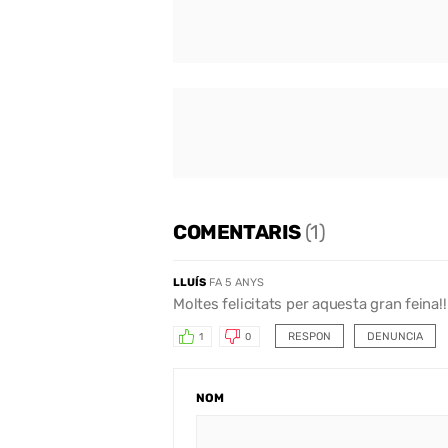
COMENTARIS
(1)
LLUÍS
FA 5 ANYS
Moltes felicitats per aquesta gran feina!!
RESPON
DENUNCIA
1
0
NOM