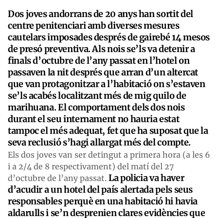
Dos joves andorrans de 20 anys han sortit del
centre penitenciari amb diverses mesures
cautelars imposades després de gairebé 14 mesos
de presó preventiva. Als nois se’ls va detenir a
finals d’octubre de l’any passat en l’hotel on
passaven la nit després que arran d’un altercat
que van protagonitzar a l’habitació on s’estaven
se’ls acabés localitzant més de mig quilo de
marihuana. El comportament dels dos nois
durant el seu internament no hauria estat
tampoc el més adequat, fet que ha suposat que la
seva reclusió s’hagi allargat més del compte.
Els dos joves van ser detingut a primera hora (a les 6
i a 2/4 de 8 respectivament) del matí del 27
La policia va haver
d’octubre de l’any passat.
d’acudir a un hotel del país alertada pels seus
responsables perquè en una habitació hi havia
aldarulls i se’n desprenien clares evidències que