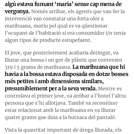
algú estava fumant ‘maria’ sense cap mena de
vergonya.
Només arribar, els agents que van fer la
intervenció van constatar una forta olor a
marihuana, motiu pel qual es va qüestionar
l’ocupant de l’habitació si era consumidor i/o tenia
algun tipus de producte estupefaent.
El jove, que posteriorment acabaria detingut, va
lliurar una bossa i un got de plàstic que contenien
La marihuana que hi
319 i 5 grams de marihuana.
havia a la bossa estava disposada en dotze bosses
més petites i amb dimensions similars,
presumiblement per a la seva venda.
Mentre es
controlava el primer jove, va arribar a l’hotel l’altra
persona que s’hi allotjava. També va reconèixer
estar relacionat amb la marihuana en va lliurar
quatre grams que duia a la butxaca del pantaló.
Vista la quantitat important de droga lliurada, els