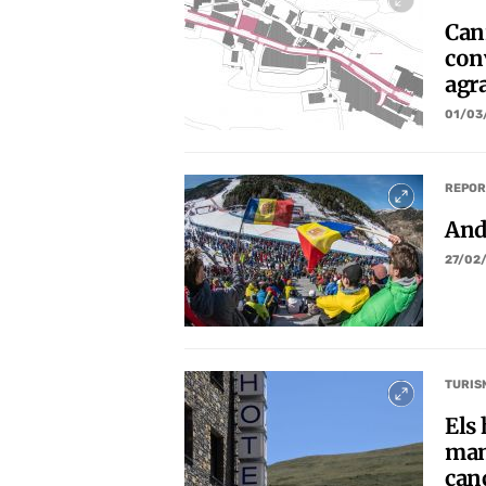
Can
con
agr
01/03
REPOR
And
27/02
TURIS
Els 
mant
can