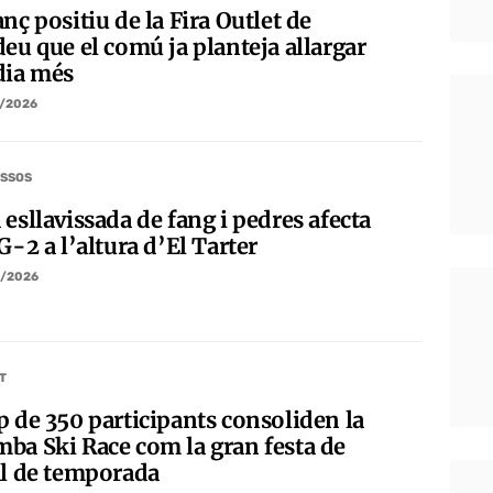
nç positiu de la Fira Outlet de
eu que el comú ja planteja allargar
dia més
/2026
SSOS
esllavissada de fang i pedres afecta
G-2 a l’altura d’El Tarter
/2026
T
p de 350 participants consoliden la
ba Ski Race com la gran festa de
al de temporada