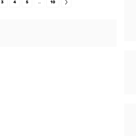
3
4
5
…
10