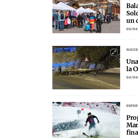
Bala
Sold
un 
05/04
SUCCE
Una 
la C
04/04
ESPOR
Pro
Mam
fin