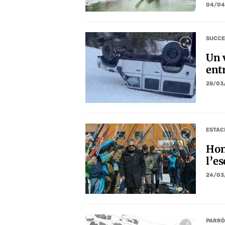
04/04
SUCCE
Un v
entr
28/03
ESTAC
Hom
l’e
24/03
PARRÒ