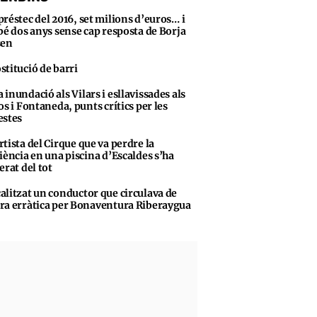
préstec del 2016, set milions d’euros… i
bé dos anys sense cap resposta de Borja
sen
stitució de barri
 inundació als Vilars i esllavissades als
os i Fontaneda, punts crítics per les
stes
rtista del Cirque que va perdre la
iència en una piscina d’Escaldes s’ha
erat del tot
alitzat un conductor que circulava de
a erràtica per Bonaventura Riberaygua