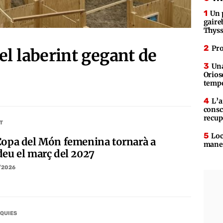
Un 
gaire
Thys
Pro
el laberint gegant de
Una
Orios
tempe
L’a
consc
recup
T
Loc
Copa del Món femenina tornarà a
maner
deu el març del 2027
/2026
QUIES