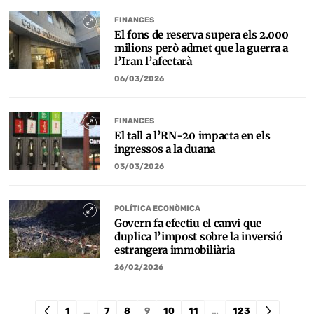
FINANCES
El fons de reserva supera els 2.000
milions però admet que la guerra a
l’Iran l’afectarà
06/03/2026
FINANCES
El tall a l’RN-20 impacta en els
ingressos a la duana
03/03/2026
POLÍTICA ECONÒMICA
Govern fa efectiu el canvi que
duplica l’impost sobre la inversió
estrangera immobiliària
26/02/2026
1
…
7
8
9
10
11
…
123