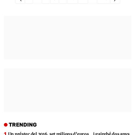
TRENDING
Un préstec del 2016, set milions d’euros… i gairebé dos anys