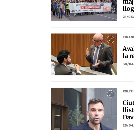
maj
llog
21/05
FINAN
Ava
la r
30/04
POLÍT
Ciu
llis
Dav
25/04