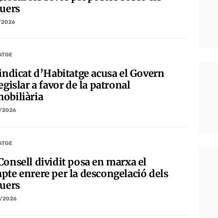
guers
/2026
ATGE
Sindicat d’Habitatge acusa el Govern
egislar a favor de la patronal
obiliària
/2026
ATGE
Consell dividit posa en marxa el
pte enrere per la descongelació dels
guers
/2026