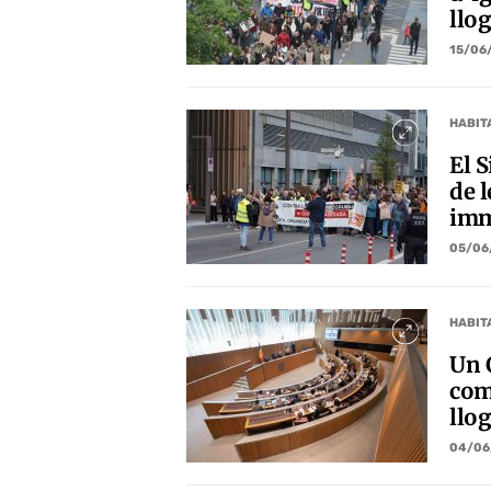
llo
15/06
HABIT
El 
de l
imm
05/06
HABIT
Un 
com
llo
04/06