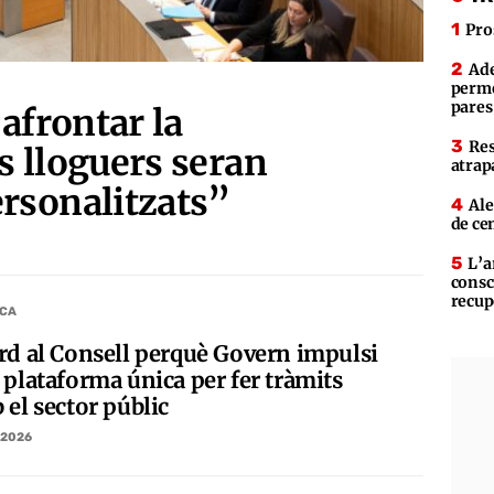
Pro
Ade
perme
pares
 afrontar la
Res
s lloguers seran
atrap
rsonalitzats”
Ale
de ce
L’a
consc
recup
ICA
rd al Consell perquè Govern impulsi
 plataforma única per fer tràmits
 el sector públic
/2026