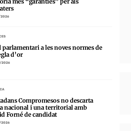
oria més “garanties” per als
aters
/2026
CES
l parlamentari a les noves normes de
egla d’or
/2026
ICA
tadans Compromesos no descarta
ta nacional i una territorial amb
id Forné de candidat
/2026