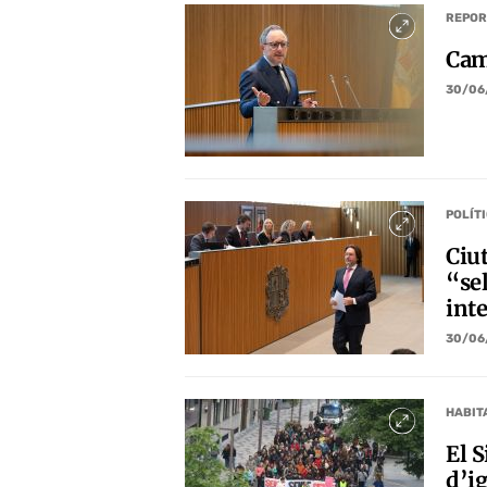
REPOR
Cam
30/06
POLÍT
Ciu
“se
int
30/06
HABIT
El 
d’ig