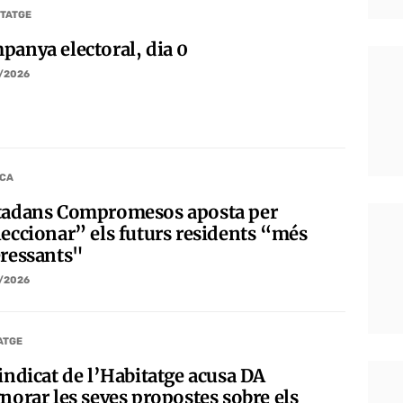
TATGE
panya electoral, dia 0
/2026
ICA
tadans Compromesos aposta per
leccionar” els futurs residents “més
eressants"
/2026
ATGE
Sindicat de l’Habitatge acusa DA
norar les seves propostes sobre els