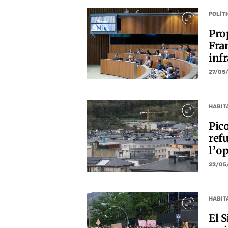
POLÍT
Pro
Fran
inf
27/05
HABIT
Pico
ref
l’o
22/05
HABIT
El S