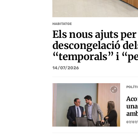
HABITATGE
Els nous ajuts per
descongelació del
“temporals” i “pe
14/07/2026
POLÍT
Aco
una
amb
07/07