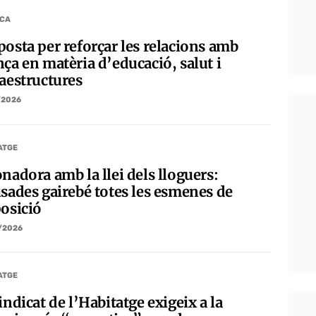
ICA
posta per reforçar les relacions amb
ça en matèria d’educació, salut i
raestructures
/2026
ATGE
nadora amb la llei dels lloguers:
usades gairebé totes les esmenes de
posició
/2026
ATGE
indicat de l’Habitatge exigeix a la