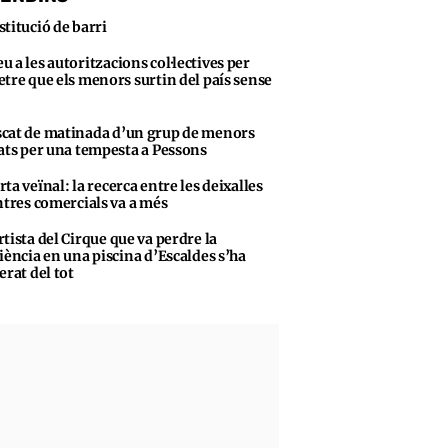
stitució de barri
u a les autoritzacions col·lectives per
tre que els menors surtin del país sense
cat de matinada d’un grup de menors
ats per una tempesta a Pessons
rta veïnal: la recerca entre les deixalles
ntres comercials va a més
rtista del Cirque que va perdre la
iència en una piscina d’Escaldes s’ha
erat del tot