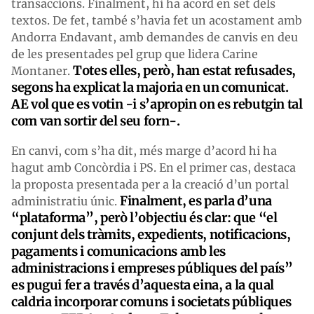
transaccions. Finalment, hi ha acord en set dels
textos. De fet, també s’havia fet un acostament amb
Andorra Endavant, amb demandes de canvis en deu
de les presentades pel grup que lidera Carine
Totes elles, però, han estat refusades,
Montaner.
segons ha explicat la majoria en un comunicat.
AE vol que es votin -i s’apropin on es rebutgin tal
com van sortir del seu forn-.
En canvi, com s’ha dit, més marge d’acord hi ha
hagut amb Concòrdia i PS. En el primer cas, destaca
la proposta presentada per a la creació d’un portal
Finalment, es parla d’una
administratiu únic.
“plataforma”, però l’objectiu és clar: que “el
conjunt dels tràmits, expedients, notificacions,
pagaments i comunicacions amb les
administracions i empreses públiques del país”
es pugui fer a través d’aquesta eina, a la qual
caldria incorporar comuns i societats públiques