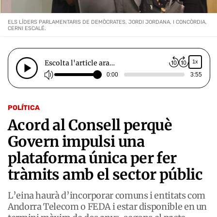
ELS LÍDERS PARLAMENTARIS DE DEMÒCRATES, JORDI JORDANA, I CONCÒRDIA,
CERNI ESCALÉ.
Escolta l'article ara…
1x
0:00
3:55
POLÍTICA
Acord al Consell perquè
Govern impulsi una
plataforma única per fer
tràmits amb el sector públic
L’eina haurà d’incorporar comuns i entitats com
Andorra Telecom o FEDA i estar disponible en un