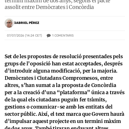
termini màxim de dos anys, segons el pacte
assolit entre Demòcrates i Concòrdia
GABRIEL PÉREZ
1
COMENTARIS
07/07/2026 (14:24 CET)
Set de les propostes de resolució presentades pels
grups de l’oposició han estat acceptades, després
d’introduir alguna modificació, per la majoria.
Demòcrates i Ciutadans Compromesos, entre
altres, s’han sumat a la proposta de Concòrdia
per a la creació d’una “plataforma” única a través
de la qual els ciutadans puguin fer tràmits,
gestions o comunicar-se amb les entitats del
sector públic. Així, el text marca que Govern haurà
d’impulsar aquest projecte en un termini màxim
de dos anys. També tiraran endavant altres