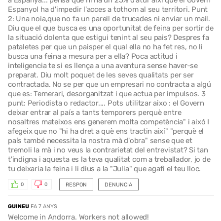
Espanyol ha d'impedir l'acces a tothom al seu territori. Punt
2: Una noia,que no fa un parell de trucades ni enviar un mail.
Diu que el que busca es una oportunitat de feina per sortir de
la situació dolenta que estigui tenint al seu pais? Despres fa
pataletes per que un paisper el qual ella no ha fet res, no li
busca una feina a mesura per a ella? Poca actitud i
inteligencia te si es llença a una aventura sense haver-se
preparat. Diu molt poquet de les seves qualitats per ser
contractada. No se per que un empresari no contracta a algú
que es: Temerari, desorganitzat i que actua per impulsos. 3
punt: Periodista o redactor.... Pots utilitzar aixo : el Govern
deixar entrar al país a tants temporers perquè entre
nosaltres mateixos ens generem molta competència" i aixó I
afegeix que no "hi ha dret a què ens tractin així" "perquè el
país també necessita la nostra mà d'obra" sense que et
tremoli la mà i no veus la contrarietat del entrevistat? Si tan
t'indigna i aquesta es la teva qualitat com a treballador, jo de
tu deixaria la feina i li dius a la "Julia" que agafi el teu lloc.
RESPON
DENUNCIA
0
0
GUINEU
FA 7 ANYS
Welcome in Andorra. Workers not allowed!