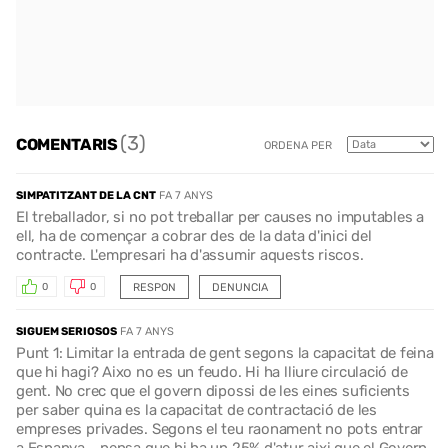
(3)
COMENTARIS
ORDENA PER
SIMPATITZANT DE LA CNT
FA 7 ANYS
El treballador, si no pot treballar per causes no imputables a
ell, ha de començar a cobrar des de la data d'inici del
contracte. L'empresari ha d'assumir aquests riscos.
RESPON
DENUNCIA
0
0
SIGUEM SERIOSOS
FA 7 ANYS
Punt 1: Limitar la entrada de gent segons la capacitat de feina
que hi hagi? Aixo no es un feudo. Hi ha lliure circulació de
gent. No crec que el govern dipossi de les eines suficients
per saber quina es la capacitat de contractació de les
empreses privades. Segons el teu raonament no pots entrar
a Espanya... pensa que hi ha un 25% d'atur aixi que el Govern