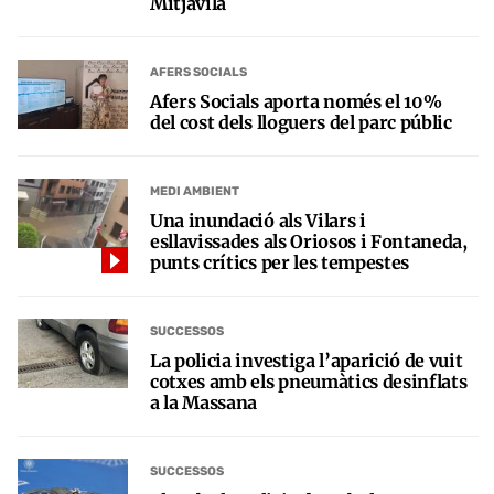
Mitjavila
AFERS SOCIALS
Afers Socials aporta només el 10%
del cost dels lloguers del parc públic
MEDI AMBIENT
Una inundació als Vilars i
esllavissades als Oriosos i Fontaneda,
punts crítics per les tempestes
SUCCESSOS
La policia investiga l’aparició de vuit
cotxes amb els pneumàtics desinflats
a la Massana
SUCCESSOS