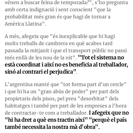
vénen a buscar feina de temporada?", s'ho pregunta
amb certa indignació i sent conscient "que la
probabilitat més gran és que hagi de tornar a
Amèrica Llatina".
A més, afegeix que "és inexplicable que hi hagi
molts treballs de cambrera en què acabes tard
passada la mitjanit i que el transport públic no passi
"Tot el sistema no
més enllà de les nou de la nit".
està coordinat i així no es beneficia al treballador,
sinó al contrari el perjudica"
.
L'argentina manté que "tot forma part d'un cercle"
i que hi ha un "gran abús de poder" per part dels
propietaris dels pisos, pel preu "desorbitat" dels
habitatges i també per part de les empreses a l'hora
I afegeix que no
de contractar-te com a treballador.
"hi ha dret a què ens tractin així" "perquè el país
també necessita la nostra mà d'obra".