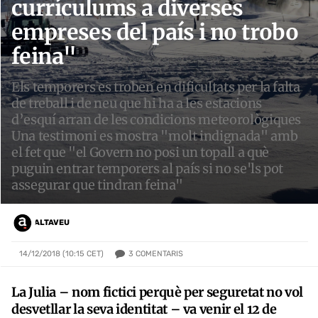
currículums a diverses
empreses del país i no trobo
feina"
Els temporers es troben en dificultats per la falta
de treball i de neu que hi ha a les estacions
d’esquí arran de les condicions meteorològiques
Una testimoni es mostra "molt indignada" amb
el fet que "el Govern no posi un topall a què
puguin entrar temporers al país si no se'ls pot
assegurar que tindran feina"
ALTAVEU
3
COMENTARIS
14/12/2018 (10:15 CET)
La Julia – nom fictici perquè per seguretat no vol
desvetllar la seva identitat – va venir el 12 de