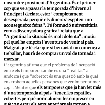
novembre provinent d'Argentina. És el primer
cop que ve a passar la temporada d'hivern al
Principat i declara estar "completament
desesperada perquè els diners s'esgoten i no
aconsegueixo feina". Té formació universitària
com a dissenyadora gràfica i relata que a
"Argentina la situació és molt dolenta", motiu
pel qual ha emprès l'aventura de venir al país.
Malgrat que té clar que si ben aviat no comença a
treballar, haurà de comprar un vol de tornada i
marxar.
L'argentina afirma que el problema de l'ocupació
entre els temporers també és una "realitat" a
Andorra i que "sobretot és una qüestió amb la qual
ens trobem aquelles persones que venim per primer
els temporers que ja han fet més
cop". Mentre que
d'una temporada al país "tenen les espatlles
cobertes perquè normalment les empreses en
què van estar els anys anteriors els tornen a