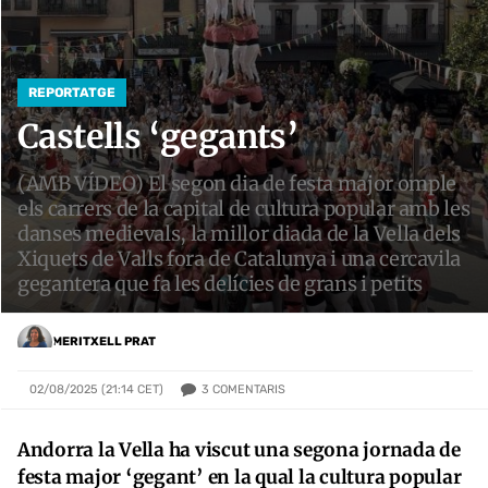
REPORTATGE
Castells ‘gegants’
(AMB VÍDEO) El segon dia de festa major omple
els carrers de la capital de cultura popular amb les
danses medievals, la millor diada de la Vella dels
Xiquets de Valls fora de Catalunya i una cercavila
gegantera que fa les delícies de grans i petits
MERITXELL PRAT
3
COMENTARIS
02/08/2025 (21:14 CET)
Andorra la Vella ha viscut una segona jornada de
festa major ‘gegant’ en la qual la cultura popular