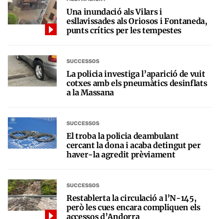
Una inundació als Vilars i
esllavissades als Oriosos i Fontaneda,
punts crítics per les tempestes
SUCCESSOS
La policia investiga l’aparició de vuit
cotxes amb els pneumàtics desinflats
a la Massana
SUCCESSOS
El troba la policia deambulant
cercant la dona i acaba detingut per
haver-la agredit prèviament
SUCCESSOS
Restablerta la circulació a l’N-145,
però les cues encara compliquen els
accessos d’Andorra