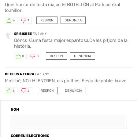
Quin horror de festa major. El BOTELLÓN al Park central
lo.millor.
RESPON
DENUNCIA
6
7
SR BISBEE
FA 1 ANY
Dóncs sí,una festa major.espantosa.De les pitjors de la
història.
RESPON
DENUNCIA
0
0
DE PEUS A TERRA
FA 1 ANY
Molt bé, NO i HI ENTREN, els polítics. Festa de poble: bravo.
RESPON
DENUNCIA
3
2
NOM
CORREU ELECTRÒNIC