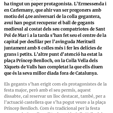
ha tingut un paper protagonista. L’Ermessenda i
en Carlemany, que ahir van ser pregoners amb
motiu del 40e aniversari de la colla gegantera,
avui han pogut recuperar el ball de gegants
medieval al costat dels seu compatriotes de Sant
Pol de Mar i a la tarda s’han fet seu el centre de la
capital per desfilar per l’avinguda Meritxell
juntament amb 8 colles més i fer les delícies de
grans i petits. L’altre punt d’atenció ha estat la
plaça Príncep Benlloch, on la Colla Vella dels
Xiquets de Valls han completat la que ells diuen
que és la seva millor diada fora de Catalunya.
Els gegants s’han erigit com els protagonistes de la
festa major, però amb el seu permís, aquest
dissabte, cal reservar un lloc destacat, també, per a
l’actuació castellera que s’ha pogut veure a la plaça
Príncep Benlloch. Com és tradicional per la festa