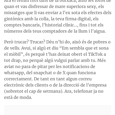
Ara el tenim tots dins de la butxaca, amb les fotos de
quan et vas disfressar de mare superiora sexy, els
missatges que li vas enviar a l’ex sota els efectes dels
gintònics amb la colla, la teva firma digital, els
comptes bancaris, l’historial clínic..., fins i tot els
números dels teus comptadors de la llum i l’aigua.
Però trucar? Trucar? Déu n’hi do, això és de pobres o
de vells. Avui, si algú et diu “Em sembla que et sona
el mòbil”, és perquè t’has deixat obert el TikTok a
tot drap, no perquè algú vulgui parlar amb tu. Més
aviat no para de pitar per les notificacions de
whatsapp, del snapchat o de X quan funciona
correctament. De tant en tant algun correu
electrònic dels clients o de la direcció de l’empresa
(sobretot el cap de setmana). Ara, telefonar ja no
està de moda.