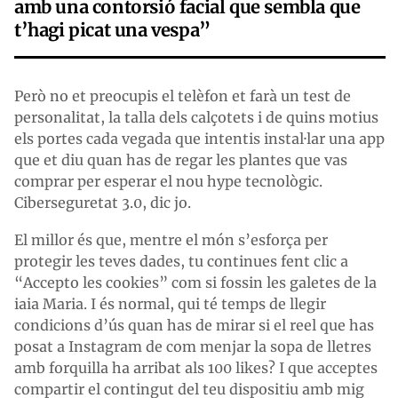
amb una contorsió facial que sembla que
t’hagi picat una vespa”
Però no et preocupis el telèfon et farà un test de
personalitat, la talla dels calçotets i de quins motius
els portes cada vegada que intentis instal·lar una app
que et diu quan has de regar les plantes que vas
comprar per esperar el nou hype tecnològic.
Ciberseguretat 3.0, dic jo.
El millor és que, mentre el món s’esforça per
protegir les teves dades, tu continues fent clic a
“Accepto les cookies” com si fossin les galetes de la
iaia Maria. I és normal, qui té temps de llegir
condicions d’ús quan has de mirar si el reel que has
posat a Instagram
de com menjar la sopa de lletres
amb forquilla ha arribat als 100 likes? I que acceptes
compartir el contingut del teu dispositiu amb mig