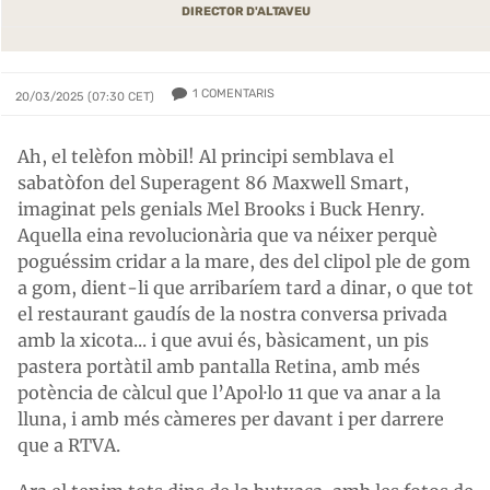
DIRECTOR D'ALTAVEU
1
COMENTARIS
20/03/2025 (07:30 CET)
Ah, el telèfon mòbil! Al principi semblava el
sabatòfon del Superagent 86 Maxwell Smart,
imaginat pels genials Mel Brooks i Buck Henry.
Aquella eina revolucionària que va néixer perquè
poguéssim cridar a la mare, des del clipol ple de gom
a gom, dient-li que arribaríem tard a dinar, o que tot
el restaurant gaudís de la nostra conversa privada
amb la xicota... i que avui és, bàsicament, un pis
pastera portàtil amb pantalla Retina, amb més
potència de càlcul que l’Apol·lo 11 que va anar a la
lluna, i amb més càmeres per davant i per darrere
que a RTVA.