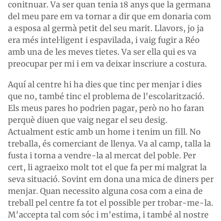
conitnuar. Va ser quan tenia 18 anys que la germana
del meu pare em va tornar a dir que em donaria com
a esposa al germà petit del seu marit. Llavors, jo ja
era més intel·ligent i espavilada, i vaig fugir a Réo
amb una de les meves tietes. Va ser ella qui es va
preocupar per mi i em va deixar inscriure a costura.
Aquí al centre hi ha dies que tinc per menjar i dies
que no, també tinc el problema de l'escolarització.
Els meus pares ho podrien pagar, però no ho faran
perquè diuen que vaig negar el seu desig.
Actualment estic amb un home i tenim un fill. No
treballa, és comerciant de llenya. Va al camp, talla la
fusta i torna a vendre-la al mercat del poble. Per
cert, li agraeixo molt tot el que fa per mi malgrat la
seva situació. Sovint em dona una mica de diners per
menjar. Quan necessito alguna cosa com a eina de
treball pel centre fa tot el possible per trobar-me-la.
M'accepta tal com sóc i m'estima, i també al nostre