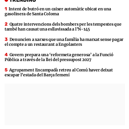
Intent de butró en un caixer automàtic ubicat en una
gasolinera de Santa Coloma
Quatre intervencions dels bombers per les tempestes que
també han causat una esllavissada a l’N-145
Denuncien a xarxes que una família ha marxat sense pagar
el compte a un restaurant a Engolasters
Govern prepara una ‘reformeta generosa’ a la Funció
Pública a través de la llei del pressupost 2027
Agrupament Encampadà retreu al Comú haver deixat
escapar l’estada del Barça femení