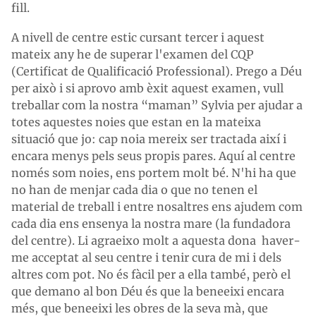
fill.
A nivell de centre estic cursant tercer i aquest
mateix any he de superar l'examen del CQP
(Certificat de Qualificació Professional). Prego a Déu
per això i si aprovo amb èxit aquest examen, vull
treballar com la nostra “maman” Sylvia per ajudar a
totes aquestes noies que estan en la mateixa
situació que jo: cap noia mereix ser tractada així i
encara menys pels seus propis pares. Aquí al centre
només som noies, ens portem molt bé. N'hi ha que
no han de menjar cada dia o que no tenen el
material de treball i entre nosaltres ens ajudem com
cada dia ens ensenya la nostra mare (
la fundadora
del centre
). Li agraeixo molt a aquesta dona haver-
me acceptat al seu centre i tenir cura de mi i dels
altres com pot. No és fàcil per a ella també, però el
que demano al bon Déu és que la beneeixi encara
més, que beneeixi les obres de la seva mà, que