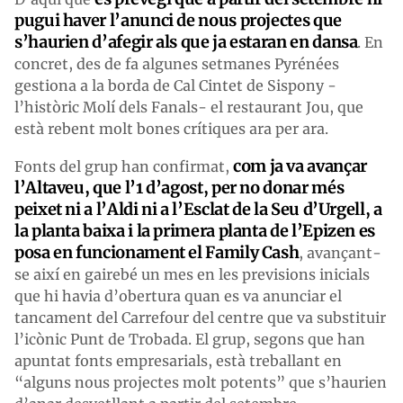
pugui haver l’anunci de nous projectes que
s’haurien d’afegir als que ja estaran en dansa
. En
concret, des de fa algunes setmanes Pyrénées
gestiona a la borda de Cal Cintet de Sispony -
l’històric Molí dels Fanals- el restaurant Jou, que
està rebent molt bones crítiques ara per ara.
com ja va avançar
Fonts del grup han confirmat,
l’Altaveu, que l’1 d’agost, per no donar més
peixet ni a l’Aldi ni a l’Esclat de la Seu d’Urgell, a
la planta baixa i la primera planta de l’Epizen es
posa en funcionament el Family Cash
, avançant-
se així en gairebé un mes en les previsions inicials
que hi havia d’obertura quan es va anunciar el
tancament del Carrefour del centre que va substituir
l’icònic Punt de Trobada. El grup, segons que han
apuntat fonts empresarials, està treballant en
“alguns nous projectes molt potents” que s’haurien