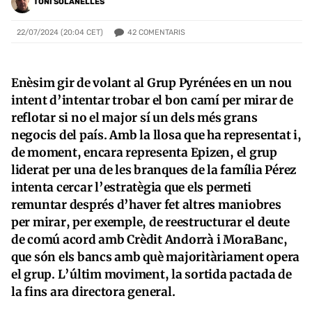
TONI SOLANELLES
42
COMENTARIS
22/07/2024 (20:04 CET)
Enèsim gir de volant al Grup Pyrénées en un nou
intent d’intentar trobar el bon camí per mirar de
reflotar si no el major sí un dels més grans
negocis del país. Amb la llosa que ha representat i,
de moment, encara representa Epizen, el grup
liderat per una de les branques de la família Pérez
intenta cercar l’estratègia que els permeti
remuntar després d’haver fet altres maniobres
per mirar, per exemple, de reestructurar el deute
de comú acord amb Crèdit Andorrà i MoraBanc,
que són els bancs amb què majoritàriament opera
el grup. L’últim moviment, la sortida pactada de
la fins ara directora general.