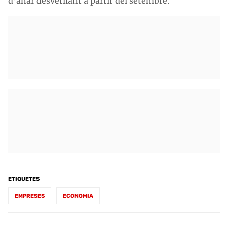
d’anar desvetllant a partir del setembre.
ETIQUETES
EMPRESES
ECONOMIA