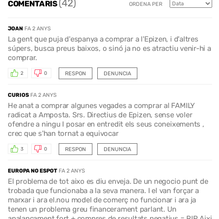
(42)
COMENTARIS
ORDENA PER
JOAN
FA 2 ANYS
La gent que puja d'espanya a comprar a l'Epizen, i d'altres
súpers, busca preus baixos, o sinó ja no es atractiu venir-hi a
comprar.
RESPON
DENUNCIA
2
0
CURIOS
FA 2 ANYS
He anat a comprar algunes vegades a comprar al FAMILY
radicat a Amposta. Srs. Directius de Epizen, sense voler
ofendre a ningu I posar en entredit els seus coneixements ,
crec que s'han tornat a equivocar
RESPON
DENUNCIA
3
0
EUROPA NO ESPOT
FA 2 ANYS
El problema de tot aixo es diu enveja. De un negocio punt de
trobada que funcionaba a la seva manera. I el van forçar a
marxar i ara el.nou model de comerç no funcionar i ara ja
tenen un problema greu financerament parlant. Un
apalancament fort + compres de resultats negatius = RIP Aixi