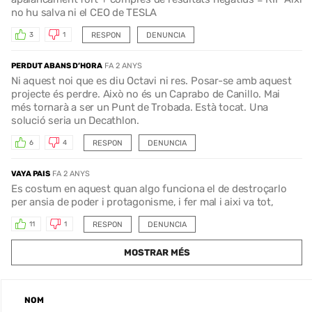
no hu salva ni el CEO de TESLA
RESPON
DENUNCIA
3
1
PERDUT ABANS D’HORA
FA 2 ANYS
Ni aquest noi que es diu Octavi ni res. Posar-se amb aquest
projecte és perdre. Això no és un Caprabo de Canillo. Mai
més tornarà a ser un Punt de Trobada. Està tocat. Una
solució seria un Decathlon.
RESPON
DENUNCIA
6
4
VAYA PAIS
FA 2 ANYS
Es costum en aquest quan algo funciona el de destroçarlo
per ansia de poder i protagonisme, i fer mal i aixi va tot,
RESPON
DENUNCIA
11
1
MOSTRAR MÉS
NOM