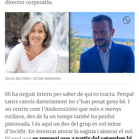
director corporatiu.
SÍLVIA BELTRÁN I OCTAVI BARDERA.
Hi ha neguit intern per saber de qui es tracta. Perquè
tants canvis darrerament no s’han posat gens bé. I
un centre com l’Andorra2000 que més o menys
rutllava, des de fa un temps també ha perdut
pistonada. I és aquí on des del grup es vol mirar
d’incidir. En intentar aturar la sagnia i aixecar el vol.
es prevegi que a partir del setembre hi
D’aquí que