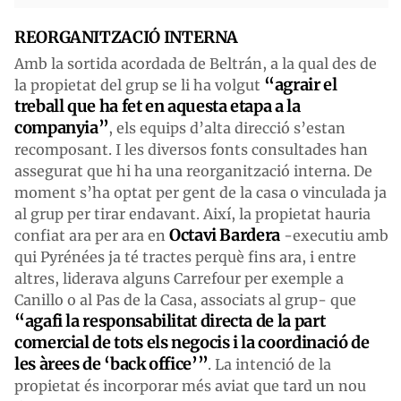
REORGANITZACIÓ INTERNA
Amb la sortida acordada de Beltrán, a la qual des de
“agrair el
la propietat del grup se li ha volgut
treball que ha fet en aquesta etapa a la
companyia”
, els equips d’alta direcció s’estan
recomposant. I les diversos fonts consultades han
assegurat que hi ha una reorganització interna. De
moment s’ha optat per gent de la casa o vinculada ja
al grup per tirar endavant. Així, la propietat hauria
Octavi Bardera
confiat ara per ara en
-executiu amb
qui Pyrénées ja té tractes perquè fins ara, i entre
altres, liderava alguns Carrefour per exemple a
Canillo o al Pas de la Casa, associats al grup- que
“agafi la responsabilitat directa de la part
comercial de tots els negocis i la coordinació de
les àrees de ‘back office’”
. La intenció de la
propietat és incorporar més aviat que tard un nou