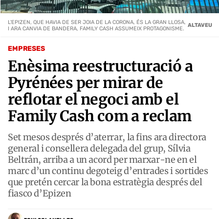
L'EPIZEN, QUE HAVIA DE SER JOIA DE LA CORONA, ÉS LA GRAN LLOSA,
ALTAVEU
I ARA CANVIA DE BANDERA, FAMILY CASH ASSUMEIX PROTAGONISME.
EMPRESES
Enèsima reestructuració a
Pyrénées per mirar de
reflotar el negoci amb el
Family Cash com a reclam
Set mesos després d’aterrar, la fins ara directora
general i consellera delegada del grup, Sílvia
Beltrán, arriba a un acord per marxar-ne en el
marc d’un continu degoteig d’entrades i sortides
que pretén cercar la bona estratègia després del
fiasco d’Epizen