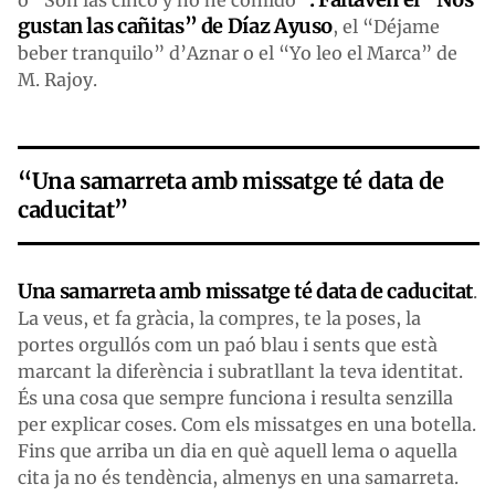
o “Son las cinco y no he comido
gustan las cañitas” de Díaz Ayuso
, el “Déjame
beber tranquilo” d’Aznar o el “Yo leo el Marca” de
M. Rajoy.
“Una samarreta amb missatge té data de
caducitat”
Una samarreta amb missatge té data de caducitat
.
La veus, et fa gràcia, la compres, te la poses, la
portes orgullós com un paó blau i sents que està
marcant la diferència i subratllant la teva identitat.
És una cosa que sempre funciona i resulta senzilla
per explicar coses. Com els missatges en una botella.
Fins que arriba un dia en què aquell lema o aquella
cita ja no és tendència, almenys en una samarreta.