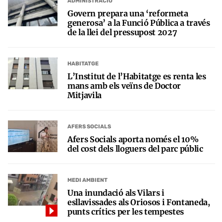
ADMINISTRACIÓ
Govern prepara una ‘reformeta
generosa’ a la Funció Pública a través
de la llei del pressupost 2027
HABITATGE
L’Institut de l’Habitatge es renta les
mans amb els veïns de Doctor
Mitjavila
AFERS SOCIALS
Afers Socials aporta només el 10%
del cost dels lloguers del parc públic
MEDI AMBIENT
Una inundació als Vilars i
esllavissades als Oriosos i Fontaneda,
punts crítics per les tempestes