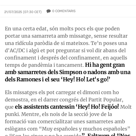
0
COMENTARIS
21/07/2025 (07:30 CET)
En una certa edat, són molts pocs els que poden
portar una samarreta amb missatge, sense resultar
una ridícula paròdia de si mateixos. Te’n poses una
d'AC/DC i algú et pot preguntar si vol dir abans del
confinament i després del confinament, en aquells
Hi ha gent gran
temps de pandèmia i tancament.
amb samarretes dels Simpson o nadons amb una
dels Ramones i el seu ‘Hey! Ho! Let's go!’
Els missatges els pot carregar el dimoni com ho
demostra, en el darrer congrés del Partit Popular,
els assistents cantessin ‘Hey! Ho! Feijóo!
que
Molt
punki. Mentre, els nois de la secció jove de la
formació van comercialitzar unes samarretes amb
eslògans com “Muy españoles y muchos españoles”
”. Faltaven el “Nos