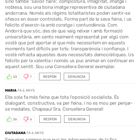
sino també "savoir faire", compostura, integritat, imatge i
noblesa, sou una bona imatge representiva de ciutadana
andorrana. Només els règims totalitaristes poden sentir-se
ofesos en ésser controlats. Forma part de la seva feina, i us
felicito d'exercir-la amb coratge i contundència. Com
Andorrà que sóc, des de que vaig néixer i amb formació
universitària, em sento realment representat per algú com
vostè que pot aportar el que més necessitem en aquests
moments tant difícils per tots: transparència i confiança. I
vostè refracta aquestes dues necessitats democràtiques. Us
felicito per la valentia i només us puc animar en continuar en
aquest sentit. Sou una Consellera General exemplar.
RESPON
DENUNCIA
23
7
MARIA
FA 6 ANYS
Ella sola fa més feina que tota l'oposició socialista. És
dialogant, constructiva, va per feina, i no es mou per penjar-
se medalles. Chapeau! Sra. Consellera General!
RESPON
DENUNCIA
26
6
CIUTADANA
FA 6 ANYS
Segueixo sempre que puc les intervencions de la Sra