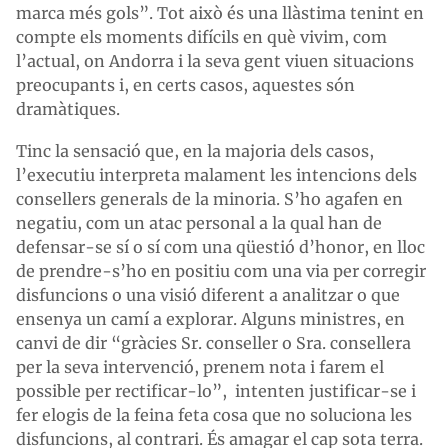
marca més gols”. Tot això és una llàstima tenint en
compte els moments difícils en què vivim, com
l’actual, on Andorra i la seva gent viuen situacions
preocupants i, en certs casos, aquestes són
dramàtiques.
Tinc la sensació que, en la majoria dels casos,
l’executiu interpreta malament les intencions dels
consellers generals de la minoria. S’ho agafen en
negatiu, com un atac personal a la qual han de
defensar-se sí o sí com una qüestió d’honor, en lloc
de prendre-s’ho en positiu com una via per corregir
disfuncions o una visió diferent a analitzar o que
ensenya un camí a explorar. Alguns ministres, en
canvi de dir “gràcies Sr. conseller o Sra. consellera
per la seva intervenció, prenem nota i farem el
possible per rectificar-lo”, intenten justificar-se i
fer elogis de la feina feta cosa que no soluciona les
disfuncions, al contrari. És amagar el cap sota terra.