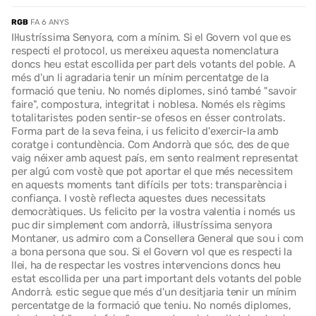
RGB
FA 6 ANYS
Il·lustríssima Senyora, com a mínim. Si el Govern vol que es
respecti el protocol, us mereixeu aquesta nomenclatura
doncs heu estat escollida per part dels votants del poble. A
més d'un li agradaria tenir un mínim percentatge de la
formació que teniu. No només diplomes, sinó també "savoir
faire", compostura, integritat i noblesa. Només els règims
totalitaristes poden sentir-se ofesos en ésser controlats.
Forma part de la seva feina, i us felicito d'exercir-la amb
coratge i contundència. Com Andorrà que sóc, des de que
vaig néixer amb aquest país, em sento realment representat
per algú com vostè que pot aportar el que més necessitem
en aquests moments tant difícils per tots: transparència i
confiança. I vostè reflecta aquestes dues necessitats
democràtiques. Us felicito per la vostra valentia i només us
puc dir simplement com andorrà, il·lustríssima senyora
Montaner, us admiro com a Consellera General que sou i com
a bona persona que sou. Si el Govern vol que es respecti la
llei, ha de respectar les vostres intervencions doncs heu
estat escollida per una part important dels votants del poble
Andorrà. estic segue que més d'un desitjaria tenir un mínim
percentatge de la formació que teniu. No només diplomes,