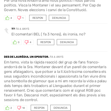
Per una nova Andorra amb nous politics i nous partits
politics. Visca la Montaner i el seu pensament. Per Cap de
Govern. Noves eleccions i canvi de la Constitució.
RESPON
DENUNCIA
4
1
??
FA 6 ANYS
El comentari BEL ( fa 3 hores), és ironia, no?
RESPON
DENUNCIA
0
4
DES DE LAURÈDIA, UN OPOSITOR.
FA 6 ANYS
Em temo, vista la ràpida reacció del grup de fans franco-
andorrà de la Sra. Montaner davant d'un parell de comentaris
gens afalagadors, que potser a la Il.lústríssima consellera els
seus seguidors incondicionals i apassionats la fan viure dins
una bombolla de glamour que a mi em recorda la vida a palau
dels temps dels trobadors al Llenguadoc durant el primer
renaixement. Crec que comentaris com el signat RGB poc
favor li fan. Descansi molt, especialment els dies previs a les
sessions de control.
RESPON
DENUNCIA
2
14