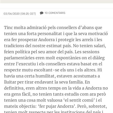
10
COMENTARIS
03/06/2020 (08:25 CET)
Tinc molta admiració pels consellers d’abans que
tenien una forta personalitat i que la seva motivació
era fer prosperar Andorra i protegir les arrels i les
tradicions del nostre estimat país. No tenien salari,
feien política pel seu amor del país. Les sessions
parlamentàries eren molt espontànies on el diàleg
entre l’executiu i els consellers estava basat en el
respecte mutu escoltant-se els uns i els altres. Hi
havia una certa humilitat, estaven acostumats a
lluitar per tirar endavant la seva família. En
definitiva, eren altres temps on la vida a Andorra no
era gens fàcil, no tenien tants estudis com ara però
tenien una cosa molt valuosa ‘el sentit comú’ i el
mateix objectiu: ‘fer pujar Andorra’. Però, sobretot,
tenien molt respecte per les institucions del país i