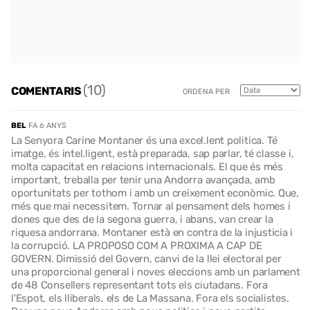
(10)
COMENTARIS
ORDENA PER
BEL
FA 6 ANYS
La Senyora Carine Montaner és una excel.lent politica. Té
imatge, és intel.ligent, està preparada, sap parlar, té classe i,
molta capacitat en relacions internacionals. El que és més
important, treballa per tenir una Andorra avançada, amb
oportunitats per tothom i amb un creixement econòmic. Que,
més que mai necessitem. Tornar al pensament dels homes i
dones que des de la segona guerra, i abans, van crear la
riquesa andorrana. Montaner està en contra de la injusticia i
la corrupció. LA PROPOSO COM A PROXIMA A CAP DE
GOVERN. Dimissió del Govern, canvi de la llei electoral per
una proporcional general i noves eleccions amb un parlament
de 48 Consellers representant tots els ciutadans. Fora
l'Espot, els lliberals, els de La Massana. Fora els socialistes.