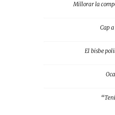
Millorar la compe
Cap a 
El bisbe poli
Oca
“Teni