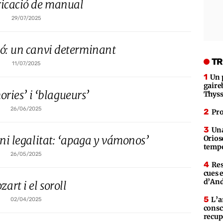
ricació de manual
29/07/2025
ió: un canvi determinant
TR
11/07/2025
Un 
gaire
ories’ i ‘blagueurs’
Thys
26/06/2025
Pro
Una
, ni legalitat: ‘apaga y vámonos’
Orios
tempe
26/05/2025
Res
cues 
d’An
art i el soroll
L’a
02/04/2025
consc
recup