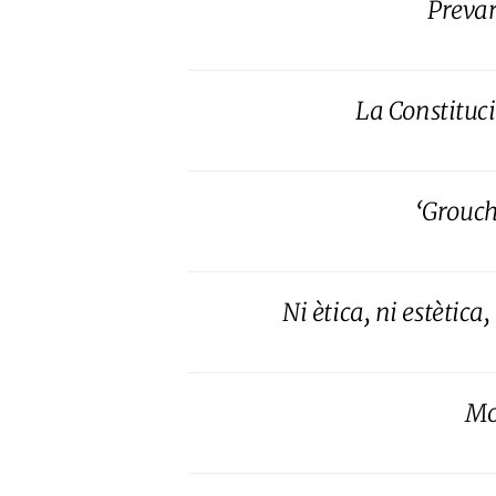
Preva
La Constituc
‘Grouch
Ni ètica, ni estètica
Moz