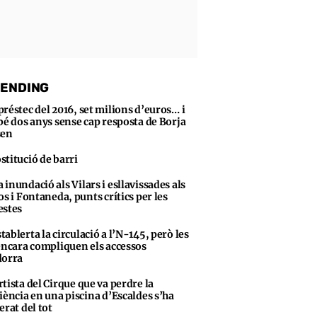
ENDING
préstec del 2016, set milions d’euros… i
bé dos anys sense cap resposta de Borja
sen
stitució de barri
 inundació als Vilars i esllavissades als
os i Fontaneda, punts crítics per les
stes
tablerta la circulació a l’N-145, però les
encara compliquen els accessos
dorra
rtista del Cirque que va perdre la
iència en una piscina d’Escaldes s’ha
erat del tot