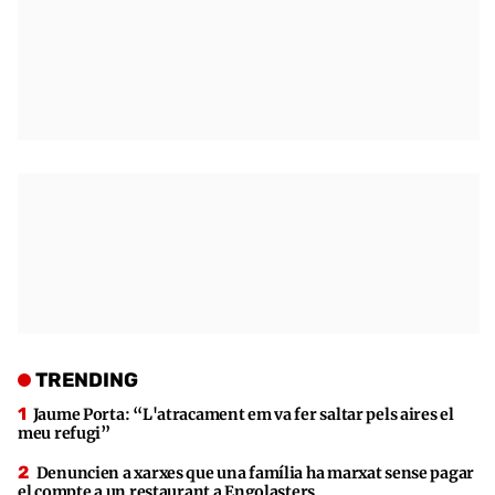
TRENDING
Jaume Porta: “L'atracament em va fer saltar pels aires el
meu refugi”
Denuncien a xarxes que una família ha marxat sense pagar
el compte a un restaurant a Engolasters