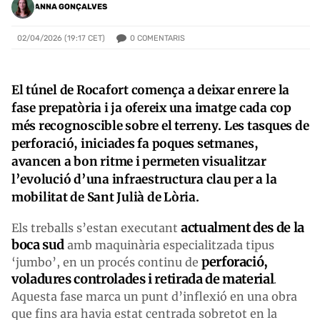
ANNA GONÇALVES
0
COMENTARIS
02/04/2026 (19:17 CET)
El túnel de Rocafort comença a deixar enrere la
fase prepatòria i ja ofereix una imatge cada cop
més recognoscible sobre el terreny. Les tasques de
perforació, iniciades fa poques setmanes,
avancen a bon ritme i permeten visualitzar
l’evolució d’una infraestructura clau per a la
mobilitat de Sant Julià de Lòria.
actualment des de la
Els treballs s’estan executant
boca sud
amb maquinària especialitzada tipus
perforació,
‘jumbo’, en un procés continu de
voladures controlades i retirada de material
.
Aquesta fase marca un punt d’inflexió en una obra
que fins ara havia estat centrada sobretot en la