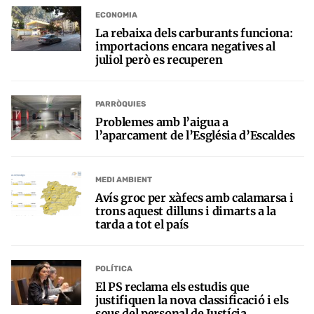
ECONOMIA
La rebaixa dels carburants funciona:
importacions encara negatives al
juliol però es recuperen
PARRÒQUIES
Problemes amb l’aigua a
l’aparcament de l’Església d’Escaldes
MEDI AMBIENT
Avís groc per xàfecs amb calamarsa i
trons aquest dilluns i dimarts a la
tarda a tot el país
POLÍTICA
El PS reclama els estudis que
justifiquen la nova classificació i els
sous del personal de Justícia