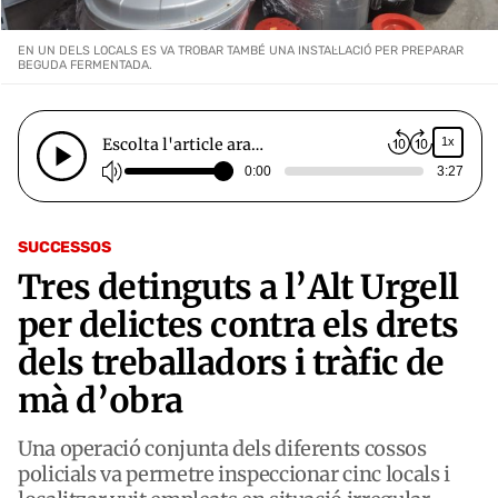
EN UN DELS LOCALS ES VA TROBAR TAMBÉ UNA INSTAL·LACIÓ PER PREPARAR
BEGUDA FERMENTADA.
Escolta l'article ara…
1x
0:00
3:27
SUCCESSOS
Tres detinguts a l’Alt Urgell
per delictes contra els drets
dels treballadors i tràfic de
mà d’obra
Una operació conjunta dels diferents cossos
policials va permetre inspeccionar cinc locals i