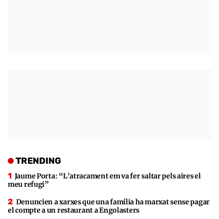
TRENDING
Jaume Porta: “L'atracament em va fer saltar pels aires el
meu refugi”
Denuncien a xarxes que una família ha marxat sense pagar
el compte a un restaurant a Engolasters