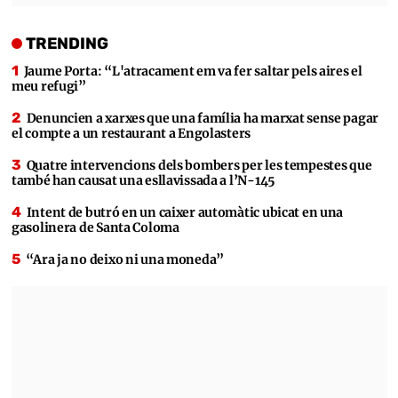
TRENDING
Jaume Porta: “L'atracament em va fer saltar pels aires el
meu refugi”
Denuncien a xarxes que una família ha marxat sense pagar
el compte a un restaurant a Engolasters
Quatre intervencions dels bombers per les tempestes que
també han causat una esllavissada a l’N-145
Intent de butró en un caixer automàtic ubicat en una
gasolinera de Santa Coloma
“Ara ja no deixo ni una moneda”