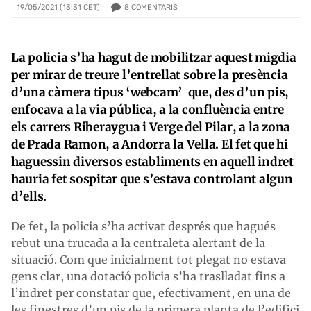
8
COMENTARIS
19/05/2021 (13:31 CET)
La policia s’ha hagut de mobilitzar aquest migdia
per mirar de treure l’entrellat sobre la presència
d’una càmera tipus ‘webcam’ que, des d’un pis,
enfocava a la via pública, a la confluència entre
els carrers Riberaygua i Verge del Pilar, a la zona
de Prada Ramon, a Andorra la Vella. El fet que hi
haguessin diversos establiments en aquell indret
hauria fet sospitar que s’estava controlant algun
d’ells.
De fet, la policia s’ha activat després que hagués
rebut una trucada a la centraleta alertant de la
situació. Com que inicialment tot plegat no estava
gens clar, una dotació policia s’ha traslladat fins a
l’indret per constatar que, efectivament, en una de
les finestres d’un pis de la primera planta de l’edifici