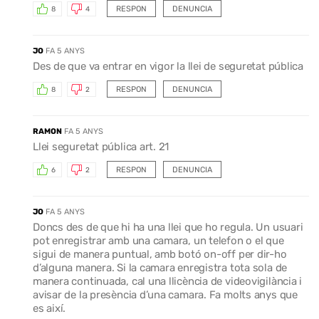
RESPON
DENUNCIA
8
4
JO
FA 5 ANYS
Des de que va entrar en vigor la llei de seguretat pública
RESPON
DENUNCIA
8
2
RAMON
FA 5 ANYS
Llei seguretat pública art. 21
RESPON
DENUNCIA
6
2
JO
FA 5 ANYS
Doncs des de que hi ha una llei que ho regula. Un usuari
pot enregistrar amb una camara, un telefon o el que
sigui de manera puntual, amb botó on-off per dir-ho
d’alguna manera. Si la camara enregistra tota sola de
manera continuada, cal una llicència de videovigilància i
avisar de la presència d’una camara. Fa molts anys que
es així.