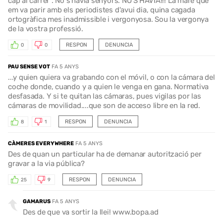
cap al carrer". No s'havia senyors. NO S'HAVIA!!! La mare que
em va parir amb els periodistes d'avui dia, quina cagada
ortogràfica mes inadmissible i vergonyosa. Sou la vergonya
de la vostra professió.
RESPON
DENUNCIA
0
0
PAU SENSE VOT
FA 5 ANYS
...y quien quiera va grabando con el móvil, o con la cámara del
coche donde, cuando y a quien le venga en gana. Normativa
desfasada. Y si te quitan las cámaras, pues vigilas por las
cámaras de movilidad....que son de acceso libre en la red.
RESPON
DENUNCIA
8
1
CÀMERES EVERYWHERE
FA 5 ANYS
Des de quan un particular ha de demanar autorització per
gravar a la via pública?
RESPON
DENUNCIA
25
9
GAMARUS
FA 5 ANYS
Des de que va sortir la llei! www.bopa.ad