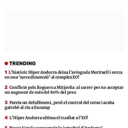
TRENDING
L’històric Hiper Andorra deixa l’avinguda Meritxell i entra
en una ‘nova dimensió’ al complex EO!
Conflicte pels lloguers a Mitjavila: al carrer per no acceptar
un augment de més del 80% del preu
Pateix un defalliment, perd el control del cotxe i acaba
gairebé al riu a Encamp
L’Hiper Andorra ultima el trasllat a l’EO!