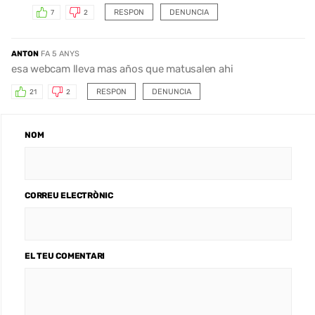
RESPON
DENUNCIA
7
2
ANTON
FA 5 ANYS
esa webcam lleva mas años que matusalen ahi
RESPON
DENUNCIA
21
2
NOM
CORREU ELECTRÒNIC
EL TEU COMENTARI