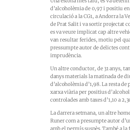
Una estona més tard, es va detenir
d’alcoholèmia de 0,97 i positiu en
circulació a la CG1, a Andorra la V
de Prat Salit i va sortir projectat 
es va veure implicat cap altre vehi
van resultar ferides, motiu pel qu
pressumpte autor de delictes contra
imprudència.
Un altre conductor, de 31 anys, ta
danys materials la matinada de d
d’alcoholèmia d’1,98. La resta de 
xarxa viària per positius d’alcohol
controlades amb taxes d’1,10 a 2,30
La darrera setmana, un altre home 
Runer com a presumpte autor d’un 
amb el permís suspès. També a la 