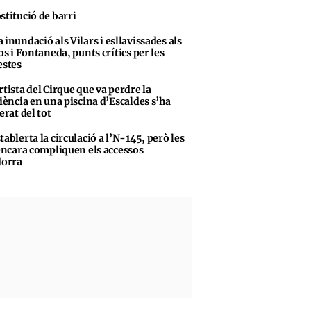
stitució de barri
 inundació als Vilars i esllavissades als
s i Fontaneda, punts crítics per les
stes
rtista del Cirque que va perdre la
iència en una piscina d’Escaldes s’ha
erat del tot
tablerta la circulació a l’N-145, però les
encara compliquen els accessos
dorra