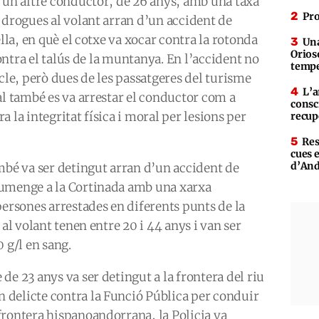
 un altre conductor, de 26 anys, amb una taxa
Pro
 drogues al volant arran d’un accident de
ella, en què el cotxe va xocar contra la rotonda
Una
Orioso
contra el talús de la muntanya. En l’accident no
tempe
cle, però dues de les passatgeres del turisme
L’a
al també es va arrestar el conductor com a
consc
 la integritat física i moral per lesions per
recup
Res
cues 
d’An
mbé va ser detingut arran d’un accident de
iumenge a la Cortinada amb una xarxa
persones arrestades en diferents punts de la
 al volant tenen entre 20 i 44 anys i van ser
 g/l en sang.
de 23 anys va ser detingut a la frontera del riu
delicte contra la Funció Pública per conduir
frontera hispanoandorrana, la Policia va