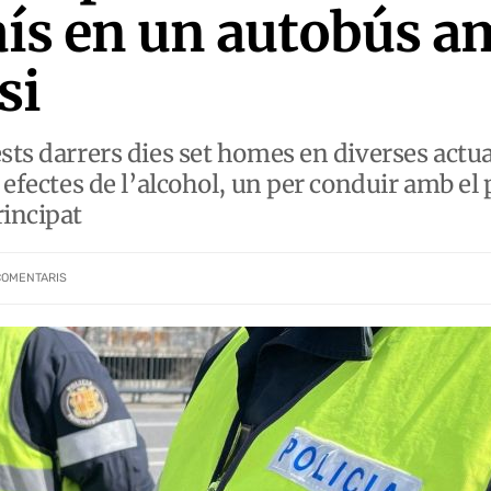
país en un autobús a
si
sts darrers dies set homes en diverses actua
s efectes de l’alcohol, un per conduir amb el 
rincipat
COMENTARIS