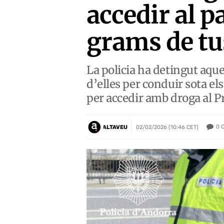
accedir al 
grams de tu
La policia ha detingut aque
d’elles per conduir sota el
per accedir amb droga al P
0
ALTAVEU
02/02/2026 (10:46 CET)