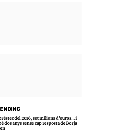
ENDING
préstec del 2016, set milions d’euros… i
bé dos anys sense cap resposta de Borja
sen