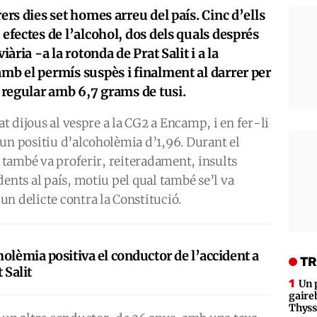
rers dies set homes arreu del país. Cinc d’ells
 efectes de l’alcohol, dos dels quals després
iària -a la rotonda de Prat Salit i a la
amb el permís suspès i finalment al darrer per
a regular amb 6,7 grams de tusi.
at dijous al vespre a la CG2 a Encamp, i en fer-li
un positiu d’alcoholèmia d’1,96. Durant el
, també va proferir, reiteradament, insults
dents al país, motiu pel qual també se’l va
n delicte contra la Constitució.
olèmia positiva el conductor de l’accident a
TR
 Salit
Un 
gaire
Thys