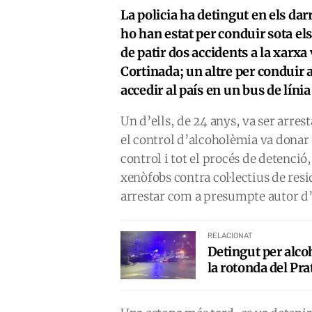
La policia ha detingut en els dar
ho han estat per conduir sota els
de patir dos accidents a la xarxa v
Cortinada; un altre per conduir 
accedir al país en un bus de líni
Un d’ells, de 24 anys, va ser arrest
el control d’alcoholèmia va donar 
control i tot el procés de detenció
xenòfobs contra col·lectius de resi
arrestar com a presumpte autor d’u
RELACIONAT
Detingut per alcoh
la rotonda del Prat