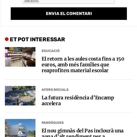
ET POT INTERESSAR
EDUCACIÓ
El retorn a les aules costa fins a 150
euros, amb més famílies que
reaprofiten material escolar
AFERS SOCIALS
La futura residència d’Encamp
accelera
PARRÒQUIES
El nou gimnàs del Pas inclourà una
zona d’alt rendiment per a