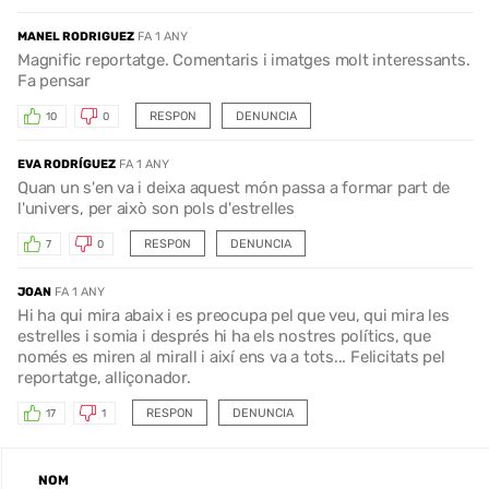
MANEL RODRIGUEZ
FA 1 ANY
Magnific reportatge. Comentaris i imatges molt interessants.
Fa pensar
RESPON
DENUNCIA
10
0
EVA RODRÍGUEZ
FA 1 ANY
Quan un s'en va i deixa aquest món passa a formar part de
l'univers, per això son pols d'estrelles
RESPON
DENUNCIA
7
0
JOAN
FA 1 ANY
Hi ha qui mira abaix i es preocupa pel que veu, qui mira les
estrelles i somia i després hi ha els nostres polítics, que
només es miren al mirall i així ens va a tots... Felicitats pel
reportatge, alliçonador.
RESPON
DENUNCIA
17
1
NOM