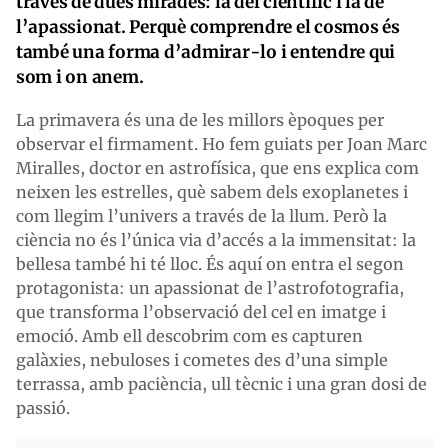
través de dues mirades: la del científic i la de
l’apassionat. Perquè comprendre el cosmos és
també una forma d’admirar-lo i entendre qui
som i on anem.
La primavera és una de les millors èpoques per
observar el firmament. Ho fem guiats per Joan Marc
Miralles, doctor en astrofísica, que ens explica com
neixen les estrelles, què sabem dels exoplanetes i
com llegim l’univers a través de la llum. Però la
ciència no és l’única via d’accés a la immensitat: la
bellesa també hi té lloc. És aquí on entra el segon
protagonista: un apassionat de l’astrofotografia,
que transforma l’observació del cel en imatge i
emoció. Amb ell descobrim com es capturen
galàxies, nebuloses i cometes des d’una simple
terrassa, amb paciència, ull tècnic i una gran dosi de
passió.