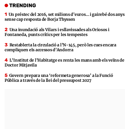
TRENDING
Un préstec del 2016, set milions d’euros… i gairebé dos anys
sense cap resposta de Borja Thyssen
Una inundació als Vilars i esllavissades als Oriosos i
Fontaneda, punts crítics per les tempestes
Restablerta la circulació a l’N-145, però les cues encara
compliquen els accessos d’Andorra
L’Institut de l’Habitatge es renta les mans amb els veïns de
Doctor Mitjavila
Govern prepara una ‘reformeta generosa’ a la Funció
Pública a través de la llei del pressupost 2027