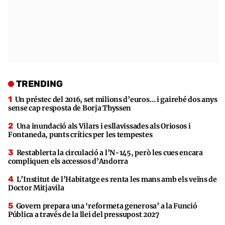
TRENDING
Un préstec del 2016, set milions d’euros… i gairebé dos anys
sense cap resposta de Borja Thyssen
Una inundació als Vilars i esllavissades als Oriosos i
Fontaneda, punts crítics per les tempestes
Restablerta la circulació a l’N-145, però les cues encara
compliquen els accessos d’Andorra
L’Institut de l’Habitatge es renta les mans amb els veïns de
Doctor Mitjavila
Govern prepara una ‘reformeta generosa’ a la Funció
Pública a través de la llei del pressupost 2027