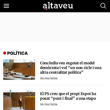
Bus
POLÍTICA
Concòrdia veu esgotat el model
demòcrata i vol “un nou cicle i una
altra centralitat política”
30/06/2026
El PS creu que el propi Espot ha
posat “punt i final” a una etapa
30/06/2026