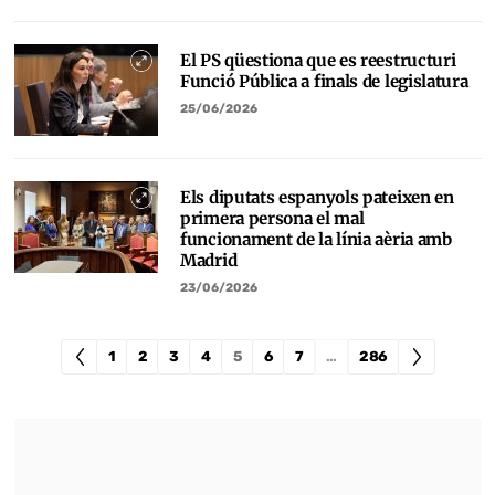
El PS qüestiona que es reestructuri
Funció Pública a finals de legislatura
25/06/2026
Els diputats espanyols pateixen en
primera persona el mal
funcionament de la línia aèria amb
Madrid
23/06/2026
1
2
3
4
5
6
7
…
286