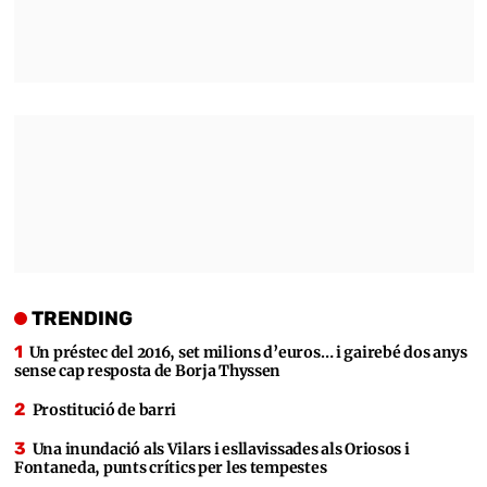
TRENDING
Un préstec del 2016, set milions d’euros… i gairebé dos anys
sense cap resposta de Borja Thyssen
Prostitució de barri
Una inundació als Vilars i esllavissades als Oriosos i
Fontaneda, punts crítics per les tempestes