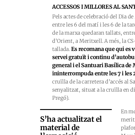
ACCESSOS I MILLORES AL SAN
Pels actes de celebració del Dia d
entre les 6 del matí i les 6 de la t
de la marxa quedaran tallats, entre
d'Orient, a Meritxell. A més, la C
Es recomana que qui es vul
tallada.
servei gratuït i continu d’autobu
general i el Santuari Basílica de
ininterrompuda entre les 7 i les 
cruïlla de la carretera d’accés al 
senyalitzat, situat a la cruïlla en
Pregó).
En mot
S’ha actualitzat el
meritx
material de
plafon