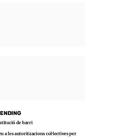
ENDING
stitució de barri
u a les autoritzacions col·lectives per