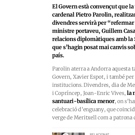
El Govern està convençut que la vi
cardenal Pietro Parolin, realitza
divendres servirà per “refermar o
ministre portaveu, Guillem Casa
relacions diplomàtiques amb la 
que s’hagin posat mai canvis sob
país.
Parolin aterra a Andorra aquesta t
Govern, Xavier Espot, i també per v
institucions. Divendres, dia de M
la 
i Copríncep, Joan-Enric Vives,
santuari-basílica menor
, on s’h
celebració d’enguany, que coincide
verge de Meritxell com a patrona d
RELACIONAT