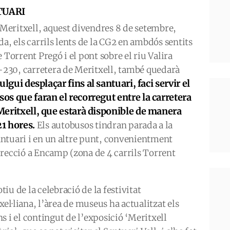
TUARI
e Meritxell, aquest divendres 8 de setembre,
arda, els carrils lents de la CG2 en ambdós sentits
 Torrent Pregó i el pont sobre el riu Valira
S-230, carretera de Meritxell, també quedarà
gui desplaçar fins al santuari, faci servir el
sos que faran el recorregut entre la carretera
 Meritxell, que estarà disponible de manera
21 hores.
Els autobusos tindran parada a la
Santuari i en un altre punt, convenientment
 direcció a Encamp (zona de 4 carrils Torrent
iu de la celebració de la festivitat
el·liana, l’àrea de museus ha actualitzat els
s i el contingut de l’exposició ‘Meritxell