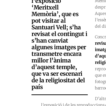
l’exposició
Memòri
‘Meritxell
despr
Memòria’, que es
Aques
pot visitar al
l’essè
Santuari Vell; s’ha
del d
revisat el contingut i
Conc
s’han canviat
revis
algunes imatges per
imatg
transmetre encara
d’aqu
millor l’ànima
religi
d’aquest temple,
repro
que va ser escenari
que es
de la religiositat del
fotog
país
barroc
D’altr
l’exposició i de les reproduccions d