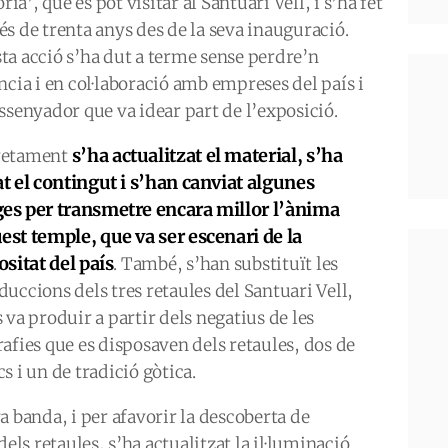
a’, que es pot visitar al Santuari Vell, i s’ha fet
és de trenta anys des de la seva inauguració.
ta acció s’ha dut a terme sense perdre’n
ncia i en col·laboració amb empreses del país i
issenyador que va idear part de l’exposició.
s’ha actualitzat el material, s’ha
retament
at el contingut i s’han canviat algunes
es per transmetre encara millor l’ànima
est temple, que va ser escenari de la
ositat del país
. També, s’han substituït les
duccions dels tres retaules del Santuari Vell,
 va produir a partir dels negatius de les
rafies que es disposaven dels retaules, dos de
s i un de tradició gòtica.
a banda, i per afavorir la descoberta de
els retaules, s’ha actualitzat la il·luminació