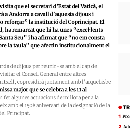
sita que el secretari d’Estat del Vaticà, el
rà a Andorra a cavall d’aquests dijous i
 reforçar” la institució del Coprincipat. El
l, ha remarcat que hi ha unes “excel·lents
Santa Seu” i ha afirmat que “no em consta
re la taula” que afectin institucionalment el
arda de dijous per reunir-se amb el cap de
isitar el Consell General entre altres
eritxell, copresidirà juntament amb l’arquebisbe
missa major que se celebra a les 11 al
an fet algunes actuacions de millora per a la
ix amb el 150è aniversari de la designació de la
TR
el Principat.
Pro
Ade