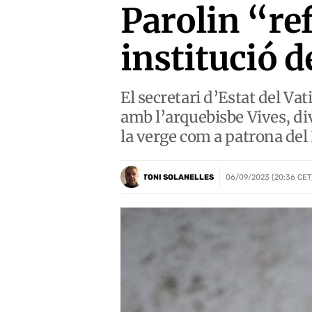
Parolin “re
institució d
El secretari d’Estat del Va
amb l’arquebisbe Vives, div
la verge com a patrona del
TONI SOLANELLES
06/09/2023 (20:36 CET