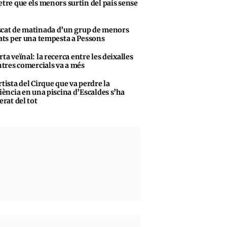
tre que els menors surtin del país sense
cat de matinada d’un grup de menors
ats per una tempesta a Pessons
rta veïnal: la recerca entre les deixalles
ntres comercials va a més
rtista del Cirque que va perdre la
iència en una piscina d’Escaldes s’ha
erat del tot