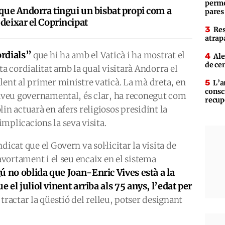
perme
 que Andorra tingui un bisbat propi com a
pares
deixar el Coprincipat
Res
atrap
ordials”
que hi ha amb el Vaticà i ha mostrat el
Ale
de ce
 cordialitat amb la qual visitarà Andorra el
lent al primer ministre vaticà. La mà dreta, en
L’a
consc
taveu governamental, és clar, ha reconegut com
recup
in actuarà en afers religiosos presidint la
mplicacions la seva visita.
icat que el Govern va sol·licitar la visita de
’avortament i el seu encaix en el sistema
ú no oblida que Joan-Enric Vives està a la
e el juliol vinent arriba als 75 anys, l’edat per
al tractar la qüestió del relleu, potser designant