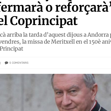
fermarà o reforçarà
el Coprincipat
ticà arriba la tarda d’aquest dijous a Andorr
endres, la missa de Meritxell en el 150è ani
 Principat
5
COMENTARIS
)