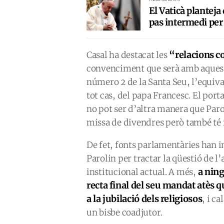
El Vaticà planteja
pas intermedi per 
“relacions c
Casal ha destacat les
convenciment que serà amb aquesta
número 2 de la Santa Seu, l’equiva
tot cas, del papa Francesc. El por
no pot ser d’altra manera que Parol
missa de divendres però també té i
De fet, fonts parlamentàries han ind
Parolin per tractar la qüestió de l
a ning
institucional actual. A més,
recta final del seu mandat atès qu
a la jubilació dels religiosos
, i c
un bisbe coadjutor.