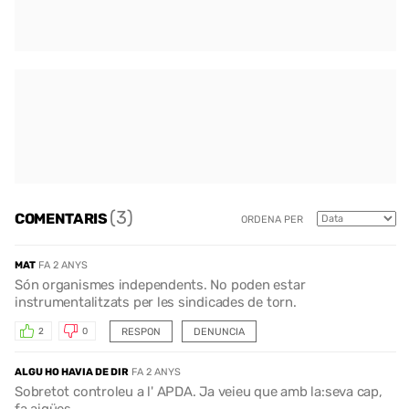
(3)
COMENTARIS
ORDENA PER
MAT
FA 2 ANYS
Són organismes independents. No poden estar
instrumentalitzats per les sindicades de torn.
RESPON
DENUNCIA
2
0
ALGU HO HAVIA DE DIR
FA 2 ANYS
Sobretot controleu a l' APDA. Ja veieu que amb la:seva cap,
fa aigües ...