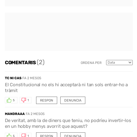
(2)
COMENTARIS
ORDENA PER
TC NI CAS
FA 2 MESOS
El Constitucional no els hi acceptarà ni tan sols entrar-ho a
tràmit
RESPON
DENUNCIA
5
1
MANDRAAA
FA 2 MESOS
De veritat, amb la de diners que teniu, no podríeu invertir-los
en un hobby menys avorrit que aquest?
RESPON
DENUNCIA
5
1