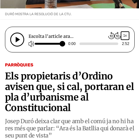
DURÓ MOSTRA LA RESOLUCIÓ DE LA CTU.
Escolta l'article ara…
1x
0:00
2:52
PARRÒQUIES
Els propietaris d’Ordino
avisen que, si cal, portaran el
pla d’urbanisme al
Constitucional
Josep Duró deixa clar que amb el comú ja no hi ha
res més que parlar: “Ara és la Batllia qui donarà el
seu punt de vista”