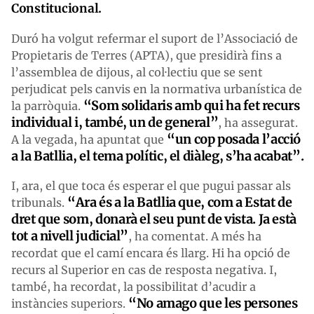
Constitucional.
Duró ha volgut refermar el suport de l’Associació de
Propietaris de Terres (APTA), que presidirà fins a
l’assemblea de dijous, al col·lectiu que se sent
perjudicat pels canvis en la normativa urbanística de
“Som solidaris amb qui ha fet recurs
la parròquia.
individual i, també, un de general”
, ha assegurat.
“un cop posada l’acció
A la vegada, ha apuntat que
a la Batllia, el tema polític, el diàleg, s’ha acabat”.
I, ara, el que toca és esperar el que pugui passar als
“Ara és a la Batllia que, com a Estat de
tribunals.
dret que som, donarà el seu punt de vista. Ja està
tot a nivell judicial”
, ha comentat. A més ha
recordat que el camí encara és llarg. Hi ha opció de
recurs al Superior en cas de resposta negativa. I,
també, ha recordat, la possibilitat d’acudir a
“No amago que les persones
instàncies superiors.