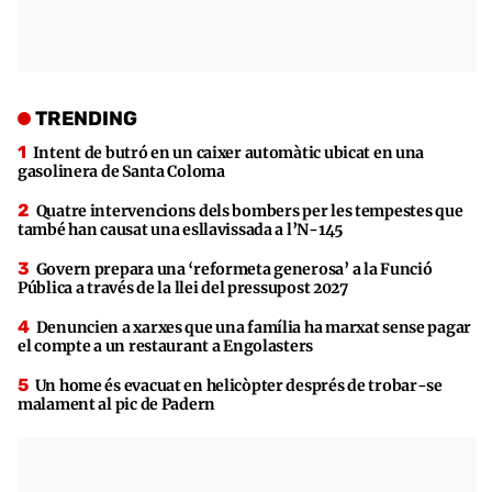
TRENDING
Intent de butró en un caixer automàtic ubicat en una
gasolinera de Santa Coloma
Quatre intervencions dels bombers per les tempestes que
també han causat una esllavissada a l’N-145
Govern prepara una ‘reformeta generosa’ a la Funció
Pública a través de la llei del pressupost 2027
Denuncien a xarxes que una família ha marxat sense pagar
el compte a un restaurant a Engolasters
Un home és evacuat en helicòpter després de trobar-se
malament al pic de Padern