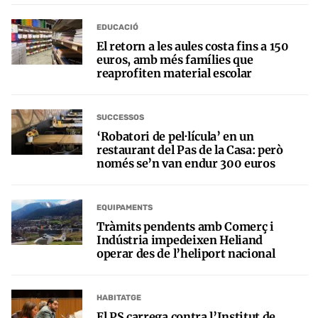
EDUCACIÓ
El retorn a les aules costa fins a 150
euros, amb més famílies que
reaprofiten material escolar
SUCCESSOS
‘Robatori de pel·lícula’ en un
restaurant del Pas de la Casa: però
només se’n van endur 300 euros
EQUIPAMENTS
Tràmits pendents amb Comerç i
Indústria impedeixen Heliand
operar des de l’heliport nacional
HABITATGE
El PS carrega contra l’Institut de