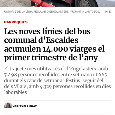
USUARIS DE LA LÍNIA REGULAR D'ENGOLASTERS, PUJANT A L'AUTOBÚS.
M. E.
PARRÒQUIES
Les noves línies del bus
comunal d’Escaldes
acumulen 14.000 viatges el
primer trimestre de l’any
El trajecte més utilitzat és el d’Engolasters, amb
7.498 persones recollides entre setmana i 1.665
durant els caps de setmana i festius, seguit del
dels Vilars, amb 4.329 persones recollides en dies
laborables
MERITXELL PRAT