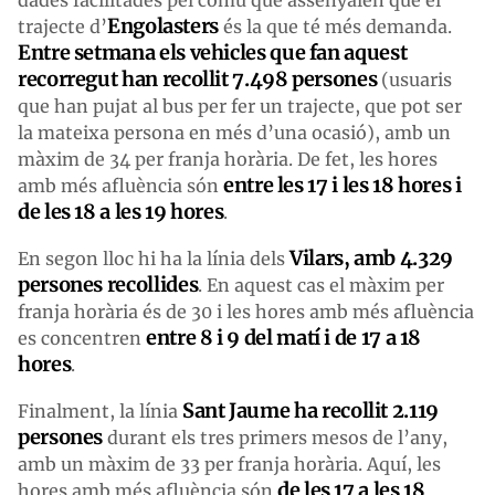
Engolasters
trajecte d’
és la que té més demanda.
Entre setmana els vehicles que fan aquest
recorregut han recollit 7.498 persones
(usuaris
que han pujat al bus per fer un trajecte, que pot ser
la mateixa persona en més d’una ocasió), amb un
màxim de 34 per franja horària. De fet, les hores
entre les 17 i les 18 hores i
amb més afluència són
de les 18 a les 19 hores
.
Vilars, amb 4.329
En segon lloc hi ha la línia dels
persones recollides
. En aquest cas el màxim per
franja horària és de 30 i les hores amb més afluència
entre 8 i 9 del matí i de 17 a 18
es concentren
hores
.
Sant Jaume ha recollit 2.119
Finalment, la línia
persones
durant els tres primers mesos de l’any,
amb un màxim de 33 per franja horària. Aquí, les
de les 17 a les 18
hores amb més afluència són