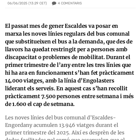
4
COMENTARIS
06/06/2025 (13:29 CET)
El passat mes de gener Escaldes va posar en
marxa les noves línies regulars del bus comunal
que substitueixen el bus a la demanda, que des de
llavors ha quedat restringit per a persones amb
discapacitat o problemes de mobilitat. Durant el
primer trimestre de l’any entre les tres línies que
hi ha ara en funcionament s’han fet pràcticament
14.000 viatges, amb la línia d’Engolasters
liderant els serveis. En aquest cas s’han recollit
pràcticament 7.500 persones entre setmana i més
de 1.600 el cap de setmana.
Les noves línies del bus comunal d’Escaldes-
Engordany acumulen 13.946 viatges durant el
primer trimestre del 2025. Així es desprèn de les
dades facilitades pel comú que assenyalen que el