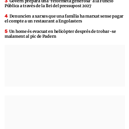
Govern prepara una ‘reformeta generosa’ a la Funció
Pública a través de la llei del pressupost 2027
Denuncien a xarxes que una família ha marxat sense pagar
el compte a un restaurant a Engolasters
Un home és evacuat en helicòpter després de trobar-se
malament al pic de Padern