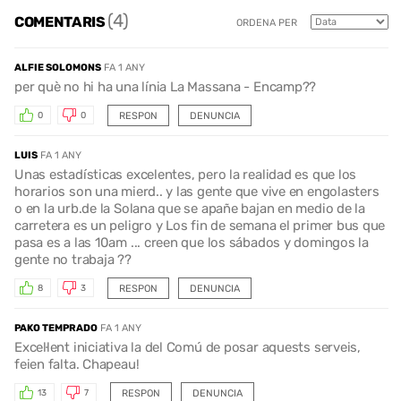
(4)
COMENTARIS
ORDENA PER
ALFIE SOLOMONS
FA 1 ANY
per què no hi ha una línia La Massana - Encamp??
RESPON
DENUNCIA
0
0
LUIS
FA 1 ANY
Unas estadísticas excelentes, pero la realidad es que los
horarios son una mierd.. y las gente que vive en engolasters
o en la urb.de la Solana que se apañe bajan en medio de la
carretera es un peligro y Los fin de semana el primer bus que
pasa es a las 10am ... creen que los sábados y domingos la
gente no trabaja ??
RESPON
DENUNCIA
8
3
PAKO TEMPRADO
FA 1 ANY
Excel·lent iniciativa la del Comú de posar aquests serveis,
feien falta. Chapeau!
RESPON
DENUNCIA
13
7