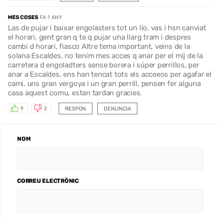
MES COSES
FA 1 ANY
Las de pujar i baixar engolasters tot un lío, vas i hsn canviat
el horari, gent gran q te q pujar una llarg tram i despres
cambi d horari, fiasco Altre tema important, veins de la
solana Escaldes, no tenim mes acces q anar per el mij de la
carretera d engoladters sense borera i súper perrillos, per
anar a Escaldes, ens han tencat tots els acceeos per agafar el
cami, uns gran vergoya i un gran perrill, pensen fer alguna
casa aquest comu, estan tardan gracies.
RESPON
DENUNCIA
9
2
NOM
CORREU ELECTRÒNIC