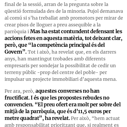
final de la sessió, arran de la pregunta sobre la
qüestió formulada des de la minoria. Pujol demanava
al comú si s’ha treballat amb promotors per mirar de
crear pisos de lloguer a preu assequible a la
Mas ha estat contundent defensant les
parròquia i
accions fetes en aquesta matèria, tot deixant clar,
però, que “la competència principal és del
Govern”.
Tot i això, ha revelat que, en els darrers
anys, han mantingut trobades amb diferents
empresaris per sondejar la possibilitat de cedir un
terreny públic -prop del centre del poble- per
impulsar un projecte immobiliari d’aquesta mena.
aquestes converses no han
Per ara, però,
fructificat. I és que les propostes rebudes no
convencien. “El preu ofert era molt per sobre del
mitjà de la parròquia, que és d’11,5 euros per
metre quadrat”, ha revelat.
Per això, “hem actuat
amb responsabilitat prioritzant que, si realment es