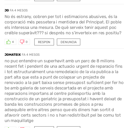
JO
FA 4 MESOS
No és estrany, cobren per tot i estimacions abusives, és la
corporació més pessetera i mentidera del Principat. El poble
els interessa una mesura. De què serveix tenir aquest poc
creïble superàvit??? si després no s'inverteix en res positiu?
RESPON
DENUNCIA
4
0
JOMATEIX
FA 4 MESOS
no puc entendre un superhavit amb un parc de 8 milions
recent fet i pendent de una actuacio urgent de reparacio fins
i tot estructuralment una remodelacio de la via publica a la
part alta que esta a punt de colapsar un projecte de
renovacio a la part baixa sense presupost suficient per fer ho
be amb galeria de serveis descartada en el projecte amb
reparacions importans al centre poliesportiu amb la
construccio de un geriatric ja presupostat i havent deixat de
banda les construccions promeses de pisos a preu
adsequible entre altres penso que els diners han sortit d
afavorir certs sectors i no s han redistribuit pel be comu tot
un maquillatge