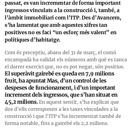
passat, es van incrementar de forma important
ingressos vinculats a la construcció i, també, a
l’àmbit immobiliari com l’ITP. Des d’Avancem,
s’ha lamentat que amb aquestes xifres tan
positives no es faci “un esforç més valent” en
polítiques d’habitatge.
Com és preceptiu, abans del 31 de març, el comú
encampadà ha validat els números amb què es tanca
el darrer exercici que, no es pot negar, són positius.
El superàvit gairebé es queda en 7,9 milions
fruit, ha apuntat Mas, d’un control de les
despeses de funcionament, i d’un important
increment dels ingressos, que s’han situat en
45,2 milions.
En aquest sentit, s’ha explicat que
dos d’ells corresponen a les taxes vinculades a la
construcció i que l’ITP s’ha incrementat també de
forma notable, fins a gairebé els 2,2 milions.