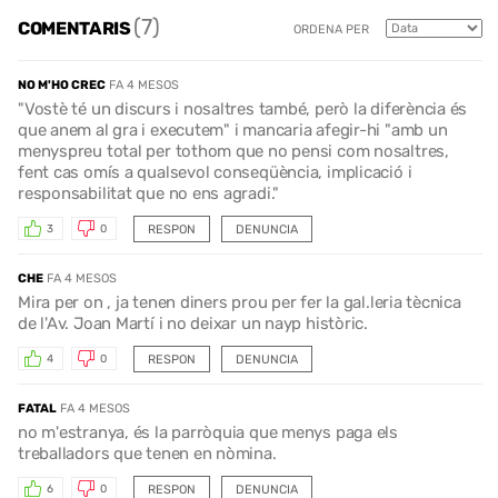
(7)
COMENTARIS
ORDENA PER
NO M'HO CREC
FA 4 MESOS
"Vostè té un discurs i nosaltres també, però la diferència és
que anem al gra i executem" i mancaria afegir-hi "amb un
menyspreu total per tothom que no pensi com nosaltres,
fent cas omís a qualsevol conseqüència, implicació i
responsabilitat que no ens agradi."
RESPON
DENUNCIA
3
0
CHE
FA 4 MESOS
Mira per on , ja tenen diners prou per fer la gal.leria tècnica
de l'Av. Joan Martí i no deixar un nayp històric.
RESPON
DENUNCIA
4
0
FATAL
FA 4 MESOS
no m'estranya, és la parròquia que menys paga els
treballadors que tenen en nòmina.
RESPON
DENUNCIA
6
0