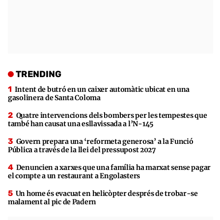
TRENDING
Intent de butró en un caixer automàtic ubicat en una
gasolinera de Santa Coloma
Quatre intervencions dels bombers per les tempestes que
també han causat una esllavissada a l’N-145
Govern prepara una ‘reformeta generosa’ a la Funció
Pública a través de la llei del pressupost 2027
Denuncien a xarxes que una família ha marxat sense pagar
el compte a un restaurant a Engolasters
Un home és evacuat en helicòpter després de trobar-se
malament al pic de Padern