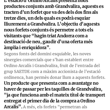
L’estació d’Ordino Arcalís presenta nous
productes conjunts amb Grandvalira, aquests es
tracten d’un forfet que va des dels dos fins als
tretze dies, un dels quals es podrà esquiar
lliurement a Grandvalira. L’objectiu d’aquests
nous forfets conjunts és permetre a tots els
visitants que “hagin triat Andorra com a
destinació de neu, gaudir d’una oferta més
àmplia i enriquidora”.
Segons fonts del domini esquiable, les noves
sinergies comercials que s’han establert entre
Ordino Arcalís i Grandvalira, fruit de l’entrada del
grup SAETDE com a màxim accionista de l’estació
ordinenca, han permès donar llum a aquests forfets.
Un producte que presenta com a avantatge no
haver de passar per les taquilles de Grandvalira,
"ja que funciona amb el mateix títol de transport
entregat el primer dia de la compra a Ordino
Arcalís”.
A més, els forfets "permetran als