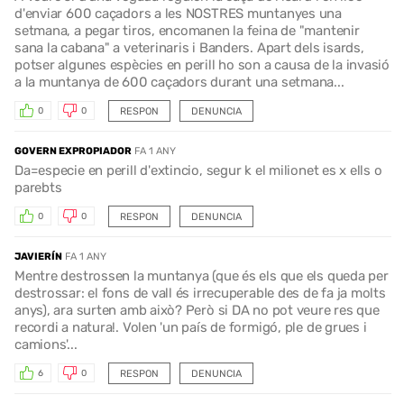
d'enviar 600 caçadors a les NOSTRES muntanyes una
setmana, a pegar tiros, encomanen la feina de "mantenir
sana la cabana" a veterinaris i Banders. Apart dels isards,
potser algunes espècies en perill ho son a causa de la invasió
a la muntanya de 600 caçadors durant una setmana...
RESPON
DENUNCIA
0
0
GOVERN EXPROPIADOR
FA 1 ANY
Da=especie en perill d'extincio, segur k el milionet es x ells o
parebts
RESPON
DENUNCIA
0
0
JAVIERÍN
FA 1 ANY
Mentre destrossen la muntanya (que és els que els queda per
destrossar: el fons de vall és irrecuperable des de fa ja molts
anys), ara surten amb això? Però si DA no pot veure res que
recordi a natura!. Volen 'un país de formigó, ple de grues i
camions'...
RESPON
DENUNCIA
6
0