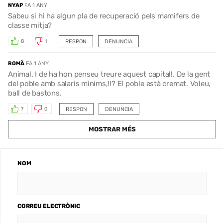
NYAP
FA 1 ANY
Sabeu si hi ha algun pla de recuperació pels mamifers de
classe mitja?
RESPON
DENUNCIA
8
1
ROMÀ
FA 1 ANY
Animal. I de ha hon penseu treure aquest capital!. De la gent
del poble amb salaris minims,!!? El poble està cremat. Voleu,
ball de bastons.
RESPON
DENUNCIA
7
0
MOSTRAR MÉS
NOM
CORREU ELECTRÒNIC