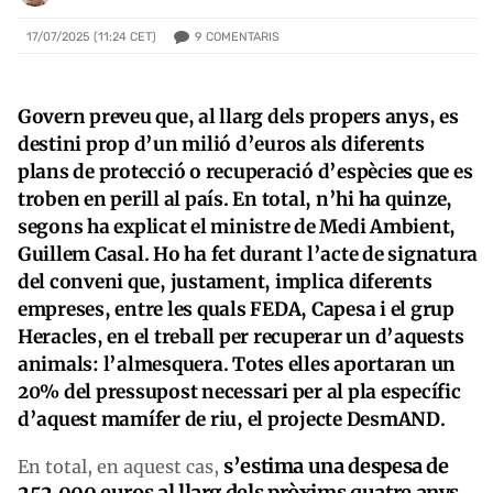
9
COMENTARIS
17/07/2025 (11:24 CET)
Govern preveu que, al llarg dels propers anys, es
destini prop d’un milió d’euros als diferents
plans de protecció o recuperació d’espècies que es
troben en perill al país. En total, n’hi ha quinze,
segons ha explicat el ministre de Medi Ambient,
Guillem Casal. Ho ha fet durant l’acte de signatura
del conveni que, justament, implica diferents
empreses, entre les quals FEDA, Capesa i el grup
Heracles, en el treball per recuperar un d’aquests
animals: l’almesquera. Totes elles aportaran un
20% del pressupost necessari per al pla específic
d’aquest mamífer de riu, el projecte DesmAND.
s’estima una despesa de
En total, en aquest cas,
252.000 euros al llarg dels pròxims quatre anys.