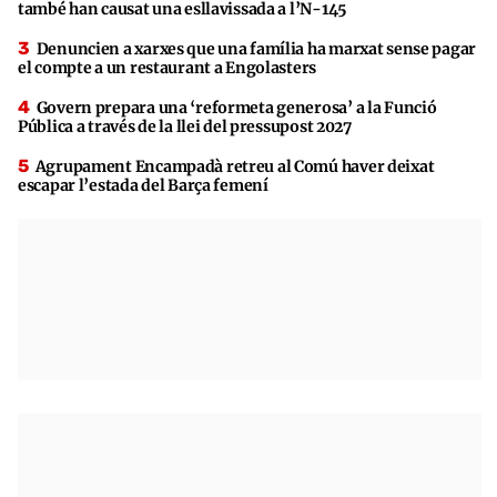
també han causat una esllavissada a l’N-145
Denuncien a xarxes que una família ha marxat sense pagar
el compte a un restaurant a Engolasters
Govern prepara una ‘reformeta generosa’ a la Funció
Pública a través de la llei del pressupost 2027
Agrupament Encampadà retreu al Comú haver deixat
escapar l’estada del Barça femení