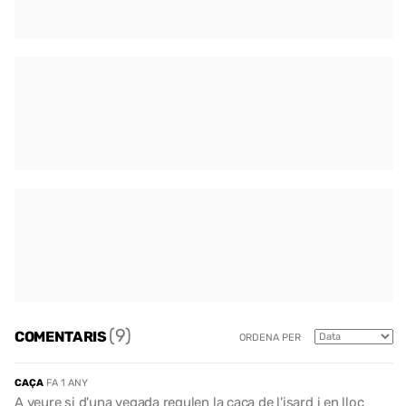
(9)
COMENTARIS
ORDENA PER
CAÇA
FA 1 ANY
A veure si d'una vegada regulen la caça de l'isard i en lloc