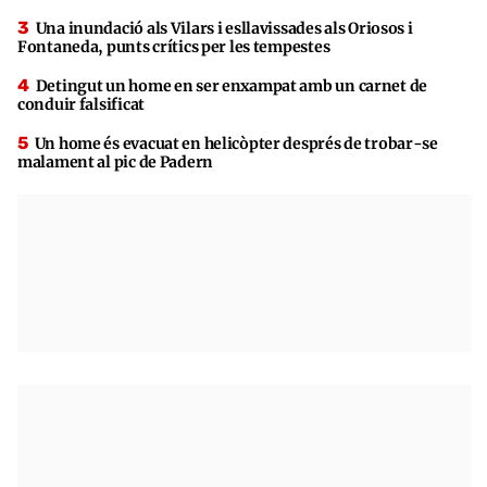
Una inundació als Vilars i esllavissades als Oriosos i
Fontaneda, punts crítics per les tempestes
Detingut un home en ser enxampat amb un carnet de
conduir falsificat
Un home és evacuat en helicòpter després de trobar-se
malament al pic de Padern