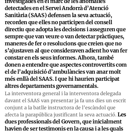
investigades en el marc de les anomalies
detectades en el Servei Andorrà d’Atenció
Sanitària (SAAS) defensen la seva actuació,
recorden que elles no participen del consell
directiu que adopta les decisions i asseguren que
sempre que van veure o van detectar pràctiques,
maneres de fer o resolucions que creien que no
s’ajustaven al que consideraven adient ho van fer
constar en els seus informes. Alhora, també
donen a entendre que aspectes controvertits com
el de l’adquisició d’ambulàncies van anar molt
més enllà del SAAS. I que hi haurien participat
altres departaments governamentals.
La interventora general i la interventora delegada
davant el SAAS van presentar ja fa uns dies un escrit
conjunt a la batlle instructora de l’escàndol que
Les
afecta la parapública justificant la seva actuació.
dues professionals del Govern, que inicialment
havien de ser testimonis en la causa i a les quals