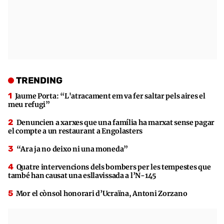
TRENDING
Jaume Porta: “L'atracament em va fer saltar pels aires el
meu refugi”
Denuncien a xarxes que una família ha marxat sense pagar
el compte a un restaurant a Engolasters
“Ara ja no deixo ni una moneda”
Quatre intervencions dels bombers per les tempestes que
també han causat una esllavissada a l’N-145
Mor el cònsol honorari d’Ucraïna, Antoni Zorzano