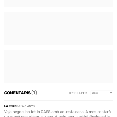
(1)
COMENTARIS
ORDENA PER
LA PERDIU
FA 6 ANYS
Vaja negoci ha fet la CASS amb aquesta casa. A mes costarà
un ronyó seguritzar la zona. A quin preu sortirà finalment la