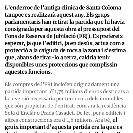
L’enderroc de l’antiga clínica de Santa Coloma
tampoc es realitzarà aquest any. Els grups
parlamentaris han retirat la partida que hi havia
consignada per aquesta obra al pressupost del
Fons de Reserva de Jubilació (FRJ). Es prefereix
esperar, ja que l’edifici, ja en desús, actua com a
protecció a la caiguda de rocs a la zona i s’estima
que, abans de tirar-lo a terra, caldria tenir
disponibles unes proteccions que complissin
aquestes funcions.
Els comptes de l’FRJ incloïen originàriament una
partida important, d’1,75 milions d’euros destinats a
la inversió necessària per tenir cura dels immobles
que són propietat de l’entitat, com ara la residència
Solà d’Enclàr o Prada Casadet. De fet, per a edificis i
el
altres construccions era d’1,6 milions. Ara bé,
gruix important d’aquesta partida era la que es