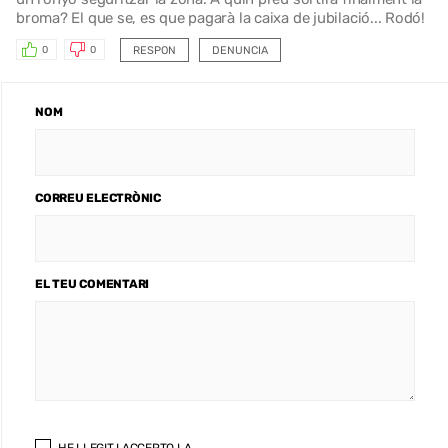
broma? El que se, es que pagarà la caixa de jubilació... Rodó!
RESPON
DENUNCIA
0
0
NOM
CORREU ELECTRÒNIC
EL TEU COMENTARI
HE LLEGIT I ACCEPTO LA