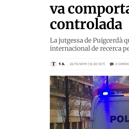
va comporta
controlada
La jutgessa de Puigcerdà qu
internacional de recerca 
T
2
COMEN
T. S.
26/10/2019 (16:30 CET)