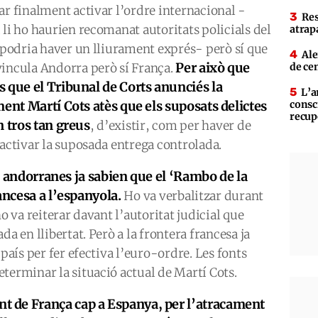
ar finalment activar l’ordre internacional -
Res
 li ho haurien recomanat autoritats policials del
atrap
i podria haver un lliurament exprés- però sí que
Ale
Per això que
vincula Andorra però sí França.
de ce
 que el Tribunal de Corts anunciés la
L’a
ment Martí Cots atès que els suposats delictes
consc
recup
n tros tan greus
, d’existir, com per haver de
 activar la suposada entrega controlada.
als andorranes ja sabien que el ‘Rambo de la
ancesa a l’espanyola.
Ho va verbalitzar durant
o va reiterar davant l’autoritat judicial que
da en llibertat. Però a la frontera francesa ja
 país per fer efectiva l’euro-ordre. Les fonts
terminar la situació actual de Martí Cots.
nt de França cap a Espanya, per l’atracament