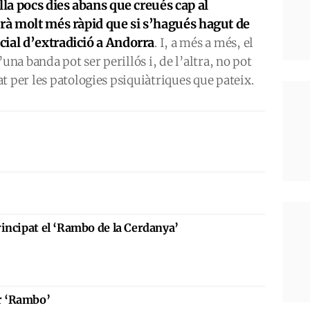
lla pocs dies abans que creués cap al
erà molt més ràpid que si s’hagués hagut de
ial d’extradició a Andorra
. I, a més a més, el
una banda pot ser perillós i, de l’altra, no pot
t per les patologies psiquiàtriques que pateix.
Principat el ‘Rambo de la Cerdanya’
er ‘Rambo’