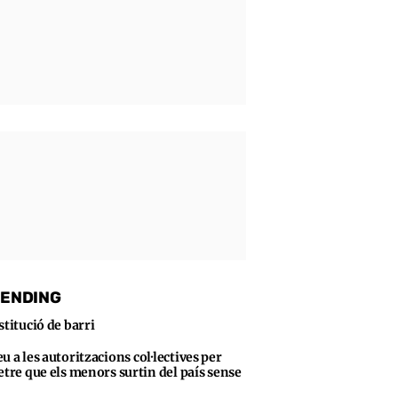
ENDING
stitució de barri
u a les autoritzacions col·lectives per
tre que els menors surtin del país sense