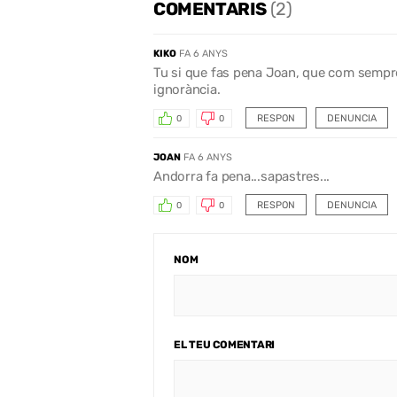
COMENTARIS
(2)
KIKO
FA 6 ANYS
Tu si que fas pena Joan, que com sempre
ignorància.
RESPON
DENUNCIA
0
0
JOAN
FA 6 ANYS
Andorra fa pena...sapastres...
RESPON
DENUNCIA
0
0
NOM
EL TEU COMENTARI