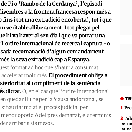
de Pi o ‘Rambo de la Cerdanya’, l’episodi
 divendres a la frontera francesa respon més a
fins i tot una extradició encoberta), tot i que
n veritable alliberament. I tot plegat pel
ue hi va haver al seu dia i que va portar una
 l’ordre internacional de recerca i captura -o
uposada recomanació d'algun comandament
mès la seva extradició cap a Espanya.
uest format ad hoc que s’hauria consumat
El procediment obliga a
à accelerat molt més.
sterioritat al compliment de la sentència
s dictat.
O, en el cas que l’ordre internacional
TR
n quedar lliure per la ‘causa andorrana’, se
, s’hauria iniciat el procés judicial per
Pro
o menor oposició del pres demanat, els terminis
Ade
er arribar a sis mesos.
perme
pares