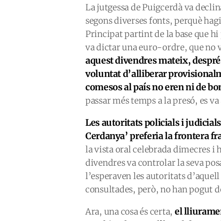
La jutgessa de Puigcerdà va declin
segons diverses fonts, perquè hagi
Principat partint de la base que h
va dictar una euro-ordre, que no 
aquest divendres mateix, després
voluntat d’alliberar provisional
comesos al país no eren ni de bo
passar més temps a la presó, es va
Les autoritats policials i judici
Cerdanya’ preferia la frontera fr
la vista oral celebrada dimecres i h
divendres va controlar la seva posa
l’esperaven les autoritats d’aquell
consultades, però, no han pogut de
el lliurame
Ara, una cosa és certa,