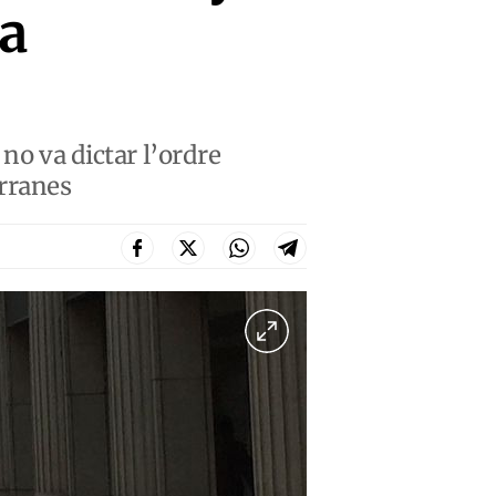
ga
no va dictar l’ordre
orranes