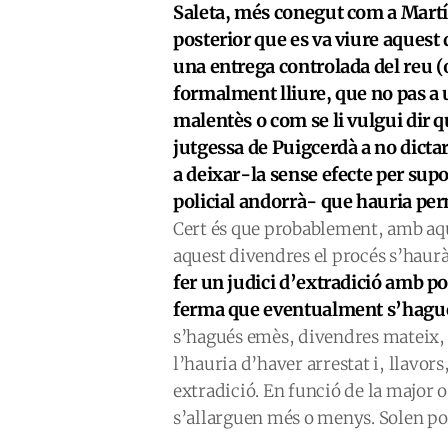
Saleta, més conegut com a Martí 
posterior que es va viure aquest
una entrega controlada del reu (o 
formalment lliure, que no pas a u
malentès o com se li vulgui dir q
jutgessa de Puigcerdà a no dictar
a deixar-la sense efecte per s
policial andorrà- que hauria per
Cert és que probablement, amb aq
aquest divendres el procés s’haur
fer un judici d’extradició amb po
ferma que eventualment s’hagué
s’hagués emès, divendres mateix, e
l’hauria d’haver arrestat i, llavors
extradició. En funció de la major 
s’allarguen més o menys. Solen pod