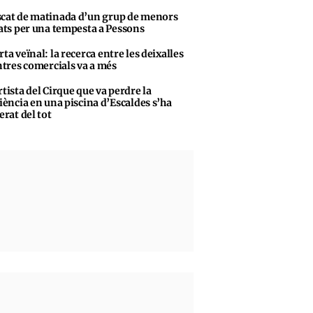
cat de matinada d’un grup de menors
ats per una tempesta a Pessons
rta veïnal: la recerca entre les deixalles
ntres comercials va a més
rtista del Cirque que va perdre la
iència en una piscina d’Escaldes s’ha
erat del tot