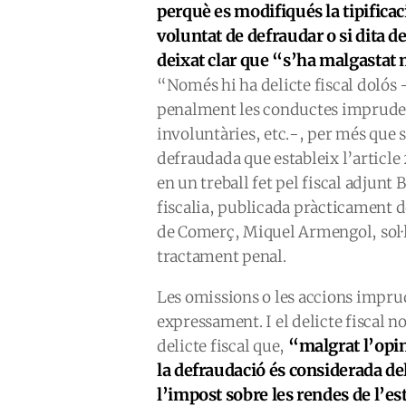
perquè es modifiqués la tipificaci
voluntat de defraudar o si dita 
deixat clar que “s’ha malgastat 
“Només hi ha delicte fiscal dolós 
penalment les conductes impruden
involuntàries, etc.-, per més que 
defraudada que estableix l’article
en un treball fet pel fiscal adjun
fiscalia, publicada pràcticament 
de Comerç, Miquel Armengol, sol·l
tractament penal.
Les omissions o les accions imprud
expressament. I el delicte fiscal n
“malgrat l’opin
delicte fiscal que,
la defraudació és considerada deli
l’impost sobre les rendes de l’est