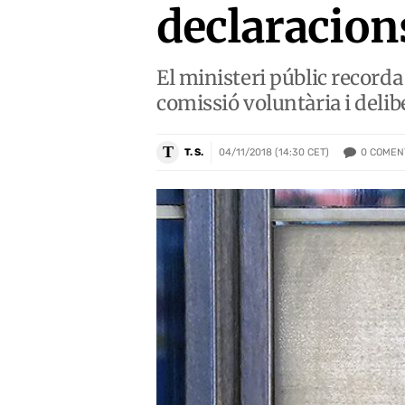
declaracions
El ministeri públic recorda 
comissió voluntària i del
T
0
COMEN
T. S.
04/11/2018 (14:30 CET)