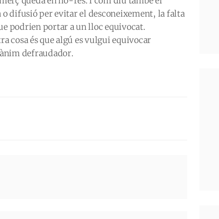
merç queda en no-res. I com diu també el
 o difusió per evitar el desconeixement, la falta
ue podrien portar a un lloc equivocat.
tra cosa és que algú es vulgui equivocar
 ànim defraudador.