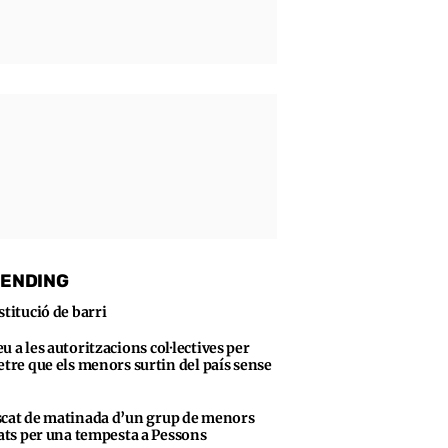
ENDING
stitució de barri
u a les autoritzacions col·lectives per
tre que els menors surtin del país sense
cat de matinada d’un grup de menors
ats per una tempesta a Pessons