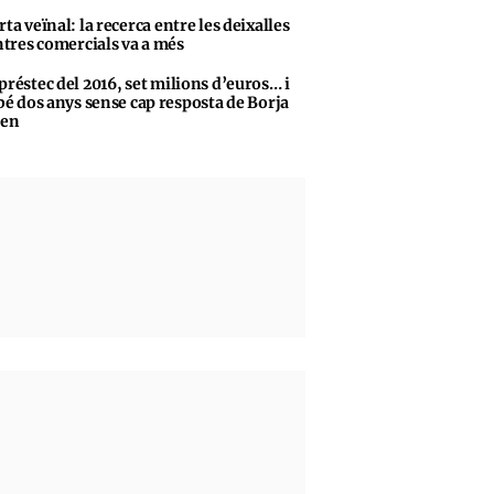
rta veïnal: la recerca entre les deixalles
ntres comercials va a més
préstec del 2016, set milions d’euros… i
bé dos anys sense cap resposta de Borja
sen