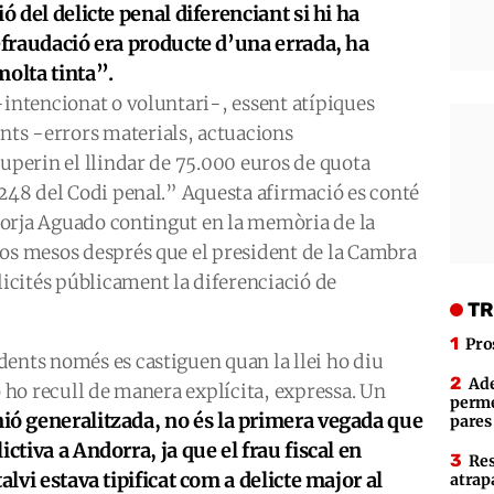
ó del delicte penal diferenciant si hi ha
defraudació era producte d’una errada, ha
molta tinta”.
-intencionat o voluntari-, essent atípiques
ts -errors materials, actuacions
superin el llindar de 75.000 euros de quota
 248 del Codi penal.” Aquesta afirmació es conté
t Borja Aguado contingut en la memòria de la
dos mesos després que el president de la Cambra
icités públicament la diferenciació de
TR
Pro
ents només es castiguen quan la llei ho diu
Ade
o ho recull de manera explícita, expressa. Un
perme
ió generalitzada, no és la primera vegada que
pares
ctiva a Andorra, ja que el frau fiscal en
Res
alvi estava tipificat com a delicte major al
atrap