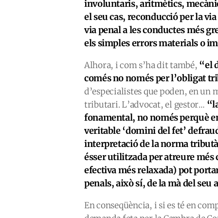
involuntaris, aritmètics, mecàn
el seu cas, reconducció per la vi
via penal a les conductes més gr
els simples errors materials o 
“el 
Alhora, i com s’ha dit també,
comés no només per l’obligat tr
d’especialistes que poden, en un 
“l
tributari. L’advocat, el gestor…
fonamental, no només perquè en 
veritable ‘
domini del fet’
defraud
interpretació de la norma tribut
ésser utilitzada per atreure més
efectiva més relaxada) pot portar
penals, això sí, de la mà del seu 
En conseqüència, i si es té en compt