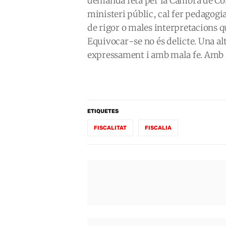
demanda feta per la Cambra de Co
ministeri públic, cal fer pedagogia
de rigor o males interpretacions q
Equivocar-se no és delicte. Una al
expressament i amb mala fe. Amb
ETIQUETES
FISCALITAT
FISCALIA