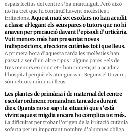
espais lectius del centre s’ha mantingut. Però això
no ha tret que hi continuï havent molèsties i
Aquest matí set escolars no han acudit
irritacions.
a classe al·legant els seus pares o tutors que no hi
anaven per precaució davant l'episodi d'urticària.
Vuit menors més han presentat noves
indisposicions, afeccions cutànies tot i que lleus.
A primera hora d’aquesta tarda les molèsties han
passat a ser d’un altre tipus i alguns pares -els de
tres menors en concret- han començat a acudir a
l’hospital perquè els atenguessin. Segons el Govern,
són rebrots mínims i lleus.
Les plantes de primària i de maternal del centre
escolar ordinenc romandran tancades durant
dies. Quants no se sap i la situació que s’està
vivint aquest migdia encara ho complica tot més.
La dificultat per trobar l’origen de la irritació cutània
soferta per un important nombre d’alumnes obliga