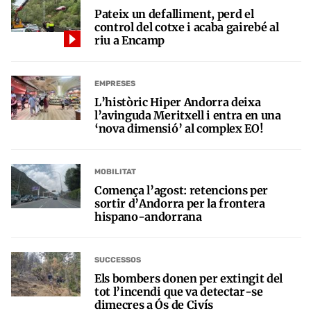
Pateix un defalliment, perd el
control del cotxe i acaba gairebé al
riu a Encamp
EMPRESES
L’històric Hiper Andorra deixa
l’avinguda Meritxell i entra en una
‘nova dimensió’ al complex EO!
MOBILITAT
Comença l’agost: retencions per
sortir d’Andorra per la frontera
hispano-andorrana
SUCCESSOS
Els bombers donen per extingit del
tot l’incendi que va detectar-se
dimecres a Ós de Civís