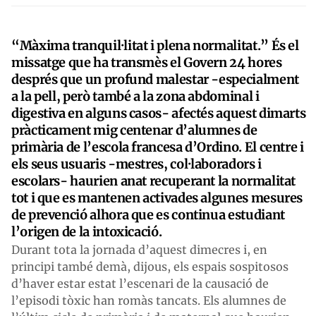
“Màxima tranquil·litat i plena normalitat.” És el
missatge que ha transmès el Govern 24 hores
després que un profund malestar -especialment
a la pell, però també a la zona abdominal i
digestiva en alguns casos- afectés aquest dimarts
pràcticament mig centenar d’alumnes de
primària de l’escola francesa d’Ordino. El centre i
els seus usuaris -mestres, col·laboradors i
escolars- haurien anat recuperant la normalitat
tot i que es mantenen activades algunes mesures
de prevenció alhora que es continua estudiant
l’origen de la intoxicació.
Durant tota la jornada d’aquest dimecres i, en
principi també demà, dijous, els espais sospitosos
d’haver estar estat l’escenari de la causació de
l’episodi tòxic han romàs tancats. Els alumnes de