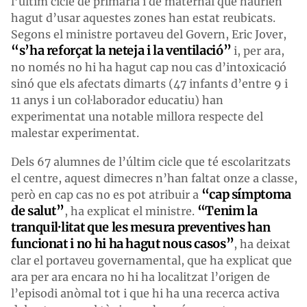
l’últim cicle de primària i de maternal que haurien
hagut d’usar aquestes zones han estat reubicats.
Segons el ministre portaveu del Govern, Eric Jover,
“s’ha reforçat la neteja i la ventilació”
i, per ara,
no només no hi ha hagut cap nou cas d’intoxicació
sinó que els afectats dimarts (47 infants d’entre 9 i
11 anys i un col·laborador educatiu) han
experimentat una notable millora respecte del
malestar experimentat.
Dels 67 alumnes de l’últim cicle que té escolaritzats
el centre, aquest dimecres n’han faltat onze a classe,
“cap símptoma
però en cap cas no es pot atribuir a
de salut”
“Tenim la
, ha explicat el ministre.
tranquil·litat que les mesura preventives han
funcionat i no hi ha hagut nous casos”
, ha deixat
clar el portaveu governamental, que ha explicat que
ara per ara encara no hi ha localitzat l’origen de
l’episodi anòmal tot i que hi ha una recerca activa