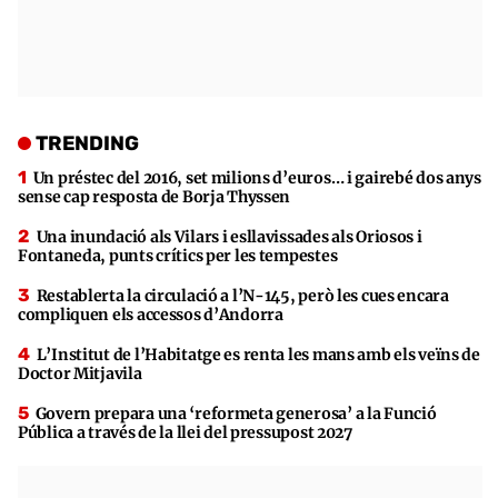
TRENDING
Un préstec del 2016, set milions d’euros… i gairebé dos anys
sense cap resposta de Borja Thyssen
Una inundació als Vilars i esllavissades als Oriosos i
Fontaneda, punts crítics per les tempestes
Restablerta la circulació a l’N-145, però les cues encara
compliquen els accessos d’Andorra
L’Institut de l’Habitatge es renta les mans amb els veïns de
Doctor Mitjavila
Govern prepara una ‘reformeta generosa’ a la Funció
Pública a través de la llei del pressupost 2027