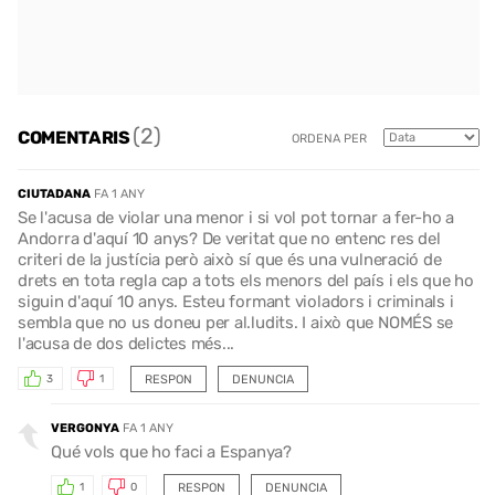
(2)
COMENTARIS
ORDENA PER
CIUTADANA
FA 1 ANY
Se l'acusa de violar una menor i si vol pot tornar a fer-ho a
Andorra d'aquí 10 anys? De veritat que no entenc res del
criteri de la justícia però això sí que és una vulneració de
drets en tota regla cap a tots els menors del país i els que ho
siguin d'aquí 10 anys. Esteu formant violadors i criminals i
sembla que no us doneu per al.ludits. I això que NOMÉS se
l'acusa de dos delictes més...
RESPON
DENUNCIA
3
1
VERGONYA
FA 1 ANY
Qué vols que ho faci a Espanya?
RESPON
DENUNCIA
1
0