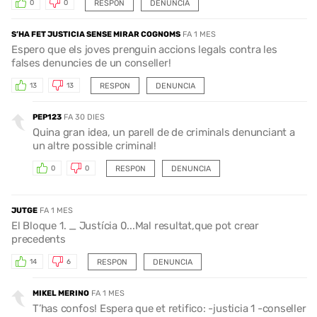
RESPON
DENUNCIA
0
0
S’HA FET JUSTICIA SENSE MIRAR COGNOMS
FA 1 MES
Espero que els joves prenguin accions legals contra les
falses denuncies de un conseller!
RESPON
DENUNCIA
13
13
PEP123
FA 30 DIES
Quina gran idea, un parell de de criminals denunciant a
un altre possible criminal!
RESPON
DENUNCIA
0
0
JUTGE
FA 1 MES
El Bloque 1. _ Justícia 0...Mal resultat,que pot crear
precedents
RESPON
DENUNCIA
14
6
MIKEL MERINO
FA 1 MES
T’has confos! Espera que et retifico: -justicia 1 -conseller