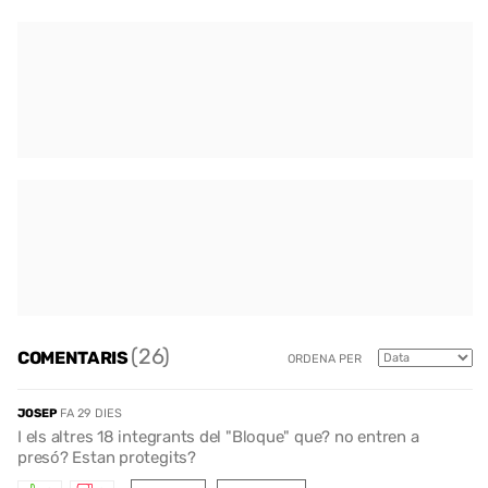
(26)
COMENTARIS
ORDENA PER
JOSEP
FA 29 DIES
I els altres 18 integrants del "Bloque" que? no entren a
presó? Estan protegits?