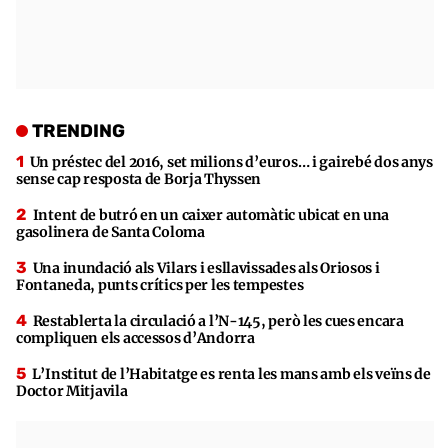
TRENDING
Un préstec del 2016, set milions d’euros… i gairebé dos anys
sense cap resposta de Borja Thyssen
Intent de butró en un caixer automàtic ubicat en una
gasolinera de Santa Coloma
Una inundació als Vilars i esllavissades als Oriosos i
Fontaneda, punts crítics per les tempestes
Restablerta la circulació a l’N-145, però les cues encara
compliquen els accessos d’Andorra
L’Institut de l’Habitatge es renta les mans amb els veïns de
Doctor Mitjavila