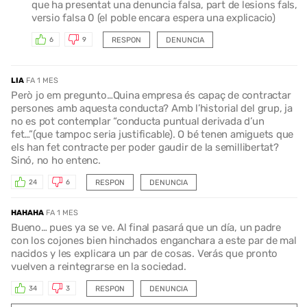
que ha presentat una denuncia falsa, part de lesions fals,
versio falsa 0 (el poble encara espera una explicacio)
RESPON
DENUNCIA
6
9
LIA
FA 1 MES
Però jo em pregunto…Quina empresa és capaç de contractar
persones amb aquesta conducta? Amb l’historial del grup, ja
no es pot contemplar “conducta puntual derivada d’un
fet…”(que tampoc seria justificable). O bé tenen amiguets que
els han fet contracte per poder gaudir de la semillibertat?
Sinó, no ho entenc.
RESPON
DENUNCIA
24
6
HAHAHA
FA 1 MES
Bueno… pues ya se ve. Al final pasará que un día, un padre
con los cojones bien hinchados enganchara a este par de mal
nacidos y les explicara un par de cosas. Verás que pronto
vuelven a reintegrarse en la sociedad.
RESPON
DENUNCIA
34
3