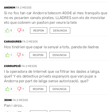
ANONIM
FA 2 MESOS
Si no fos tan car Andorra telecom 400€ al mes tranquils que
no es posarien canals pirates, LLADRES son els de movistar
etc que cobrem un paston per veure la tele
RESPON
DENUNCIA
5
0
CARADURES
FA 2 MESOS
Hos tindrien que capar la senyal a tots, panda de lladres
RESPON
DENUNCIA
1
3
CORRUPCIÓ
FA 2 MESOS
I la operadora de Internet que va filtrar les dades a laliga,
que? Y els detectius privats espanyols que van pujar a
Andorra per part de laliga sense autorizació, que?
RESPON
DENUNCIA
3
1
JOHN
FA 2 MESOS
Pan i circo..