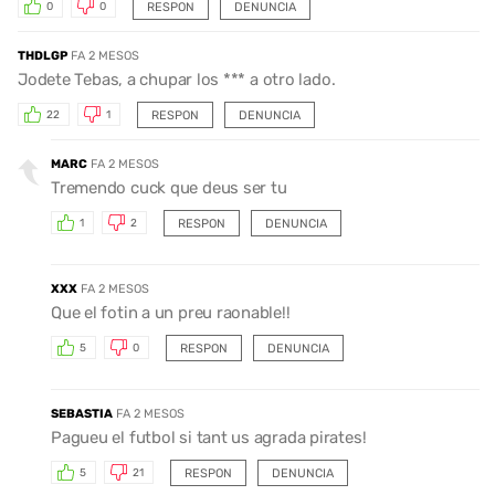
RESPON
DENUNCIA
0
0
THDLGP
FA 2 MESOS
Jodete Tebas, a chupar los *** a otro lado.
RESPON
DENUNCIA
22
1
MARC
FA 2 MESOS
Tremendo cuck que deus ser tu
RESPON
DENUNCIA
1
2
XXX
FA 2 MESOS
Que el fotin a un preu raonable!!
RESPON
DENUNCIA
5
0
SEBASTIA
FA 2 MESOS
Pagueu el futbol si tant us agrada pirates!
RESPON
DENUNCIA
5
21