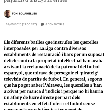
perjudicis d’uns 450,16 el mes
TONI SOLANELLES
8
COMENTARIS
28/05/2026 (22:00 CET)
Els diferents batlles que instruïen les querelles
interposades per LaLiga contra diversos
establiments de restauració i bars per un suposat
delicte contra la propietat intel·lectual han acabat
arxivant la reclamació de la patronal del futbol
espanyol, que mirava de perseguir el ‘pirateig’
televisiu de partits de futbol. En general, segons
que ha pogut saber l’Altaveu, les querelles s’han
arxivat per manca d’indicis i perquè no hi hauria
un afany de lucre directe per part dels
establiments en el fet d’oferir el futbol sense
passar pels canals tècnics i comercials