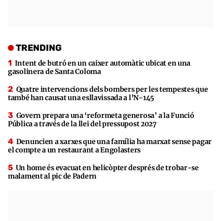
TRENDING
Intent de butró en un caixer automàtic ubicat en una
gasolinera de Santa Coloma
Quatre intervencions dels bombers per les tempestes que
també han causat una esllavissada a l’N-145
Govern prepara una ‘reformeta generosa’ a la Funció
Pública a través de la llei del pressupost 2027
Denuncien a xarxes que una família ha marxat sense pagar
el compte a un restaurant a Engolasters
Un home és evacuat en helicòpter després de trobar-se
malament al pic de Padern