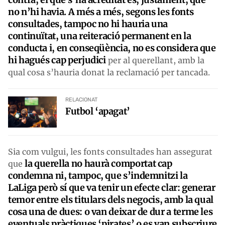
no n’hi havia. A més a més, segons les fonts
consultades, tampoc no hi hauria una
continuïtat, una reiteració permanent en la
conducta i, en conseqüència, no es considera que
hi hagués cap perjudici
per al querellant, amb la
qual cosa s’hauria donat la reclamació per tancada.
RELACIONAT
Futbol ‘apagat’
Sia com vulgui, les fonts consultades han assegurat
la querella no haurà comportat cap
que
condemna ni, tampoc, que s’indemnitzi la
LaLiga però sí que va tenir un efecte clar: generar
temor entre els titulars dels negocis, amb la qual
cosa una de dues: o van deixar de dur a terme les
eventuals pràctiques ‘pirates’ o es van subscriure