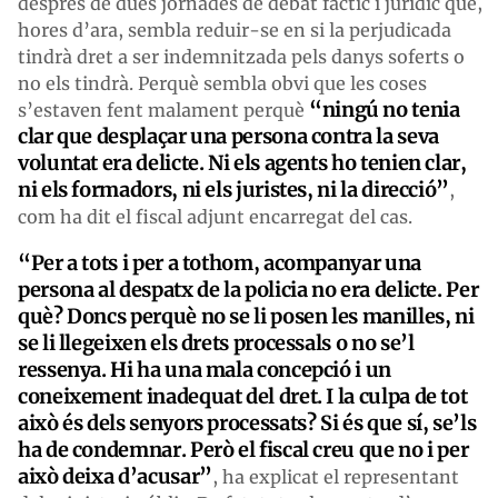
després de dues jornades de debat fàctic i jurídic que,
hores d’ara, sembla reduir-se en si la perjudicada
tindrà dret a ser indemnitzada pels danys soferts o
no els tindrà. Perquè sembla obvi que les coses
“ningú no tenia
s’estaven fent malament perquè
clar que desplaçar una persona contra la seva
voluntat era delicte. Ni els agents ho tenien clar,
ni els formadors, ni els juristes, ni la direcció”
,
com ha dit el fiscal adjunt encarregat del cas.
“Per a tots i per a tothom, acompanyar una
persona al despatx de la policia no era delicte. Per
què? Doncs perquè no se li posen les manilles, ni
se li llegeixen els drets processals o no se’l
ressenya. Hi ha una mala concepció i un
coneixement inadequat del dret. I la culpa de tot
això és dels senyors processats? Si és que sí, se’ls
ha de condemnar. Però el fiscal creu que no i per
això deixa d’acusar”
, ha explicat el representant