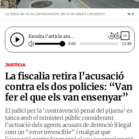
LA ZONA ON HI HA L'APARCAMENT ON HI VA HAVER L'INCIDENT.
M. P.
Escolta l'article ara…
1x
0:00
12:48
JUSTÍCIA
La fiscalia retira l’acusació
contra els dos policies: “Van
fer el que els van ensenyar”
El judici per la ‘contravenció penal del pijama’ es
tanca amb el ministeri públic considerant
l’actuació dels agents acusats de detenció il·legal
com un “error invencible” i malgrat que