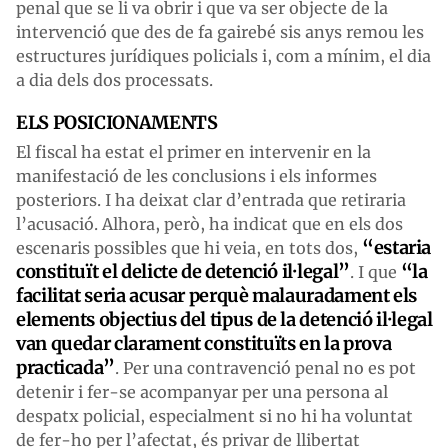
penal que se li va obrir i que va ser objecte de la
intervenció que des de fa gairebé sis anys remou les
estructures jurídiques policials i, com a mínim, el dia
a dia dels dos processats.
ELS POSICIONAMENTS
El fiscal ha estat el primer en intervenir en la
manifestació de les conclusions i els informes
posteriors. I ha deixat clar d’entrada que retiraria
l’acusació. Alhora, però, ha indicat que en els dos
“estaria
escenaris possibles que hi veia, en tots dos,
constituït el delicte de detenció il·legal”
“la
. I que
facilitat seria acusar perquè malauradament els
elements objectius del tipus de la detenció il·legal
van quedar clarament constituïts en la prova
practicada”
. Per una contravenció penal no es pot
detenir i fer-se acompanyar per una persona al
despatx policial, especialment si no hi ha voluntat
de fer-ho per l’afectat, és privar de llibertat