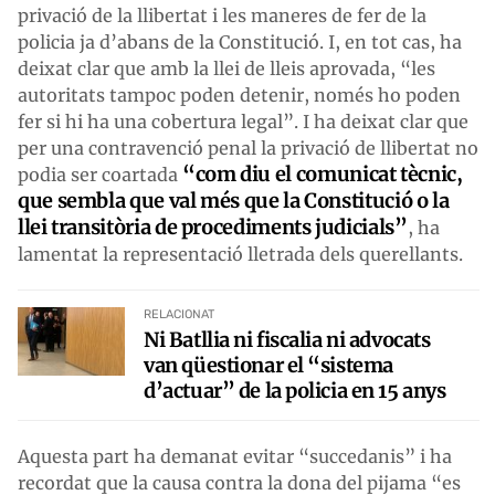
privació de la llibertat i les maneres de fer de la
policia ja d’abans de la Constitució. I, en tot cas, ha
deixat clar que amb la llei de lleis aprovada, “les
autoritats tampoc poden detenir, només ho poden
fer si hi ha una cobertura legal”. I ha deixat clar que
per una contravenció penal la privació de llibertat no
“com diu el comunicat tècnic,
podia ser coartada
que sembla que val més que la Constitució o la
llei transitòria de procediments judicials”
, ha
lamentat la representació lletrada dels querellants.
RELACIONAT
Ni Batllia ni fiscalia ni advocats
van qüestionar el “sistema
d’actuar” de la policia en 15 anys
Aquesta part ha demanat evitar “succedanis” i ha
recordat que la causa contra la dona del pijama “es