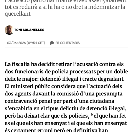
l’acusació particular manté el seu assenyalament
tot es reduirà a si hi ha o no dret a indemnitzar la
querellant
TONI SOLANELLES
25
COMENTARIS
03/06/2026 (09:54 CET)
La fiscalia ha decidit retirar l’acusació contra els
dos funcionaris de policia processats per un doble
delicte major: detenció il·legal i tracte degradant.
El ministeri públic considera que l’actuació dels
dos agents davant la comissió d’una presumpta
contravenció penal per part d’una ciutadana
s’encabiria en el tipus delictiu de detenció il·legal,
però ha deixat clar que els policies, “el que han fet
es el que els han ensenyat i el que els han ensenyat
és certament erroni però en definitiva han