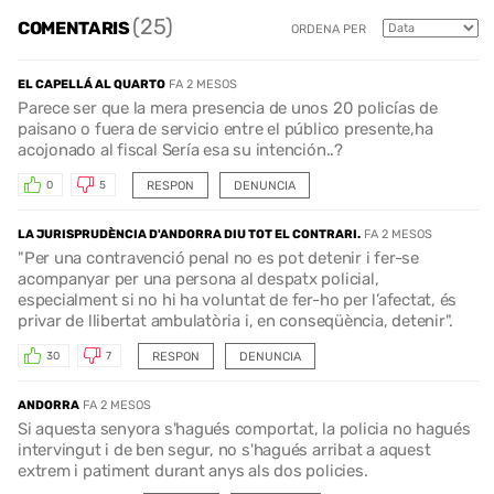
(25)
COMENTARIS
ORDENA PER
EL CAPELLÁ AL QUARTO
FA 2 MESOS
Parece ser que la mera presencia de unos 20 policías de
paisano o fuera de servicio entre el público presente,ha
acojonado al fiscal Sería esa su intención..?
RESPON
DENUNCIA
0
5
LA JURISPRUDÈNCIA D'ANDORRA DIU TOT EL CONTRARI.
FA 2 MESOS
"Per una contravenció penal no es pot detenir i fer-se
acompanyar per una persona al despatx policial,
especialment si no hi ha voluntat de fer-ho per l’afectat, és
privar de llibertat ambulatòria i, en conseqüència, detenir".
RESPON
DENUNCIA
30
7
ANDORRA
FA 2 MESOS
Si aquesta senyora s'hagués comportat, la policia no hagués
intervingut i de ben segur, no s'hagués arribat a aquest
extrem i patiment durant anys als dos policies.