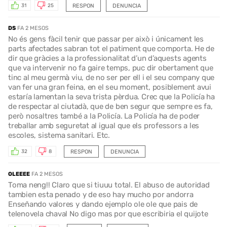
RESPON
DENUNCIA
31
25
DS
FA 2 MESOS
No és gens fàcil tenir que passar per això i únicament les
parts afectades sabran tot el patiment que comporta. He de
dir que gràcies a la professionalitat d’un d’aquests agents
que va intervenir no fa gaire temps, puc dir obertament que
tinc al meu germà viu, de no ser per ell i el seu company que
van fer una gran feina, en el seu moment, posiblement avui
estaría lamentan la seva trista pèrdua. Crec que la Policía ha
de respectar al ciutadà, que de ben segur que sempre es fa,
però nosaltres també a la Policía. La Policía ha de poder
treballar amb seguretat al igual que els professors a les
escoles, sistema sanitari. Etc.
RESPON
DENUNCIA
32
8
OLEEEE
FA 2 MESOS
Toma neng!! Claro que si tiuuu total. El abuso de autoridad
tambien esta penado y de eso hay mucho por andorra
Enseñando valores y dando ejemplo ole ole que pais de
telenovela chaval No digo mas por que escribiria el quijote