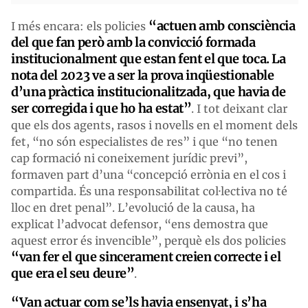
“actuen amb consciència
I més encara: els policies
del que fan però amb la convicció formada
institucionalment que estan fent el que toca. La
nota del 2023 ve a ser la prova inqüestionable
d’una pràctica institucionalitzada, que havia de
ser corregida i que ho ha estat”
. I tot deixant clar
que els dos agents, rasos i novells en el moment dels
fet, “no són especialistes de res” i que “no tenen
cap formació ni coneixement jurídic previ”,
formaven part d’una “concepció errònia en el cos i
compartida. És una responsabilitat col·lectiva no té
lloc en dret penal”. L’evolució de la causa, ha
explicat l’advocat defensor, “ens demostra que
aquest error és invencible”, perquè els dos policies
“van fer el que sincerament creien correcte i el
que era el seu deure”
.
“Van actuar com se’ls havia ensenyat, i s’ha