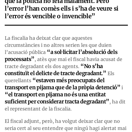
que la policia ho feia malament. Però
l’error l’han comès ells i s’ha de veure si
l’error és vencible o invencible”
La fiscalia ha deixat clar que aquestes
circumstàncies i no altres serien les que duien
“a sol·licitar l’absolució dels
l’acusació pública
processats”
, atès que mai el fiscal havia acusat de
“No s’ha
tracte degradant els dos agents.
constituït el delicte de tracte degradant.”
Els
“estaven més preocupats del
querellants
transport en pijama que de la pròpia detenció”
i
“el transport en pijama no és una entitat
suficient per considerar tracta degradant”
, ha dit
el representant de la fiscalia.
El fiscal adjunt, però, ha volgut deixar clar que no
seria cert al seu entendre que ningú hagi alertat mai