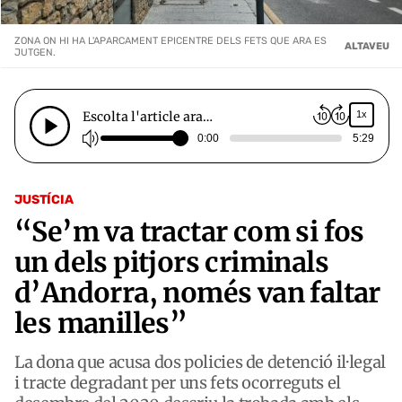
ZONA ON HI HA L'APARCAMENT EPICENTRE DELS FETS QUE ARA ES
ALTAVEU
JUTGEN.
Escolta l'article ara…
1x
0:00
5:29
JUSTÍCIA
“Se’m va tractar com si fos
un dels pitjors criminals
d’Andorra, només van faltar
les manilles”
La dona que acusa dos policies de detenció il·legal
i tracte degradant per uns fets ocorreguts el