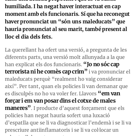
humiliada. I ha negat haver interactuat en cap
moment amb els funcionaris. Sí que ha reconegut
haver pronunciat un “són uns maleducats” que
hauria pronunciat al seu marit, també present al
lloc el dia dels fets.
La querellant ha ofert una versió, a pregunta de les
diferents parts, una versió molt allunyada a la que
“Jo no sóc cap
han explicat els dos funcionaris.
terrorista ni he comès cap crim”
i va pronunciar el
maleducats perquè “realment ho vaig considerar
així”. Per tant, quan els policies li van demanar que
“em van
es disculpés no ho va voler fer. Llavors
forçar i em van posar dins el cotxe de males
maneres”
. I producte d’aquest forçament que els
policies han negat hauria sofert una luxació
d’espatlla que se li va diagnosticar l’endemà i se li va
prescriure antiinflamatoris i se li va col·locar un