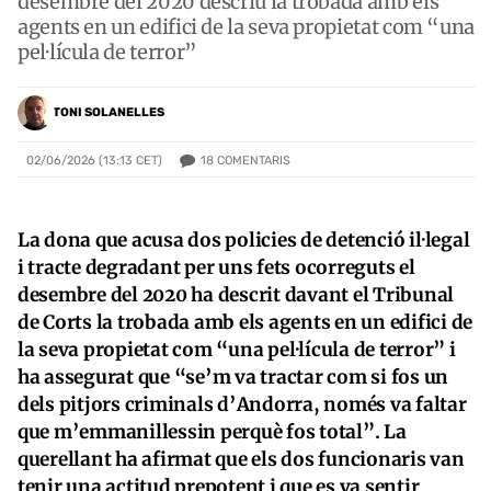
desembre del 2020 descriu la trobada amb els
agents en un edifici de la seva propietat com “una
pel·lícula de terror”
TONI SOLANELLES
18
COMENTARIS
02/06/2026 (13:13 CET)
La dona que acusa dos policies de detenció il·legal
i tracte degradant per uns fets ocorreguts el
desembre del 2020 ha descrit davant el Tribunal
de Corts la trobada amb els agents en un edifici de
la seva propietat com “una pel·lícula de terror” i
ha assegurat que “se’m va tractar com si fos un
dels pitjors criminals d’Andorra, només va faltar
que m’emmanillessin perquè fos total”. La
querellant ha afirmat que els dos funcionaris van
tenir una actitud prepotent i que es va sentir