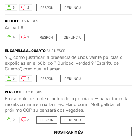
RESPON
DENUNCIA
5
2
ALBERT
FA 2 MESOS
Au calli !!!
RESPON
DENUNCIA
4
1
ÉL CAPELLÁ AL QUARTO
FA 2 MESOS
Y..¿ como justificar la presencia de unos veinte policías o
expolicias en el público ? Curioso, verdad ? "Espíritu de
Cuerpo", creo que le llaman..
RESPON
DENUNCIA
6
4
PERFECTE
FA 2 MESOS
Em semble perfecte el actúa de la policía, a España donen la
rao als criminals i no fan res. Mano dura . Molt gallita , el
próximo COP su pensará dos vegades.
RESPON
DENUNCIA
9
3
MOSTRAR MÉS