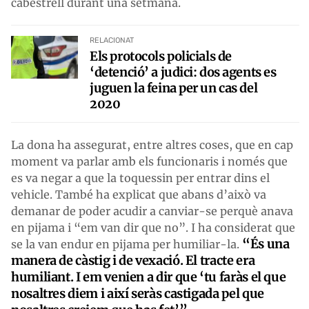
cabestrell durant una setmana.
RELACIONAT
Els protocols policials de
‘detenció’ a judici: dos agents es
juguen la feina per un cas del
2020
La dona ha assegurat, entre altres coses, que en cap
moment va parlar amb els funcionaris i només que
es va negar a que la toquessin per entrar dins el
vehicle. També ha explicat que abans d’això va
demanar de poder acudir a canviar-se perquè anava
en pijama i “em van dir que no”. I ha considerat que
“És una
se la van endur en pijama per humiliar-la.
manera de càstig i de vexació. El tracte era
humiliant. I em venien a dir que ‘tu faràs el que
nosaltres diem i així seràs castigada pel que