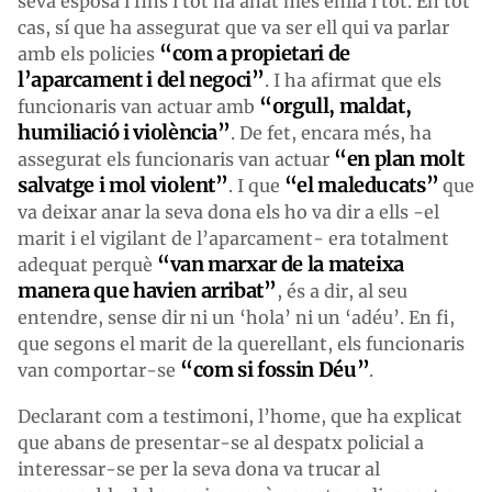
seva esposa i fins i tot ha anat més enllà i tot. En tot
cas, sí que ha assegurat que va ser ell qui va parlar
“com a propietari de
amb els policies
l’aparcament i del negoci”
. I ha afirmat que els
“orgull, maldat,
funcionaris van actuar amb
humiliació i violència”
. De fet, encara més, ha
“en plan molt
assegurat els funcionaris van actuar
salvatge i mol violent”
“el maleducats”
. I que
que
va deixar anar la seva dona els ho va dir a ells -el
marit i el vigilant de l’aparcament- era totalment
“van marxar de la mateixa
adequat perquè
manera que havien arribat”
, és a dir, al seu
entendre, sense dir ni un ‘hola’ ni un ‘adéu’. En fi,
que segons el marit de la querellant, els funcionaris
“com si fossin Déu”
van comportar-se
.
Declarant com a testimoni, l’home, que ha explicat
que abans de presentar-se al despatx policial a
interessar-se per la seva dona va trucar al