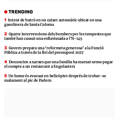
TRENDING
Intent de butró en un caixer automàtic ubicat en una
gasolinera de Santa Coloma
Quatre intervencions dels bombers per les tempestes que
també han causat una esllavissada a l’N-145
Govern prepara una ‘reformeta generosa’ a la Funció
Pública a través de la llei del pressupost 2027
Denuncien a xarxes que una família ha marxat sense pagar
el compte a un restaurant a Engolasters
Un home és evacuat en helicòpter després de trobar-se
malament al pic de Padern