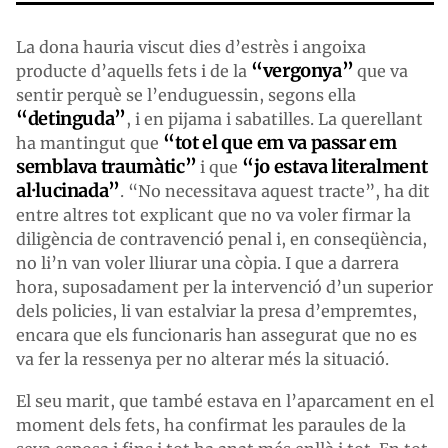
La dona hauria viscut dies d’estrès i angoixa
“vergonya”
producte d’aquells fets i de la
que va
sentir perquè se l’enduguessin, segons ella
“detinguda”
, i en pijama i sabatilles. La querellant
“tot el que em va passar em
ha mantingut que
semblava traumàtic”
“jo estava literalment
i que
al·lucinada”
. “No necessitava aquest tracte”, ha dit
entre altres tot explicant que no va voler firmar la
diligència de contravenció penal i, en conseqüència,
no li’n van voler lliurar una còpia. I que a darrera
hora, suposadament per la intervenció d’un superior
dels policies, li van estalviar la presa d’empremtes,
encara que els funcionaris han assegurat que no es
va fer la ressenya per no alterar més la situació.
El seu marit, que també estava en l’aparcament en el
moment dels fets, ha confirmat les paraules de la