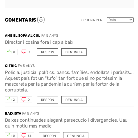
(5)
COMENTARIS
ORDENA PER
AMB EL SOFÀ AL CUL
FA 5 ANYS
Director i cosina fora i cap a baix
RESPON
DENUNCIA
0
0
CÍTRIC
FA 5 ANYS
Policia, justicia, polítics, bancs, famílies, endollats i paràsits...
Aquest país fot un "tufo" tan fort que si no portéssim la
mascareta per la pandemia la duríem per la fortor de la
corruptela.
RESPON
DENUNCIA
2
0
BAIXISTA
FA 5 ANYS
Baixes continuades alegant persecucio i divergencies. Uau
quin motiu mes medic
RESPON
DENUNCIA
0
36