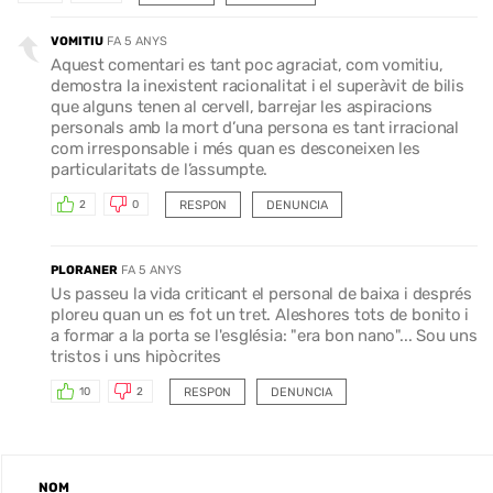
VOMITIU
FA 5 ANYS
Aquest comentari es tant poc agraciat, com vomitiu,
demostra la inexistent racionalitat i el superàvit de bilis
que alguns tenen al cervell, barrejar les aspiracions
personals amb la mort d’una persona es tant irracional
com irresponsable i més quan es desconeixen les
particularitats de l’assumpte.
RESPON
DENUNCIA
2
0
PLORANER
FA 5 ANYS
Us passeu la vida criticant el personal de baixa i després
ploreu quan un es fot un tret. Aleshores tots de bonito i
a formar a la porta se l'església: "era bon nano"... Sou uns
tristos i uns hipòcrites
RESPON
DENUNCIA
10
2
NOM