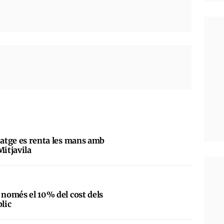
tatge es renta les mans amb
Mitjavila
 només el 10% del cost dels
blic