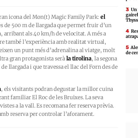
Un 
gaire
el
 gran icona del Mon(t) Magic Family Park:
Thys
és de 500 m de llargada que permet fruir d’un
Res
, arribant als 40 km/h de velocitat. A més a
atrap
re també l’experiència amb realitat virtual,
Ale
geixen un punt més d’adrenalina al viatge, molt
de ce
la tirolina
altra gran protagonista serà
, la segona
e llargada i que travessa el llac del Forn des de
a
, els visitants podran degustar la millor cuina
ant familiar El Roc de les Bruixes. La seva
vistes a la vall. Es recomana fer reserva prèvia.
s amb reserva per controlar l’aforament.