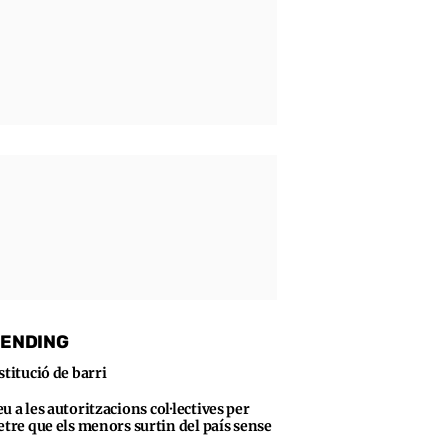
ENDING
stitució de barri
u a les autoritzacions col·lectives per
tre que els menors surtin del país sense