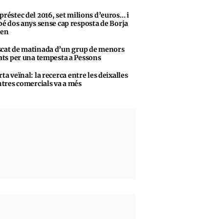
préstec del 2016, set milions d’euros… i
bé dos anys sense cap resposta de Borja
sen
cat de matinada d’un grup de menors
ats per una tempesta a Pessons
rta veïnal: la recerca entre les deixalles
ntres comercials va a més