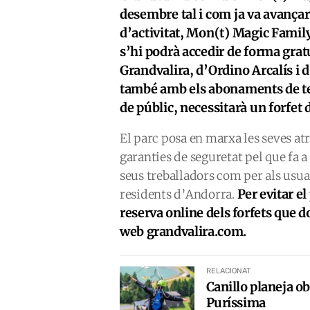
desembre tal i com ja va avançar
d’activitat, Mon(t) Magic Family 
s’hi podrà accedir de forma grat
Grandvalira, d’Ordino Arcalís i 
també amb els abonaments de te
de públic, necessitarà un forfet 
El parc posa en marxa les seves a
garanties de seguretat pel que fa a
seus treballadors com per als usuar
Per evitar e
residents d’Andorra.
reserva online dels forfets que 
web grandvalira.com.
RELACIONAT
Canillo planeja ob
Puríssima