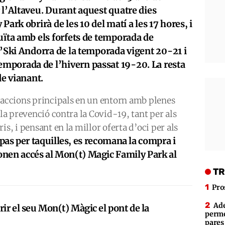
 l’Altaveu. Durant aquest quatre dies
Park obrirà de les 10 del matí a les 17 hores, i
uïta amb els forfets de temporada de
d’Ski Andorra de la temporada vigent 20-21 i
mporada de l’hivern passat 19-20. La resta
de vianant.
traccions principals en un entorn amb plenes
 la prevenció contra la Covid-19, tant per als
is, i pensant en la millor oferta d’oci per als
l pas per taquilles, es recomana la compra i
donen accés al Mon(t) Magic Family Park al
TR
Pro
Ade
rir el seu Mon(t) Màgic el pont de la
perme
pares