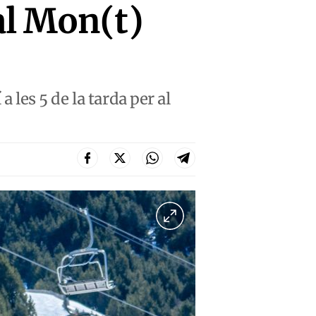
al Mon(t)
a les 5 de la tarda per al