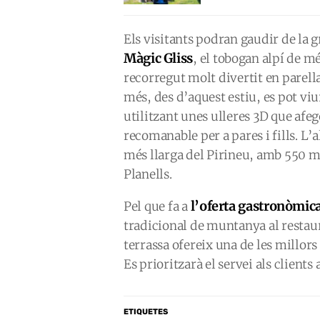
Els visitants podran gaudir de la
Màgic Gliss
, el tobogan alpí de m
recorregut molt divertit en parella
més, des d’aquest estiu, es pot viu
utilitzant unes ulleres 3D que afe
recomanable per a pares i fills. L’
més llarga del Pirineu, amb 550 m d
Planells.
l’oferta gastronòmic
Pel que fa a
tradicional de muntanya al restaur
terrassa ofereix una de les millors 
Es prioritzarà el servei als client
ETIQUETES