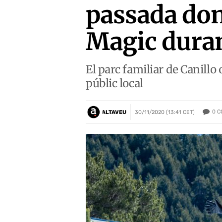
passada don
Magic duran
El parc familiar de Canillo 
públic local
0
C
ALTAVEU
30/11/2020 (13:41 CET)