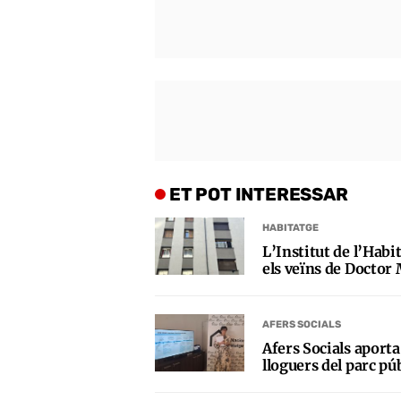
ET POT INTERESSAR
HABITATGE
L’Institut de l’Habi
els veïns de Doctor 
AFERS SOCIALS
Afers Socials aporta
lloguers del parc pú