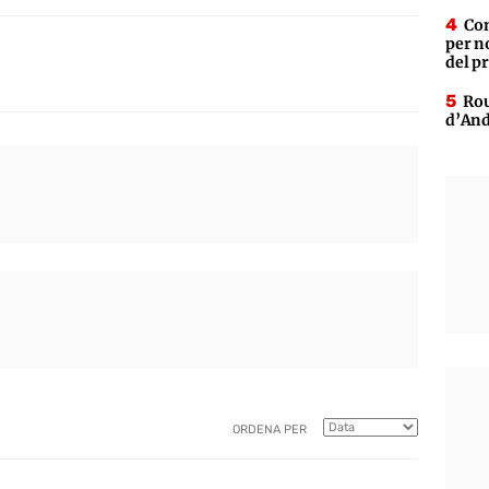
Con
per n
del p
Rou
d’And
ORDENA PER