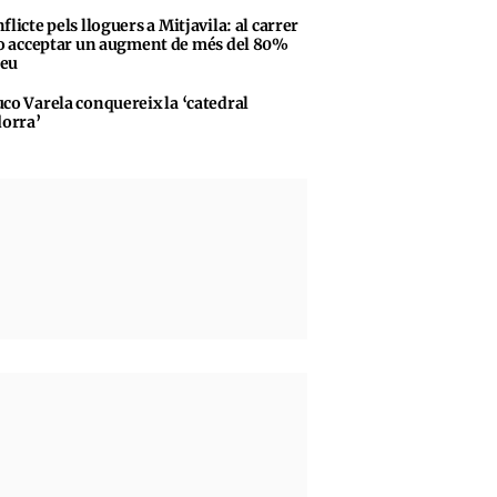
flicte pels lloguers a Mitjavila: al carrer
o acceptar un augment de més del 80%
reu
co Varela conquereix la ‘catedral
orra’