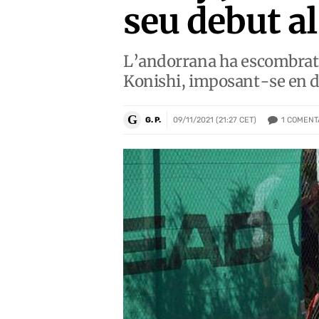
seu debut a
L’andorrana ha escombrat de 
Konishi, imposant-se en do
G
1
COMENT
G. P.
09/11/2021 (21:27 CET)