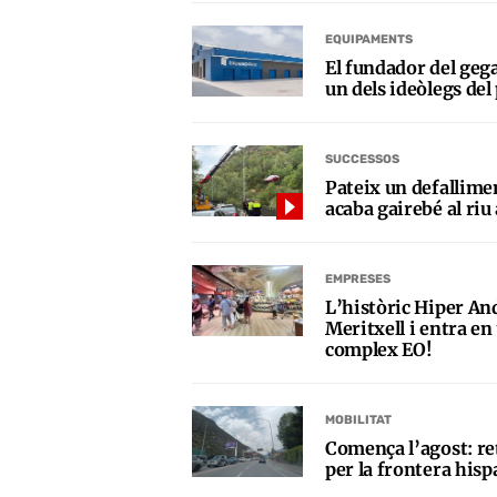
EQUIPAMENTS
El fundador del gega
un dels ideòlegs del
SUCCESSOS
Pateix un defallimen
acaba gairebé al ri
EMPRESES
L’històric Hiper An
Meritxell i entra en
complex EO!
MOBILITAT
Comença l’agost: re
per la frontera hi