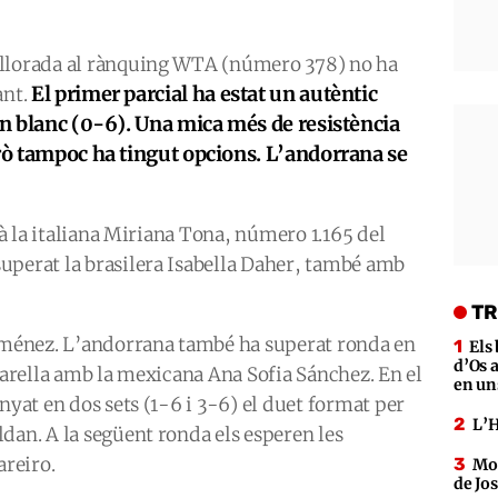
illorada al rànquing WTA (número 378) no ha
El primer parcial ha estat un autèntic
ant.
 en blanc (0-6). Una mica més de resistència
erò tampoc ha tingut opcions. L’andorrana se
erà la italiana Miriana Tona, número 1.165 del
uperat la brasilera Isabella Daher, també amb
TR
Jiménez. L’andorrana també ha superat ronda en
Els
d’Os a
 parella amb la mexicana Ana Sofia Sánchez. En el
en un
nyat en dos sets (1-6 i 3-6) el duet format per
L’H
dan. A la següent ronda els esperen les
areiro.
Mor
de Jo