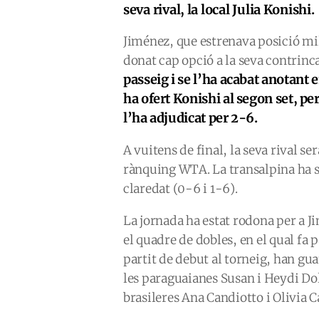
seva rival, la local Julia Konishi.
Jiménez, que estrenava posició m
donat cap opció a la seva contrinc
passeig i se l’ha acabat anotant
ha ofert Konishi al segon set, p
l’ha adjudicat per 2-6.
A vuitens de final, la seva rival s
rànquing WTA. La transalpina ha s
claredat (0-6 i 1-6).
La jornada ha estat rodona per a 
el quadre de dobles, en el qual fa
partit de debut al torneig, han gua
les paraguaianes Susan i Heydi Dol
brasileres Ana Candiotto i Olivia C