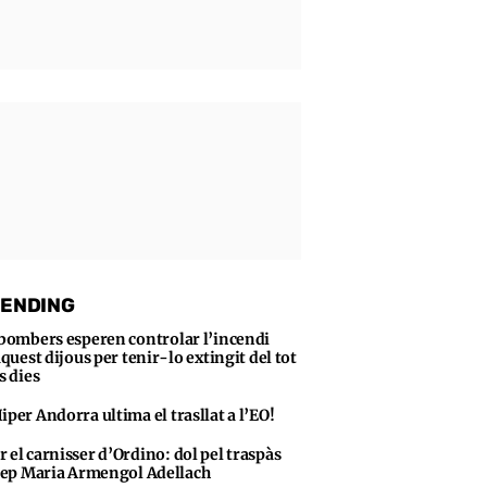
ENDING
 bombers esperen controlar l’incendi
quest dijous per tenir-lo extingit del tot
s dies
iper Andorra ultima el trasllat a l’EO!
 el carnisser d’Ordino: dol pel traspàs
sep Maria Armengol Adellach