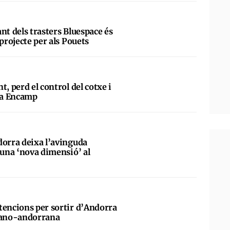
nt dels trasters Bluespace és
 projecte per als Pouets
t, perd el control del cotxe i
u a Encamp
dorra deixa l’avinguda
 una ‘nova dimensió’ al
tencions per sortir d’Andorra
spano-andorrana