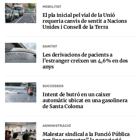
MOBILITAT
El pla inicial pel vial de la Unió
requeria canvis de sentit a Nacions
Unides i Consell de la Terra
SANITAT
Les derivacions de pacients a
l’estranger creixen un 4,6% en dos
anys
SUCCESSOS
Intent de butró en un caixer
automàtic ubicat en una gasolinera
de Santa Coloma
ADMINISTRACIÓ
Malestar sindical a la Funció Pública
per “no respectar” la negociació