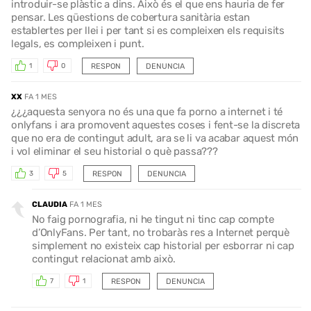
introduir-se plàstic a dins. Això és el que ens hauria de fer
pensar. Les qüestions de cobertura sanitària estan
establertes per llei i per tant si es compleixen els requisits
legals, es compleixen i punt.
RESPON
DENUNCIA
1
0
XX
FA 1 MES
¿¿¿aquesta senyora no és una que fa porno a internet i té
onlyfans i ara promovent aquestes coses i fent-se la discreta
que no era de contingut adult, ara se li va acabar aquest món
i vol eliminar el seu historial o què passa???
RESPON
DENUNCIA
3
5
CLAUDIA
FA 1 MES
No faig pornografia, ni he tingut ni tinc cap compte
d’OnlyFans. Per tant, no trobaràs res a Internet perquè
simplement no existeix cap historial per esborrar ni cap
contingut relacionat amb això.
RESPON
DENUNCIA
7
1