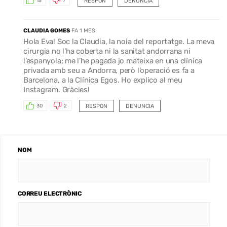
RESPON
DENUNCIA
15
7
CLAUDIA GOMES
FA 1 MES
Hola Eva! Soc la Claudia, la noia del reportatge. La meva
cirurgia no l’ha coberta ni la sanitat andorrana ni
l’espanyola; me l’he pagada jo mateixa en una clínica
privada amb seu a Andorra, però l’operació es fa a
Barcelona, a la Clínica Egos. Ho explico al meu
Instagram. Gràcies!
RESPON
DENUNCIA
30
2
NOM
CORREU ELECTRÒNIC