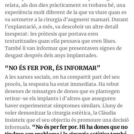
relata, als dos dies pràcticament es trobava bé, una
experiència molt diferent de la que va viure quan es
va sotmetre a la cirurgia d’augment mamari. Durant
l’explantació, a més, va descobrir un altre detall
inesperat: les pròtesis que portava eren
texturitzades quan ella pensava que eren llises.
També li van informar que presentaven signes de
desgast després dels anys implantades.
“NO ÉS FER POR, ÉS INFORMAR”
A les xarxes socials, on ha compartit part del seu
procés, la resposta ha estat immediata. Ha rebut
desenes de missatges de dones que es plantegen
retirar-se els implants i d’altres que asseguren
haver experimentat símptomes similars. Lluny de
voler demonitzar la cirurgia estètica, la Clàudia
insisteix que el seu objectiu és promoure una decisió
“No és per fer por. Hi ha dones que no
informada.