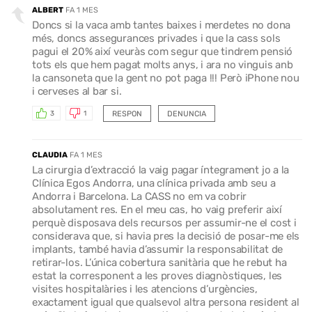
ALBERT
FA 1 MES
Doncs si la vaca amb tantes baixes i merdetes no dona
més, doncs assegurances privades i que la cass sols
pagui el 20% així veuràs com segur que tindrem pensió
tots els que hem pagat molts anys, i ara no vinguis anb
la cansoneta que la gent no pot paga !!! Però iPhone nou
i cerveses al bar si.
RESPON
DENUNCIA
3
1
CLAUDIA
FA 1 MES
La cirurgia d’extracció la vaig pagar íntegrament jo a la
Clínica Egos Andorra, una clínica privada amb seu a
Andorra i Barcelona. La CASS no em va cobrir
absolutament res. En el meu cas, ho vaig preferir així
perquè disposava dels recursos per assumir-ne el cost i
considerava que, si havia pres la decisió de posar-me els
implants, també havia d’assumir la responsabilitat de
retirar-los. L’única cobertura sanitària que he rebut ha
estat la corresponent a les proves diagnòstiques, les
visites hospitalàries i les atencions d’urgències,
exactament igual que qualsevol altra persona resident al