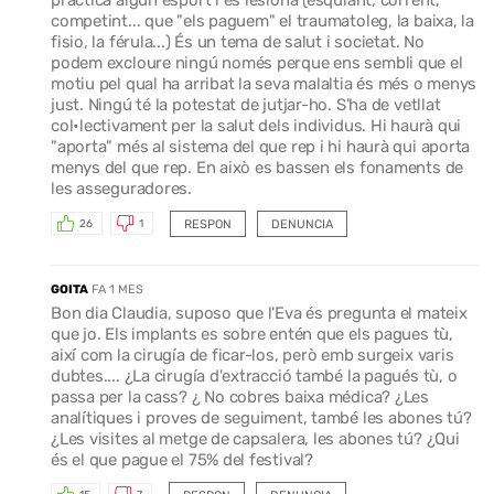
competint... que "els paguem" el traumatoleg, la baixa, la
fisio, la férula...) És un tema de salut i societat. No
podem excloure ningú només perque ens sembli que el
motiu pel qual ha arribat la seva malaltia és més o menys
just. Ningú té la potestat de jutjar-ho. S'ha de vetllat
col•lectivament per la salut dels individus. Hi haurà qui
"aporta" més al sistema del que rep i hi haurà qui aporta
menys del que rep. En això es bassen els fonaments de
les asseguradores.
RESPON
DENUNCIA
26
1
GOITA
FA 1 MES
Bon dia Claudia, suposo que l'Eva és pregunta el mateix
que jo. Els implants es sobre entén que els pagues tù,
així com la cirugía de ficar-los, però emb surgeix varis
dubtes.... ¿La cirugía d'extracció també la pagués tù, o
passa per la cass? ¿ No cobres baixa médica? ¿Les
analítiques i proves de seguiment, també les abones tú?
¿Les visites al metge de capsalera, les abones tú? ¿Qui
és el que pague el 75% del festival?