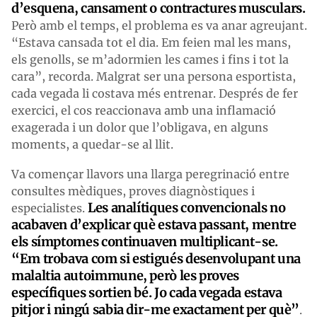
d’esquena, cansament o contractures musculars.
Però amb el temps, el problema es va anar agreujant.
“Estava cansada tot el dia. Em feien mal les mans,
els genolls, se m’adormien les cames i fins i tot la
cara”, recorda. Malgrat ser una persona esportista,
cada vegada li costava més entrenar. Després de fer
exercici, el cos reaccionava amb una inflamació
exagerada i un dolor que l’obligava, en alguns
moments, a quedar-se al llit.
Va començar llavors una llarga peregrinació entre
consultes mèdiques, proves diagnòstiques i
Les analítiques convencionals no
especialistes.
acabaven d’explicar què estava passant, mentre
els símptomes continuaven multiplicant-se.
“Em trobava com si estigués desenvolupant una
malaltia autoimmune, però les proves
específiques sortien bé. Jo cada vegada estava
pitjor i ningú sabia dir-me exactament per què”
.