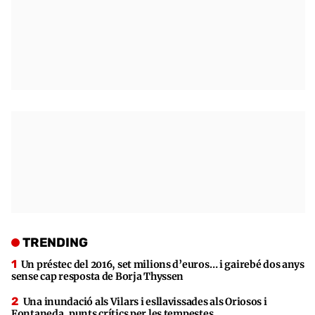
TRENDING
Un préstec del 2016, set milions d’euros… i gairebé dos anys
sense cap resposta de Borja Thyssen
Una inundació als Vilars i esllavissades als Oriosos i
Fontaneda, punts crítics per les tempestes