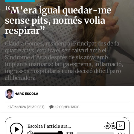
“M’era igual quedar-me
sense pits, només volia
respirar”
Clàudia Gomes, resident al Principat des de fa
quatre anys, explica el seu calvari amb el
Síndrome d’Àsia després de sis anys amb
implants mamaris: fatiga extrema, inflamació,
ingressos hospitalaris i una decisió difícil però
alliberadora
MARC ESCOLÀ
12
COMENTARIS
17/06/2026 (21:30 CET)
Escolta l'article ara…
1x
0:00
7:25