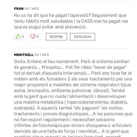
FRAN
FA 1 MES
No us ha dit que ha pagat l'operació? Segurament que
teniu hàbits molt saludables i la CASS mai ha pagat res
que es pugui evitar amb prevenció.
RESPON
DENUNCIA
2
0
MERITXELL
FA 1 MES
Goita. Entenc el teu raonament. Però el sistema sanitari
és generós... M'explico... Pot fer ràbia "haver de pagar"
tot el derivat d'aquesta intervenció... Però ens toca fer el
mateix amb els fumadors (i els seus tractaments per una
major propensió a malalties del sistema respiratori tipus
asma, bronquitis, enfisema pulmonar, càncer). També
amb la gent que no cuida l'alimentació i desenvolupen
una malaltia metabòlica ( hipercolesterolèmia, diabetis,
sobrepes). A aquests també "els paguem" les visites,
tractaments i proves diagnòstiques... A les persones que
no fan esport regularment i necessiten sessions
infinites de fisioteràpia per dolors d'esquena o articulars
derivats de una falta de força i movilitat... A la gent que
practica algun esport i es lesiona (esquiant, corrent,