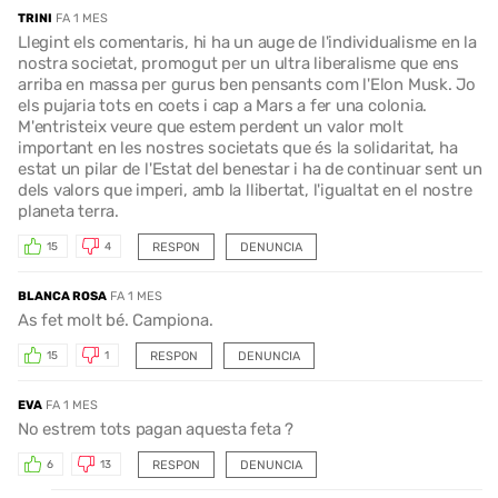
TRINI
FA 1 MES
Llegint els comentaris, hi ha un auge de l'individualisme en la
nostra societat, promogut per un ultra liberalisme que ens
arriba en massa per gurus ben pensants com l'Elon Musk. Jo
els pujaria tots en coets i cap a Mars a fer una colonia.
M'entristeix veure que estem perdent un valor molt
important en les nostres societats que és la solidaritat, ha
estat un pilar de l'Estat del benestar i ha de continuar sent un
dels valors que imperi, amb la llibertat, l'igualtat en el nostre
planeta terra.
RESPON
DENUNCIA
15
4
BLANCA ROSA
FA 1 MES
As fet molt bé. Campiona.
RESPON
DENUNCIA
15
1
EVA
FA 1 MES
No estrem tots pagan aquesta feta ?
RESPON
DENUNCIA
6
13