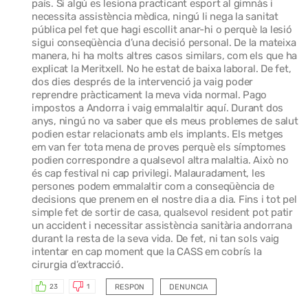
país. Si algú es lesiona practicant esport al gimnàs i
necessita assistència mèdica, ningú li nega la sanitat
pública pel fet que hagi escollit anar-hi o perquè la lesió
sigui conseqüència d’una decisió personal. De la mateixa
manera, hi ha molts altres casos similars, com els que ha
explicat la Meritxell. No he estat de baixa laboral. De fet,
dos dies després de la intervenció ja vaig poder
reprendre pràcticament la meva vida normal. Pago
impostos a Andorra i vaig emmalaltir aquí. Durant dos
anys, ningú no va saber que els meus problemes de salut
podien estar relacionats amb els implants. Els metges
em van fer tota mena de proves perquè els símptomes
podien correspondre a qualsevol altra malaltia. Això no
és cap festival ni cap privilegi. Malauradament, les
persones podem emmalaltir com a conseqüència de
decisions que prenem en el nostre dia a dia. Fins i tot pel
simple fet de sortir de casa, qualsevol resident pot patir
un accident i necessitar assistència sanitària andorrana
durant la resta de la seva vida. De fet, ni tan sols vaig
intentar en cap moment que la CASS em cobrís la
cirurgia d’extracció.
RESPON
DENUNCIA
23
1