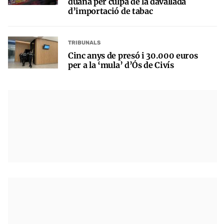
duana per culpa de la davallada
d’importació de tabac
TRIBUNALS
Cinc anys de presó i 30.000 euros
per a la ‘mula’ d’Ós de Civís