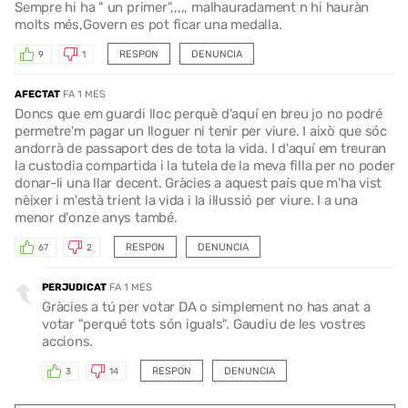
Sempre hi ha " un primer",,,,, malhauradament n hi hauràn
molts més,Govern es pot ficar una medalla.
RESPON
DENUNCIA
9
1
AFECTAT
FA 1 MES
Doncs que em guardi lloc perquè d'aquí en breu jo no podré
permetre'm pagar un lloguer ni tenir per viure. I això que sóc
andorrà de passaport des de tota la vida. I d'aquí em treuran
la custodia compartida i la tutela de la meva filla per no poder
donar-li una llar decent. Gràcies a aquest país que m'ha vist
nèixer i m'està trient la vida i la il·lussió per viure. I a una
menor d'onze anys també.
RESPON
DENUNCIA
67
2
PERJUDICAT
FA 1 MES
Gràcies a tú per votar DA o simplement no has anat a
votar "perqué tots són iguals". Gaudiu de les vostres
accions.
RESPON
DENUNCIA
3
14