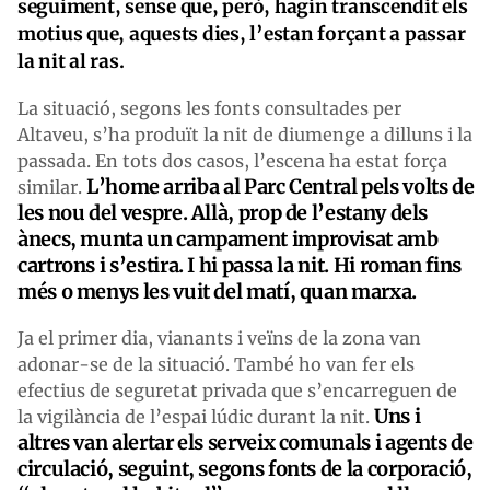
seguiment, sense que, però, hagin transcendit els
motius que, aquests dies, l’estan forçant a passar
la nit al ras.
La situació, segons les fonts consultades per
Altaveu, s’ha produït la nit de diumenge a dilluns i la
passada. En tots dos casos, l’escena ha estat força
L’home arriba al Parc Central pels volts de
similar.
les nou del vespre. Allà, prop de l’estany dels
ànecs, munta un campament improvisat amb
cartrons i s’estira. I hi passa la nit. Hi roman fins
més o menys les vuit del matí, quan marxa.
Ja el primer dia, vianants i veïns de la zona van
adonar-se de la situació. També ho van fer els
efectius de seguretat privada que s’encarreguen de
Uns i
la vigilància de l’espai lúdic durant la nit.
altres van alertar els serveix comunals i agents de
circulació, seguint, segons fonts de la corporació,