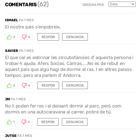
(62)
COMENTARIS
ORDENA PER
ISMAEL
FA 1 MES
El nostre pais s'enpobreix.
RESPON
DENUNCIA
3
0
XAVIER
FA 1 MES
El que cal es esbrinar les circubstàncies d' aquesta persona i
trobar-li ajuda. Afers Socias, Càriras.....No es de rebut en
aquest pais que algú hagi de dormir al ras. I en altres paisos
tampoc, pero ara parlem d' Andorra.
RESPON
DENUNCIA
2
4
JM
FA 1 MES
No li poden fer res i el deixant dormir al parc, però com
dormis en una autocaravana al carrer, pobre de tú.
RESPON
DENUNCIA
7
5
JUTGE
FA 1 MES