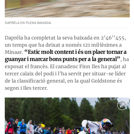
DAPRÉLA EN PLENA BAIXADA.
Dapréla ha completat la seva baixada en 2’46’’455,
un temps que ha deixat a només 121 mil·lèsimes a
“Estic molt content i és un plaer tornar a
Minaar.
guanyar i marcar bons punts per a la general”
, ha
exposat el francès. El canadenc Finn Iles ha pujat al
tercer calaix del podi i l’ha servit per situar-se líder
de la classificació general, en la qual Goldstone és
segon i Iles tercer.