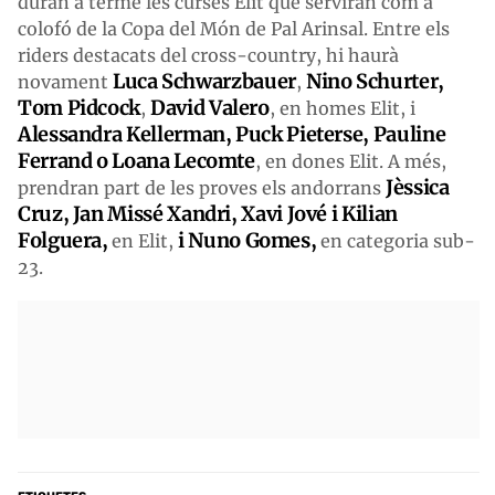
duran a terme les curses Elit que serviran com a
colofó de la Copa del Món de Pal Arinsal. Entre els
riders destacats del cross-country, hi haurà
Luca Schwarzbauer
Nino Schurter,
novament
,
Tom Pidcock
David Valero
,
, en homes Elit, i
Alessandra Kellerman, Puck Pieterse, Pauline
Ferrand o Loana Lecomte
, en dones Elit. A més,
Jèssica
prendran part de les proves els andorrans
Cruz, Jan Missé Xandri, Xavi Jové i Kilian
Folguera,
i Nuno Gomes,
en Elit,
en categoria sub-
23.