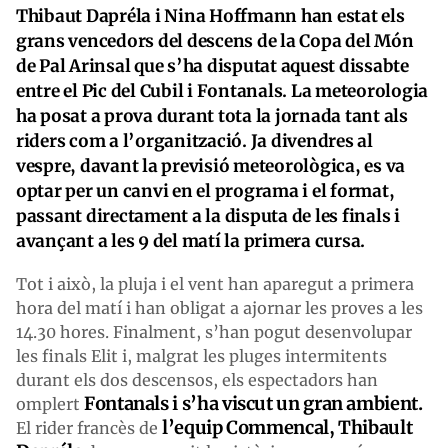
Thibaut Dapréla i Nina Hoffmann han estat els
grans vencedors del descens de la Copa del Món
de Pal Arinsal que s’ha disputat aquest dissabte
entre el Pic del Cubil i Fontanals. La meteorologia
ha posat a prova durant tota la jornada tant als
riders com a l’organització. Ja divendres al
vespre, davant la previsió meteorològica, es va
optar per un canvi en el programa i el format,
passant directament a la disputa de les finals i
avançant a les 9 del matí la primera cursa.
Tot i això, la pluja i el vent han aparegut a primera
hora del matí i han obligat a ajornar les proves a les
14.30 hores. Finalment, s’han pogut desenvolupar
les finals Elit i, malgrat les pluges intermitents
durant els dos descensos, els espectadors han
Fontanals i s’ha viscut un gran ambient.
omplert
l’equip Commencal, Thibault
El rider francès de