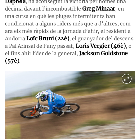
Dapréla
, ha aconseguit la victòria per només una
Greg Minaar
dècima davant l’incombustible
, en
una cursa en què les pluges intermitents han
condicionat a alguns riders més que a d’altres, com
ara els més ràpids de la jornada d’ahir, el resident a
Loïc Bruni (22è)
Andorra
, el guanyador del descens
Loris Vergier (46è)
a Pal Arinsal de l’any passat,
, o
Jackson Goldstone
el fins ahir líder de la general,
(57è)
.