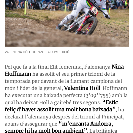
VALENTINA HÖLL DURANT LA COMPETICIÓ.
Nina
Pel que fa a la final Elit femenina, l’alemanya
Hoffmann
ha assolit el seu primer triomf de la
temporada per davant de la flamant campiona del
Valentina Höll
món i líder de la general,
. Hoffmann
ha executat una baixada perfecta (3’09’’755) amb la
“Estic
qual ha deixat Höll a gairebé tres segons.
feliç d’haver assolit una molt bona baixada”
, ha
declarat l’alemanya després del triomf al Principat,
“m’encanta Andorra,
abans d’assegurar que
sempre hi ha molt bon ambient”
. La britànica