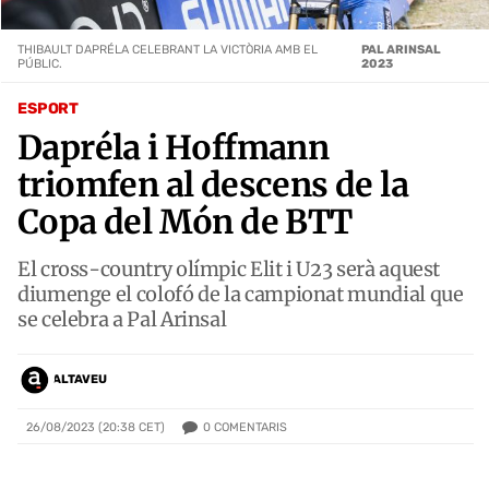
THIBAULT DAPRÉLA CELEBRANT LA VICTÒRIA AMB EL
PAL ARINSAL
PÚBLIC.
2023
ESPORT
Dapréla i Hoffmann
triomfen al descens de la
Copa del Món de BTT
El cross-country olímpic Elit i U23 serà aquest
diumenge el colofó de la campionat mundial que
se celebra a Pal Arinsal
ALTAVEU
0
COMENTARIS
26/08/2023 (20:38 CET)